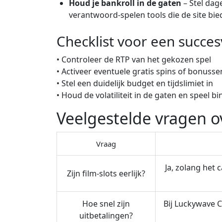
Houd je bankroll in de gaten
– Stel dage
verantwoord‑spelen tools die de site bied
Checklist voor een succes
• Controleer de RTP van het gekozen spel
• Activeer eventuele gratis spins of bonusse
• Stel een duidelijk budget en tijdslimiet in
• Houd de volatiliteit in de gaten en speel 
Veelgestelde vragen o
Vraag
Ja, zolang he
Zijn film‑slots eerlijk?
Hoe snel zijn
Bij Luckywave 
uitbetalingen?