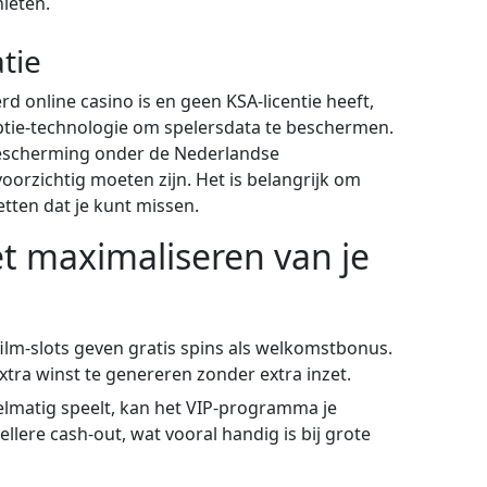
nieten.
atie
 online casino is en geen KSA‑licentie heeft,
tie‑technologie om spelersdata te beschermen.
 bescherming onder de Nederlandse
oorzichtig moeten zijn. Het is belangrijk om
etten dat je kunt missen.
et maximaliseren van je
film‑slots geven gratis spins als welkomstbonus.
tra winst te genereren zonder extra inzet.
gelmatig speelt, kan het VIP‑programma je
llere cash‑out, wat vooral handig is bij grote