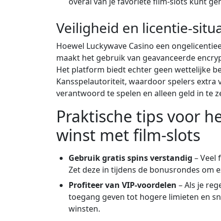
overal van je favoriete film‑slots kunt ge
Veiligheid en licentie‑situ
Hoewel Luckywave Casino een ongelicentieerd
maakt het gebruik van geavanceerde encryp
Het platform biedt echter geen wettelijke
Kansspelautoriteit, waardoor spelers extra v
verantwoord te spelen en alleen geld in te z
Praktische tips voor h
winst met film‑slots
Gebruik gratis spins verstandig
– Veel 
Zet deze in tijdens de bonusrondes om ex
Profiteer van VIP‑voordelen
– Als je re
toegang geven tot hogere limieten en sne
winsten.