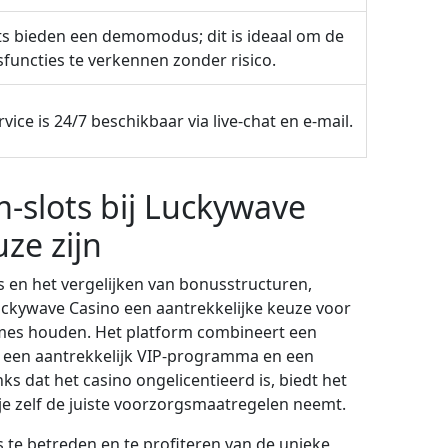
ts bieden een demomodus; dit is ideaal om de
functies te verkennen zonder risico.
rvice is 24/7 beschikbaar via live‑chat en e‑mail.
m‑slots bij Luckywave
ze zijn
s en het vergelijken van bonusstructuren,
 Luckywave Casino een aantrekkelijke keuze voor
games houden. Het platform combineert een
 een aantrekkelijk VIP‑programma en een
s dat het casino ongelicentieerd is, biedt het
s je zelf de juiste voorzorgsmaatregelen neemt.
s te betreden en te profiteren van de unieke