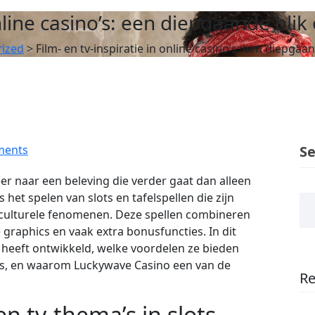
 online casino’s: een diepgaande bl
ized
>
Film‑ en tv‑inspiratie in online casino’s: een diepga
ents
S
r naar een beleving die verder gaat dan alleen
 het spelen van slots en tafelspellen die zijn
‑culturele fenomenen. Deze spellen combineren
 graphics en vaak extra bonusfuncties. In dit
 heeft ontwikkeld, welke voordelen ze bieden
rs, en waarom Luckywave Casino een van de
Re
n tv‑thema’s in slots