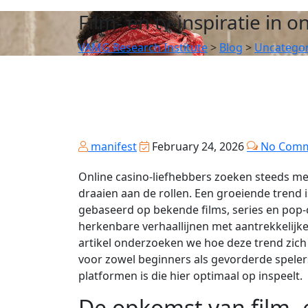
Film‑ en tv‑inspiratie in
VAMG Research Institute
>
Blog
>
Uncategor
manifest
February 24, 2026
No Comm
Online casino‑liefhebbers zoeken steeds mee
draaien aan de rollen. Een groeiende trend is
gebaseerd op bekende films, series en pop
herkenbare verhaallijnen met aantrekkelijke
artikel onderzoeken we hoe deze trend zich
voor zowel beginners als gevorderde spele
platformen is die hier optimaal op inspeelt.
De opkomst van film‑ e