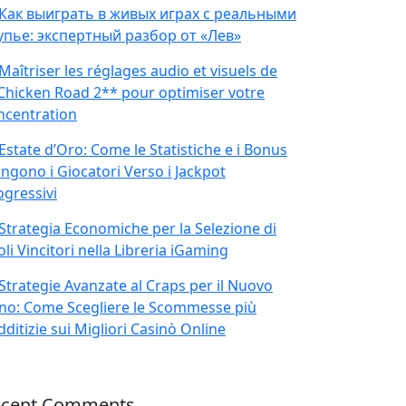
Как выиграть в живых играх с реальными
упье: экспертный разбор от «Лев»
Maîtriser les réglages audio et visuels de
Chicken Road 2** pour optimiser votre
ncentration
Estate d’Oro: Come le Statistiche e i Bonus
ingono i Giocatori Verso i Jackpot
ogressivi
Strategia Economiche per la Selezione di
oli Vincitori nella Libreria iGaming
Strategie Avanzate al Craps per il Nuovo
no: Come Scegliere le Scommesse più
ditizie sui Migliori Casinò Online
ecent Comments