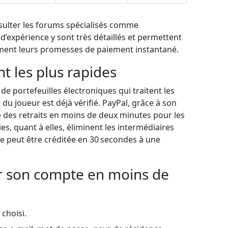
sulter les forums spécialisés comme
d’expérience y sont très détaillés et permettent
lement leurs promesses de paiement instantané.
 les plus rapides
 de portefeuilles électroniques qui traitent les
du joueur est déjà vérifié. PayPal, grâce à son
e des retraits en moins de deux minutes pour les
s, quant à elles, éliminent les intermédiaires
ée peut être créditée en 30 secondes à une
r son compte en moins de
 choisi.