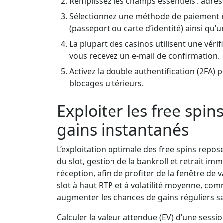
Remplissez les champs essentiels : adres
Sélectionnez une méthode de paiement ra
(passeport ou carte d’identité) ainsi qu’un 
La plupart des casinos utilisent une véri
vous recevez un e‑mail de confirmation.
Activez la double authentification (2FA) 
blocages ultérieurs.
Exploiter les free spi
gains instantanés
L’exploitation optimale des free spins repose
du slot, gestion de la bankroll et retrait i
réception, afin de profiter de la fenêtre de 
slot à haut RTP et à volatilité moyenne, co
augmenter les chances de gains réguliers sa
Calculer la valeur attendue (EV) d’une sessio