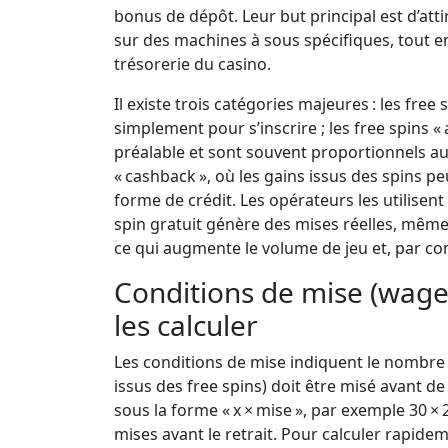
bonus de dépôt. Leur but principal est d’atti
sur des machines à sous spécifiques, tout 
trésorerie du casino.
Il existe trois catégories majeures : les free
simplement pour s’inscrire ; les free spins 
préalable et sont souvent proportionnels a
« cashback », où les gains issus des spins 
forme de crédit. Les opérateurs les utilisent
spin gratuit génère des mises réelles, même
ce qui augmente le volume de jeu et, par co
Conditions de mise (wager
les calculer
Les conditions de mise indiquent le nombre
issus des free spins) doit être misé avant de
sous la forme « x × mise », par exemple 30 × 20
mises avant le retrait. Pour calculer rapidem