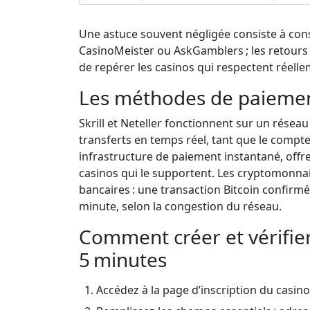
Une astuce souvent négligée consiste à con
CasinoMeister ou AskGamblers ; les retours 
de repérer les casinos qui respectent réel
Les méthodes de paiement
Skrill et Neteller fonctionnent sur un réseau
transferts en temps réel, tant que le compte 
infrastructure de paiement instantané, offr
casinos qui le supportent. Les cryptomonnaie
bancaires : une transaction Bitcoin confirm
minute, selon la congestion du réseau.
Comment créer et vérifie
5 minutes
Accédez à la page d’inscription du casino