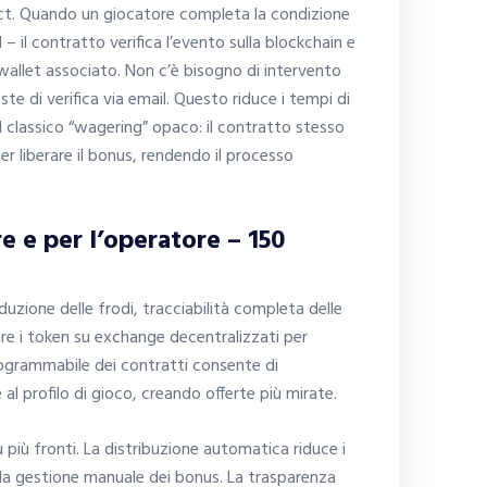
act. Quando un giocatore completa la condizione
 il contratto verifica l’evento sulla blockchain e
wallet associato. Non c’è bisogno di intervento
ste di verifica via email. Questo riduce i tempi di
il classico “wagering” opaco: il contratto stesso
er liberare il bonus, rendendo il processo
re e per l’operatore – 150
iduzione delle frodi, tracciabilità completa delle
are i token su exchange decentralizzati per
 programmabile dei contratti consente di
 al profilo di gioco, creando offerte più mirate.
 più fronti. La distribuzione automatica riduce i
 alla gestione manuale dei bonus. La trasparenza