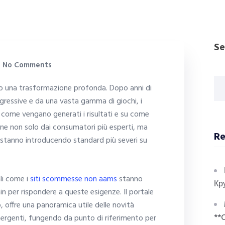
Se
No Comments
do una trasformazione profonda. Dopo anni di
gressive e da una vasta gamma di giochi, i
 come vengano generati i risultati e su come
ene non solo dai consumatori più esperti, ma
Re
stanno introducendo standard più severi su
li come i
siti scommesse non aams
stanno
Кр
n per rispondere a queste esigenze. Il portale
 offre una panoramica utile delle novità
**
mergenti, fungendo da punto di riferimento per