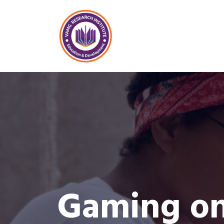
Gaming on