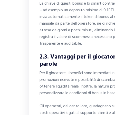
La chiave di questi bonus è lo smart contr
– ad esempio un deposito minimo di 0,1 ETH –
invia automaticamente il token di bonus al 
manuale da parte dell’operatore, né di richie
attesa da giorni a pochi minuti, eliminando 
registra il valore di scommessa necessario p
trasparente e auditabile.
2.3. Vantaggi per il giocato
parole
Per il giocatore, i benefici sono immediati: r
promozioni ricevute e possibilità di scambi
ottenere liquidità reale. Inoltre, la natura
personalizzare le condizioni di bonus in base
Gli operatori, dal canto loro, guadagnano su
costi operativi legati al supporto clienti e