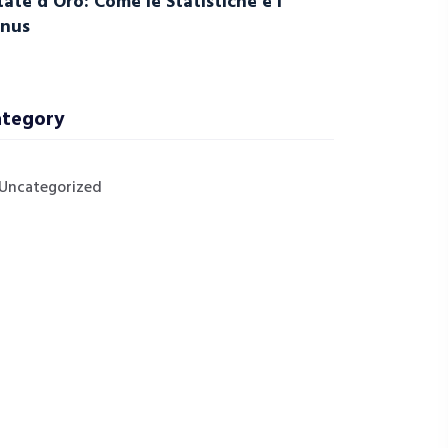
tate d’Oro: Come le Statistiche e i
nus
tegory
Uncategorized