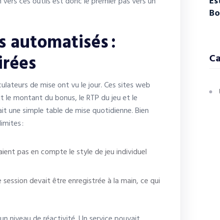
Es
n vers ces outils est donc le premier pas vers un
Bo
s automatisés :
irées
Ca
ulateurs de mise ont vu le jour. Ces sites web
it le montant du bonus, le RTP du jeu et le
it une simple table de mise quotidienne. Bien
imites :
aient pas en compte le style de jeu individuel
 session devait être enregistrée à la main, ce qui
é un niveau de réactivité. Un service pouvait