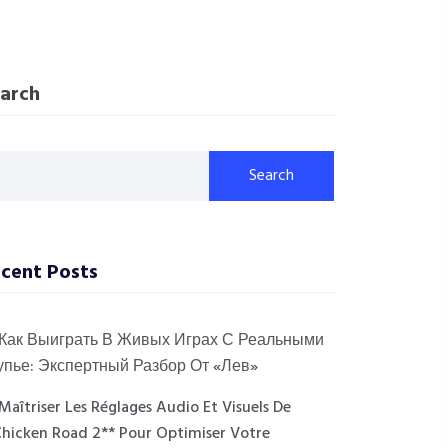
arch
Search
cent Posts
Как Выиграть В Живых Играх С Реальными
упье: Экспертный Разбор От «Лев»
Maîtriser Les Réglages Audio Et Visuels De
Chicken Road 2** Pour Optimiser Votre