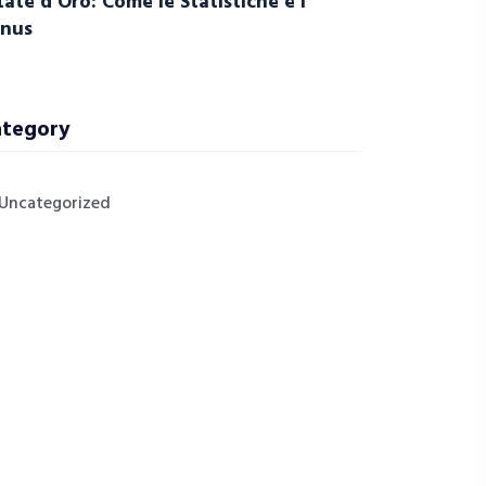
tate d’Oro: Come le Statistiche e i
nus
tegory
Uncategorized