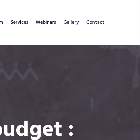
am
Services
Webinars
Gallery
Contact
budget :