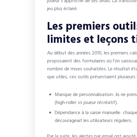
joueur s’approche de ses seuils. La transitio
jeu plus éclairé.
Les premiers outil
limites et leçons t
Au début des années 2010, les premiers calc
proposaient des formulaires où l’on saisissa
nombre de mises souhaitées. Le résultat éta
que utiles, ces outils présentaient plusieurs l
Manque de personnalisation : ils ne pren
(high‑roller vs joueur récréatif).
Dépendance à la saisie manuelle : chaque
décourageait les utilisateurs réguliers.
Par la suite, les alertes par email ont ajout