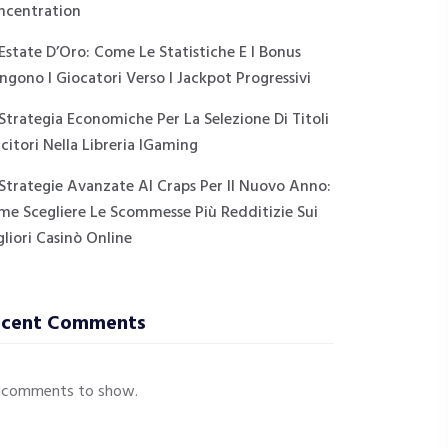
ncentration
Estate D’Oro: Come Le Statistiche E I Bonus
ngono I Giocatori Verso I Jackpot Progressivi
Strategia Economiche Per La Selezione Di Titoli
citori Nella Libreria IGaming
Strategie Avanzate Al Craps Per Il Nuovo Anno:
me Scegliere Le Scommesse Più Redditizie Sui
liori Casinò Online
ecent Comments
 comments to show.