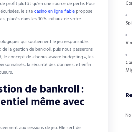
Co
de profit plutôt qu’en une source de perte. Pour
écurisées, le site
casino en ligne fiable
propose
les, placés dans les 30 % initiaux de votre
Spi
nologiques qui soutiennent le jeu responsable.
Vin
e la gestion de bankroll, puis nous passerons
IA, le concept de « bonus‑aware budgeting », les
Co
ersonnalisés, la sécurité des données, et enfin
Mig
joueurs.
stion de bankroll :
R
sentiel même avec
No
sivement aux sessions de jeu. Elle sert de