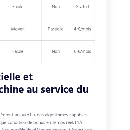
Faible
Non
Gratuit
Moyen
Partielle
4 €/mois
Faible
Non
6 €/mois
ielle et
hine au service du
tègrent aujourd’hui des algorithmes capables
que condition de bonus en temps réel. L’IA