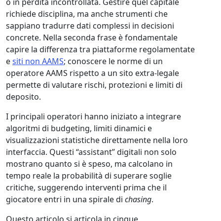
o in perdita incontrollata. Gestire quel capitale
richiede disciplina, ma anche strumenti che
sappiano tradurre dati complessi in decisioni
concrete. Nella seconda frase è fondamentale
capire la differenza tra piattaforme regolamentate
e
siti non AAMS
; conoscere le norme di un
operatore AAMS rispetto a un sito extra‑legale
permette di valutare rischi, protezioni e limiti di
deposito.
I principali operatori hanno iniziato a integrare
algoritmi di budgeting, limiti dinamici e
visualizzazioni statistiche direttamente nella loro
interfaccia. Questi “assistant” digitali non solo
mostrano quanto si è speso, ma calcolano in
tempo reale la probabilità di superare soglie
critiche, suggerendo interventi prima che il
giocatore entri in una spirale di
chasing
.
Questo articolo si articola in cinque