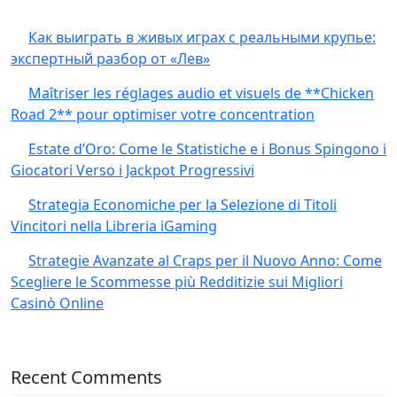
Как выиграть в живых играх с реальными крупье:
экспертный разбор от «Лев»
Maîtriser les réglages audio et visuels de **Chicken
Road 2** pour optimiser votre concentration
Estate d’Oro: Come le Statistiche e i Bonus Spingono i
Giocatori Verso i Jackpot Progressivi
Strategia Economiche per la Selezione di Titoli
Vincitori nella Libreria iGaming
Strategie Avanzate al Craps per il Nuovo Anno: Come
Scegliere le Scommesse più Redditizie sui Migliori
Casinò Online
Recent Comments