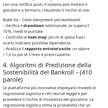
con una notifica push, il sistema può invitare il
giocatore a fermarsi, riducendo il rischio di
ruin
.
Bullet list – Come interpretare una dashboard:
– Verifica il
drawdown
settimanale: se supera il
10 %, rivedi le puntate.
– Controlla la
heat‑map
: picchi di spesa fuori
orario indicano possibile dipendenza.
– Analizza il
rapporto entrate/uscite
: un valore
< 1,0 su più di 3 mesi è preoccupante.
4. Algoritmi di Predizione della
Sostenibilità del Bankroll – (410
parole)
Le piattaforme più innovative impiegano modelli di
regressione logistica e reti neurali leggere per
prevedere il rischio di insolvenza del giocatore. La
regressione logistica stima la probabilità che un