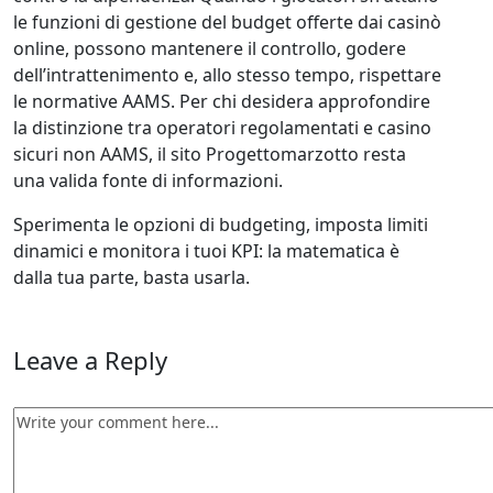
le funzioni di gestione del budget offerte dai casinò
online, possono mantenere il controllo, godere
dell’intrattenimento e, allo stesso tempo, rispettare
le normative AAMS. Per chi desidera approfondire
la distinzione tra operatori regolamentati e casino
sicuri non AAMS, il sito Progettomarzotto resta
una valida fonte di informazioni.
Sperimenta le opzioni di budgeting, imposta limiti
dinamici e monitora i tuoi KPI: la matematica è
dalla tua parte, basta usarla.
Leave a Reply