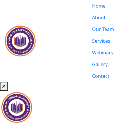
Home
About
Our Team
Services
Webinars
Gallery
Contact