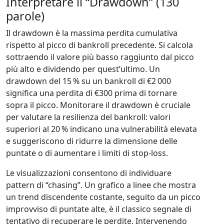
Interpretare il “Drawdown” (130
parole)
Il drawdown è la massima perdita cumulativa
rispetto al picco di bankroll precedente. Si calcola
sottraendo il valore più basso raggiunto dal picco
più alto e dividendo per quest’ultimo. Un
drawdown del 15 % su un bankroll di €2 000
significa una perdita di €300 prima di tornare
sopra il picco. Monitorare il drawdown è cruciale
per valutare la resilienza del bankroll: valori
superiori al 20 % indicano una vulnerabilità elevata
e suggeriscono di ridurre la dimensione delle
puntate o di aumentare i limiti di stop‑loss.
Le visualizzazioni consentono di individuare
pattern di “chasing”. Un grafico a linee che mostra
un trend discendente costante, seguito da un picco
improvviso di puntate alte, è il classico segnale di
tentativo di recuperare le perdite. Intervenendo