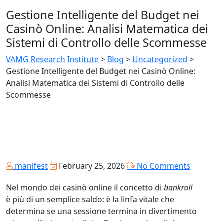
Gestione Intelligente del Budget nei
Casinò Online: Analisi Matematica dei
Sistemi di Controllo delle Scommesse
VAMG Research Institute
>
Blog
>
Uncategorized
>
Gestione Intelligente del Budget nei Casinò Online:
Analisi Matematica dei Sistemi di Controllo delle
Scommesse
manifest
February 25, 2026
No Comments
Nel mondo dei casinò online il concetto di
bankroll
è più di un semplice saldo: è la linfa vitale che
determina se una sessione termina in divertimento