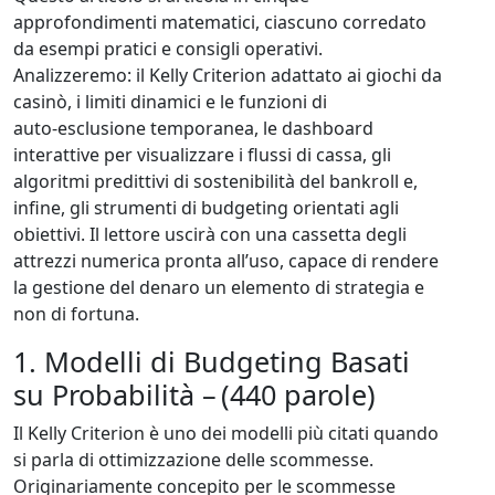
approfondimenti matematici, ciascuno corredato
da esempi pratici e consigli operativi.
Analizzeremo: il Kelly Criterion adattato ai giochi da
casinò, i limiti dinamici e le funzioni di
auto‑esclusione temporanea, le dashboard
interattive per visualizzare i flussi di cassa, gli
algoritmi predittivi di sostenibilità del bankroll e,
infine, gli strumenti di budgeting orientati agli
obiettivi. Il lettore uscirà con una cassetta degli
attrezzi numerica pronta all’uso, capace di rendere
la gestione del denaro un elemento di strategia e
non di fortuna.
1. Modelli di Budgeting Basati
su Probabilità – (440 parole)
Il Kelly Criterion è uno dei modelli più citati quando
si parla di ottimizzazione delle scommesse.
Originariamente concepito per le scommesse