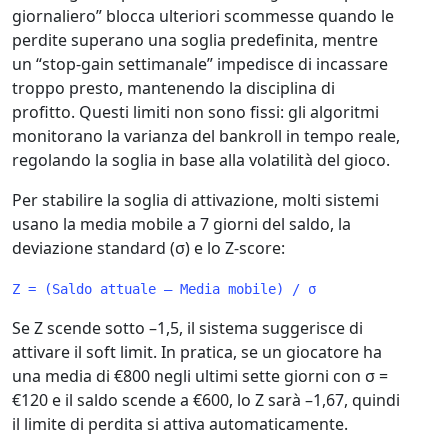
giornaliero” blocca ulteriori scommesse quando le
perdite superano una soglia predefinita, mentre
un “stop‑gain settimanale” impedisce di incassare
troppo presto, mantenendo la disciplina di
profitto. Questi limiti non sono fissi: gli algoritmi
monitorano la varianza del bankroll in tempo reale,
regolando la soglia in base alla volatilità del gioco.
Per stabilire la soglia di attivazione, molti sistemi
usano la media mobile a 7 giorni del saldo, la
deviazione standard (σ) e lo Z‑score:
Z = (Saldo attuale – Media mobile) / σ
Se Z scende sotto –1,5, il sistema suggerisce di
attivare il soft limit. In pratica, se un giocatore ha
una media di €800 negli ultimi sette giorni con σ =
€120 e il saldo scende a €600, lo Z sarà –1,67, quindi
il limite di perdita si attiva automaticamente.