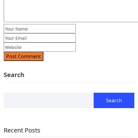
Post Comment
Search
Search
Recent Posts