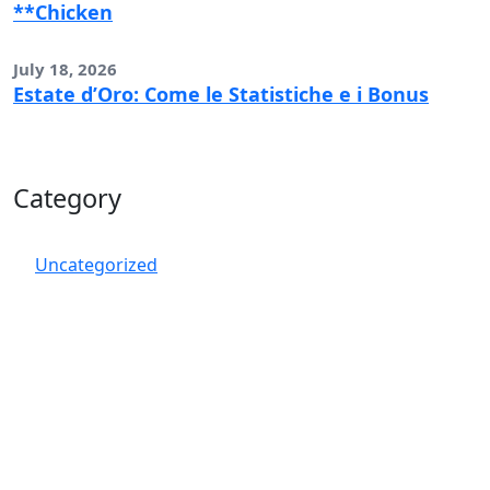
**Chicken
July 18, 2026
Estate d’Oro: Come le Statistiche e i Bonus
Category
Uncategorized