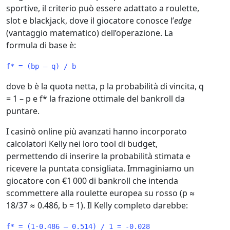
sportive, il criterio può essere adattato a roulette,
slot e blackjack, dove il giocatore conosce l’
edge
(vantaggio matematico) dell’operazione. La
formula di base è:
f* = (bp – q) / b
dove b è la quota netta, p la probabilità di vincita, q
= 1 – p e f* la frazione ottimale del bankroll da
puntare.
I casinò online più avanzati hanno incorporato
calcolatori Kelly nei loro tool di budget,
permettendo di inserire la probabilità stimata e
ricevere la puntata consigliata. Immaginiamo un
giocatore con €1 000 di bankroll che intenda
scommettere alla roulette europea su rosso (p ≈
18/37 ≈ 0.486, b = 1). Il Kelly completo darebbe:
f* = (1·0.486 – 0.514) / 1 = -0.028