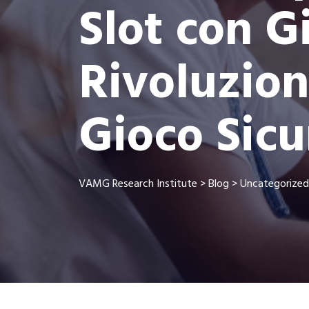
Slot con G
Rivoluzion
Gioco Sicu
VAMG Research Institute
>
Blog
>
Uncategorized