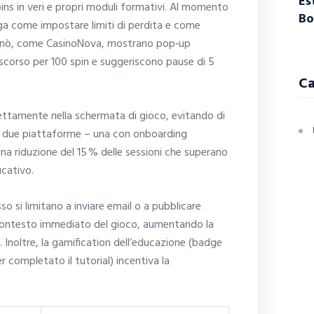
Es
ins in veri e propri moduli formativi. Al momento
Bo
ega come impostare limiti di perdita e come
asinò, come CasinoNova, mostrano pop‑up
scorso per 100 spin e suggeriscono pause di 5
Ca
irettamente nella schermata di gioco, evitando di
ra due piattaforme – una con onboarding
na riduzione del 15 % delle sessioni che superano
ucativo.
o si limitano a inviare email o a pubblicare
l contesto immediato del gioco, aumentando la
 Inoltre, la gamification dell’educazione (badge
completato il tutorial) incentiva la