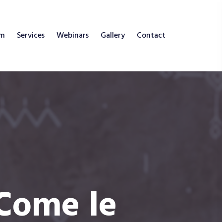
am
Services
Webinars
Gallery
Contact
 Come le