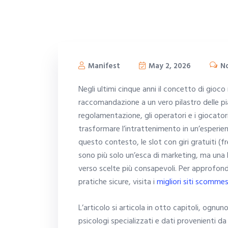
Manifest
May 2, 2026
No
Negli ultimi cinque anni il concetto di gioc
raccomandazione a un vero pilastro delle pia
regolamentazione, gli operatori e i giocator
trasformare l’intrattenimento in un’esperienz
questo contesto, le slot con giri gratuiti (
sono più solo un’esca di marketing, ma una 
verso scelte più consapevoli. Per approfon
pratiche sicure, visita i
migliori siti scomm
L’articolo si articola in otto capitoli, ognu
psicologi specializzati e dati provenienti