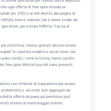
tto norme specifiche per i bonus senza deposito.
he ogni offerta di free spins includa un
anale (es. £50) e un link diretto alla pagina di
(MGA), invece, impone che il valore totale dei
 giocatore, per evitare l’effetto “caccia al
 più restrittiva: i bonus gratuiti devono essere
abile” in caratteri evidenti e da un timer che
i paesi nordici, come la Svezia, hanno optato
 free spins illimitati purché siano presenti
sdizioni con richieste di trasparenza più severe
co problematico, secondo dati aggregati da
sibilità offerta da paesi più permissivi può
entati sistemi di monitoraggio interno.