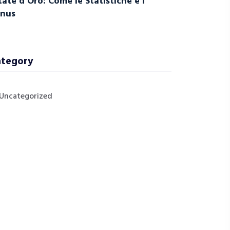
tate d’Oro: Come le Statistiche e i
nus
tegory
Uncategorized