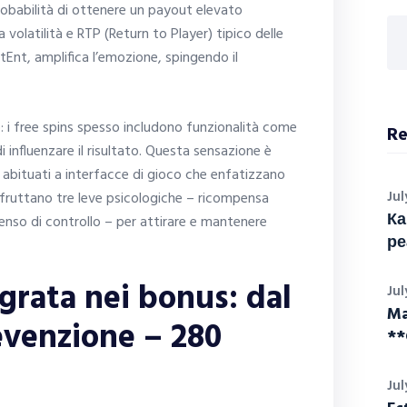
robabilità di ottenere un payout elevato
volatilità e RTP (Return to Player) tipico delle
tEnt, amplifica l’emozione, spingendo il
o: i free spins spesso includono funzionalità come
Re
 di influenzare il risultato. Questa sensazione è
 abituati a interfacce di gioco che enfatizzano
Jul
s sfruttano tre leve psicologiche – ricompensa
Ка
senso di controllo – per attirare e mantenere
ре
grata nei bonus: dal
Jul
Ma
evenzione – 280
**
Jul