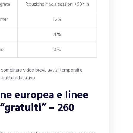
egrata
Riduzione media sessioni >60 min
imer
15 %
4 %
ne
0 %
combinare video brevi, avvisi temporali e
impatto educativo.
ne europea e linee
“gratuiti” – 260