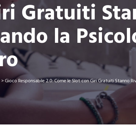
iri Gratuiti St
ando la Psicol
ro
>
Gioco Responsabile 2.0: Come le Slot con Giri Gratuiti Stanno Ri