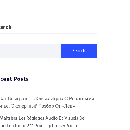
arch
Search
cent Posts
Как Выиграть В Живых Играх С Реальными
упье: Экспертный Разбор От «Лев»
Maîtriser Les Réglages Audio Et Visuels De
Chicken Road 2** Pour Optimiser Votre