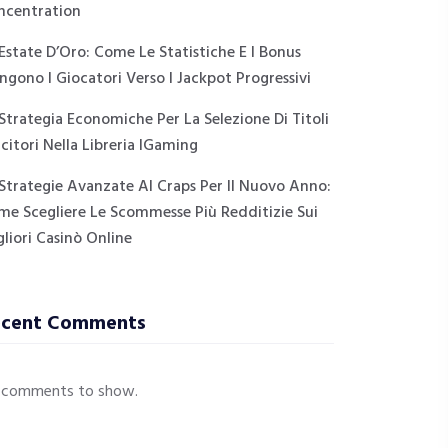
ncentration
Estate D’Oro: Come Le Statistiche E I Bonus
ngono I Giocatori Verso I Jackpot Progressivi
Strategia Economiche Per La Selezione Di Titoli
citori Nella Libreria IGaming
Strategie Avanzate Al Craps Per Il Nuovo Anno:
me Scegliere Le Scommesse Più Redditizie Sui
liori Casinò Online
ecent Comments
 comments to show.