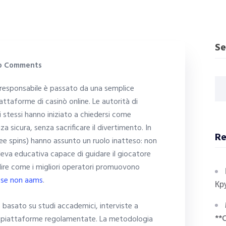
Se
 Comments
o responsabile è passato da una semplice
ttaforme di casinò online. Le autorità di
i stessi hanno iniziato a chiedersi come
a sicura, senza sacrificare il divertimento. In
Re
free spins) hanno assunto un ruolo inatteso: non
leva educativa capace di guidare il giocatore
dire come i migliori operatori promuovono
esse non aams
.
Кр
no basato su studi accademici, interviste a
**
 da piattaforme regolamentate. La metodologia