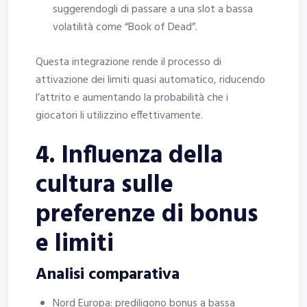
suggerendogli di passare a una slot a bassa
volatilità come “Book of Dead”.
Questa integrazione rende il processo di
attivazione dei limiti quasi automatico, riducendo
l’attrito e aumentando la probabilità che i
giocatori li utilizzino effettivamente.
4. Influenza della
cultura sulle
preferenze di bonus
e limiti
Analisi comparativa
Nord Europa: prediligono bonus a bassa