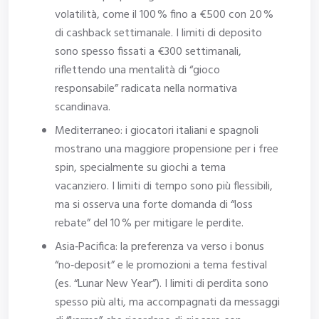
volatilità, come il 100 % fino a €500 con 20 %
di cashback settimanale. I limiti di deposito
sono spesso fissati a €300 settimanali,
riflettendo una mentalità di “gioco
responsabile” radicata nella normativa
scandinava.
Mediterraneo: i giocatori italiani e spagnoli
mostrano una maggiore propensione per i free
spin, specialmente su giochi a tema
vacanziero. I limiti di tempo sono più flessibili,
ma si osserva una forte domanda di “loss
rebate” del 10 % per mitigare le perdite.
Asia‑Pacifica: la preferenza va verso i bonus
“no‑deposit” e le promozioni a tema festival
(es. “Lunar New Year”). I limiti di perdita sono
spesso più alti, ma accompagnati da messaggi