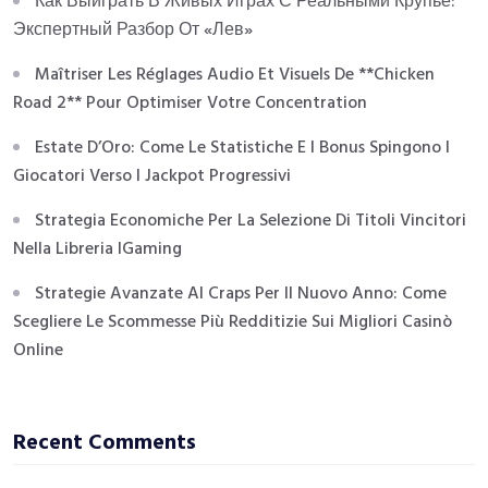
Как Выиграть В Живых Играх С Реальными Крупье:
Экспертный Разбор От «Лев»
Maîtriser Les Réglages Audio Et Visuels De **Chicken
Road 2** Pour Optimiser Votre Concentration
Estate D’Oro: Come Le Statistiche E I Bonus Spingono I
Giocatori Verso I Jackpot Progressivi
Strategia Economiche Per La Selezione Di Titoli Vincitori
Nella Libreria IGaming
Strategie Avanzate Al Craps Per Il Nuovo Anno: Come
Scegliere Le Scommesse Più Redditizie Sui Migliori Casinò
Online
Recent Comments