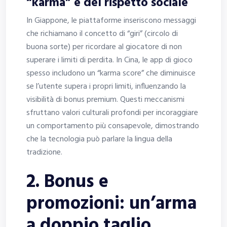
“karma” e del rispetto sociale
In Giappone, le piattaforme inseriscono messaggi
che richiamano il concetto di “giri” (circolo di
buona sorte) per ricordare al giocatore di non
superare i limiti di perdita. In Cina, le app di gioco
spesso includono un “karma score” che diminuisce
se l’utente supera i propri limiti, influenzando la
visibilità di bonus premium. Questi meccanismi
sfruttano valori culturali profondi per incoraggiare
un comportamento più consapevole, dimostrando
che la tecnologia può parlare la lingua della
tradizione.
2. Bonus e
promozioni: un’arma
a doppio taglio