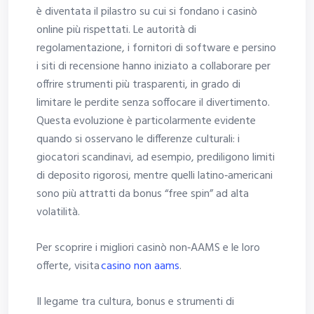
è diventata il pilastro su cui si fondano i casinò
online più rispettati. Le autorità di
regolamentazione, i fornitori di software e persino
i siti di recensione hanno iniziato a collaborare per
offrire strumenti più trasparenti, in grado di
limitare le perdite senza soffocare il divertimento.
Questa evoluzione è particolarmente evidente
quando si osservano le differenze culturali: i
giocatori scandinavi, ad esempio, prediligono limiti
di deposito rigorosi, mentre quelli latino‑americani
sono più attratti da bonus “free spin” ad alta
volatilità.
Per scoprire i migliori casinò non‑AAMS e le loro
offerte, visita
casino non aams
.
Il legame tra cultura, bonus e strumenti di