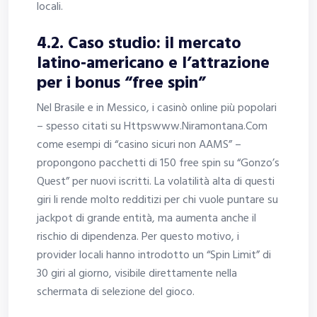
locali.
4.2. Caso studio: il mercato
latino‑americano e l’attrazione
per i bonus “free spin”
Nel Brasile e in Messico, i casinò online più popolari
– spesso citati su Httpswww.Niramontana.Com
come esempi di “casino sicuri non AAMS” –
propongono pacchetti di 150 free spin su “Gonzo’s
Quest” per nuovi iscritti. La volatilità alta di questi
giri li rende molto redditizi per chi vuole puntare su
jackpot di grande entità, ma aumenta anche il
rischio di dipendenza. Per questo motivo, i
provider locali hanno introdotto un “Spin Limit” di
30 giri al giorno, visibile direttamente nella
schermata di selezione del gioco.