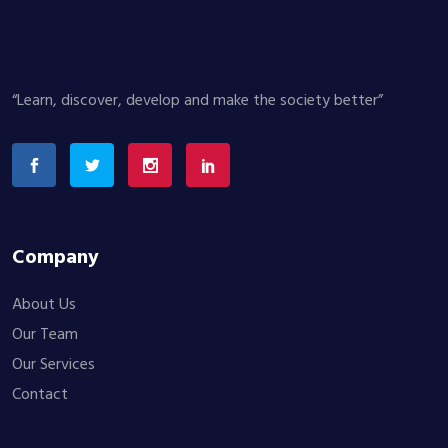
“Learn, discover, develop and make the society better”
Company
About Us
Our Team
Our Services
Contact