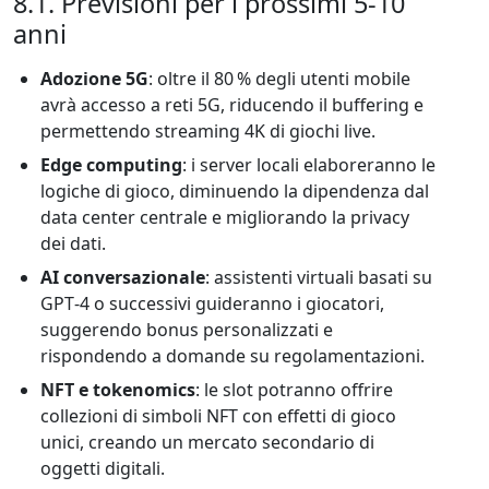
8.1. Previsioni per i prossimi 5‑10
anni
Adozione 5G
: oltre il 80 % degli utenti mobile
avrà accesso a reti 5G, riducendo il buffering e
permettendo streaming 4K di giochi live.
Edge computing
: i server locali elaboreranno le
logiche di gioco, diminuendo la dipendenza dal
data center centrale e migliorando la privacy
dei dati.
AI conversazionale
: assistenti virtuali basati su
GPT‑4 o successivi guideranno i giocatori,
suggerendo bonus personalizzati e
rispondendo a domande su regolamentazioni.
NFT e tokenomics
: le slot potranno offrire
collezioni di simboli NFT con effetti di gioco
unici, creando un mercato secondario di
oggetti digitali.