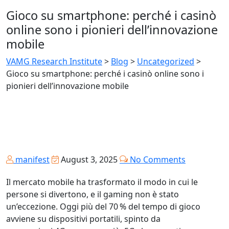
Gioco su smartphone: perché i casinò
online sono i pionieri dell’innovazione
mobile
VAMG Research Institute
>
Blog
>
Uncategorized
>
Gioco su smartphone: perché i casinò online sono i
pionieri dell’innovazione mobile
manifest
August 3, 2025
No Comments
Il mercato mobile ha trasformato il modo in cui le
persone si divertono, e il gaming non è stato
un’eccezione. Oggi più del 70 % del tempo di gioco
avviene su dispositivi portatili, spinto da