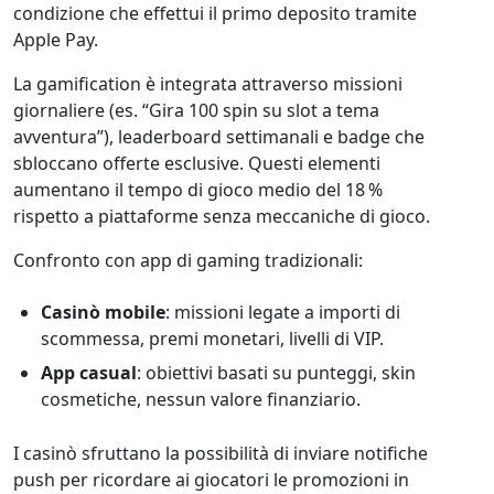
condizione che effettui il primo deposito tramite
Apple Pay.
La gamification è integrata attraverso missioni
giornaliere (es. “Gira 100 spin su slot a tema
avventura”), leaderboard settimanali e badge che
sbloccano offerte esclusive. Questi elementi
aumentano il tempo di gioco medio del 18 %
rispetto a piattaforme senza meccaniche di gioco.
Confronto con app di gaming tradizionali:
Casinò mobile
: missioni legate a importi di
scommessa, premi monetari, livelli di VIP.
App casual
: obiettivi basati su punteggi, skin
cosmetiche, nessun valore finanziario.
I casinò sfruttano la possibilità di inviare notifiche
push per ricordare ai giocatori le promozioni in