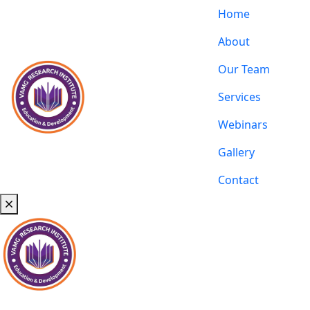
Home
About
Our Team
Services
Webinars
Gallery
Contact