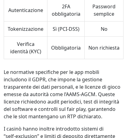
2FA
Password
Autenticazione
obbligatoria
semplice
Tokenizzazione
Sì (PCI‑DSS)
No
Verifica
Obbligatoria
Non richiesta
identità (KYC)
Le normative specifiche per le app mobili
includono il GDPR, che impone la gestione
trasparente dei dati personali, e le licenze di gioco
emesse da autorità come l’AAMS‑AGCM. Queste
licenze richiedono audit periodici, test di integrità
del software e controlli sul fair play, garantendo
che le slot mantengano un RTP dichiarato.
I casinò hanno inoltre introdotto sistemi di
“self‑exclusion” e limiti di deposito direttamente