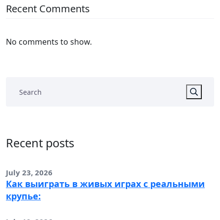
Recent Comments
No comments to show.
Recent posts
July 23, 2026
Как выиграть в живых играх с реальными
крупье: