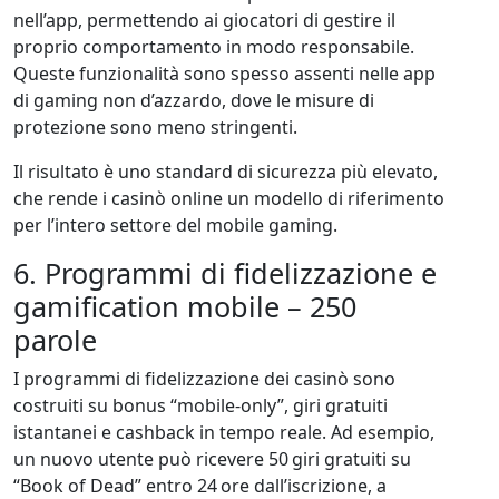
nell’app, permettendo ai giocatori di gestire il
proprio comportamento in modo responsabile.
Queste funzionalità sono spesso assenti nelle app
di gaming non d’azzardo, dove le misure di
protezione sono meno stringenti.
Il risultato è uno standard di sicurezza più elevato,
che rende i casinò online un modello di riferimento
per l’intero settore del mobile gaming.
6. Programmi di fidelizzazione e
gamification mobile – 250
parole
I programmi di fidelizzazione dei casinò sono
costruiti su bonus “mobile‑only”, giri gratuiti
istantanei e cashback in tempo reale. Ad esempio,
un nuovo utente può ricevere 50 giri gratuiti su
“Book of Dead” entro 24 ore dall’iscrizione, a