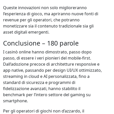
Queste innovazioni non solo miglioreranno
l’esperienza di gioco, ma apriranno nuove fonti di
revenue per gli operatori, che potranno
monetizzare sia il contenuto tradizionale sia gli
asset digitali emergenti.
Conclusione – 180 parole
I casinò online hanno dimostrato, passo dopo
passo, di essere i veri pionieri del mobile‑first.
Dall’adozione precoce di architetture responsive e
app native, passando per design UI/UX ottimizzato,
streaming in cloud e AI personalizzata, fino a
standard di sicurezza e programmi di
fidelizzazione avanzati, hanno stabilito il
benchmark per l’intero settore del gaming su
smartphone.
Per gli operatori di giochi non d’azzardo, il