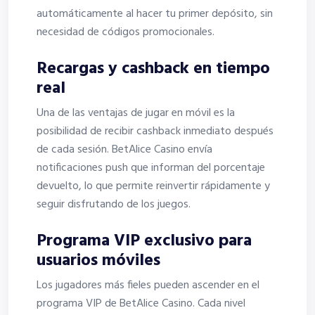
automáticamente al hacer tu primer depósito, sin
necesidad de códigos promocionales.
Recargas y cashback en tiempo
real
Una de las ventajas de jugar en móvil es la
posibilidad de recibir cashback inmediato después
de cada sesión. BetAlice Casino envía
notificaciones push que informan del porcentaje
devuelto, lo que permite reinvertir rápidamente y
seguir disfrutando de los juegos.
Programa VIP exclusivo para
usuarios móviles
Los jugadores más fieles pueden ascender en el
programa VIP de BetAlice Casino. Cada nivel