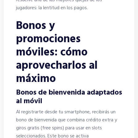
resuelve una de las mayores quejas de los
jugadores: la lentitud en los pagos.
Bonos y
promociones
móviles: cómo
aprovecharlos al
máximo
Bonos de bienvenida adaptados
al móvil
Al registrarte desde tu smartphone, recibirás un
bono de bienvenida que combina crédito extra y
giros gratis (free spins) para usar en slots
seleccionados. Este bono se activa