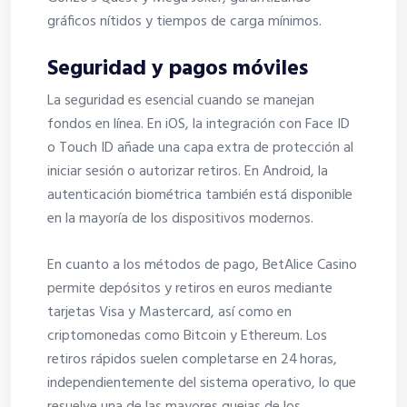
gráficos nítidos y tiempos de carga mínimos.
Seguridad y pagos móviles
La seguridad es esencial cuando se manejan
fondos en línea. En iOS, la integración con Face ID
o Touch ID añade una capa extra de protección al
iniciar sesión o autorizar retiros. En Android, la
autenticación biométrica también está disponible
en la mayoría de los dispositivos modernos.
En cuanto a los métodos de pago, BetAlice Casino
permite depósitos y retiros en euros mediante
tarjetas Visa y Mastercard, así como en
criptomonedas como Bitcoin y Ethereum. Los
retiros rápidos suelen completarse en 24 horas,
independientemente del sistema operativo, lo que