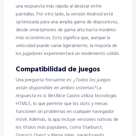
una respuesta más rápida al deslizar entre
pantallas. Por otro lado, la versión Android está
optimizada para una amplia gama de dispositivos,
desde smartphones de gama alta hasta modelos
más económicos. Esto significa que, aunque la
velocidad puede variar ligeramente, la mayoría de
los jugadores experimentará un rendimiento sólido.
Compatibilidad de juegos
Una pregunta frecuente es:
¿Todos los juegos
están disponibles en ambos sistemas?
La
respuesta es sí. BetAlice Casino utiliza tecnología
HTML5, lo que permite que los slots y mesas
funcionen sin problemas en cualquier navegador
móvil. Además, la app incluye versiones nativas de
los títulos más populares, como Starburst,
Gonzo’s Quest y Mega Joker, garantizando