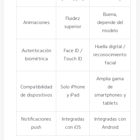
Buena,
Fluidez
Animaciones
depende del
superior
modelo
Huella digital /
Autenticación
Face ID /
reconocimiento
biométrica
Touch ID
facial
Amplia gama
Compatibilidad
Solo iPhone
de
de dispositivos
y iPad
smartphones y
tablets
Notificaciones
Integradas
Integradas con
push
con iOS
Android