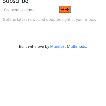
Subscribe
Get the latest news and updates right at your inbox.
Built with love by
Manifest Multimedia