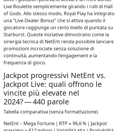
Live Roulette semplicemente girando i rulli di Hall
of Gods. Allo stesso modo, Royal Play ha integrato
una “Live Dealer Bonus” che si attiva quando il
giocatore raggiunge un certo livello di puntata su
Starburst. Queste iniziative dimostrano come la
sinergia tecnica di NetEnt renda possibile lanciare
promozioni incrociate senza soluzione di
continuità, aumentando l’engagement e la
frequenza di gioco.
Jackpot progressivi NetEnt vs.
Jackpot Live: quali offrono le
vincite più elevate nel
2024? — 440 parole
Tabella comparativa (senza formattazione)
NetEnt – Mega Fortune | RTP ≈ 96,6 % | Jackpot
massimo ≈ €17 milioni | Volatilità alta | Probabilità