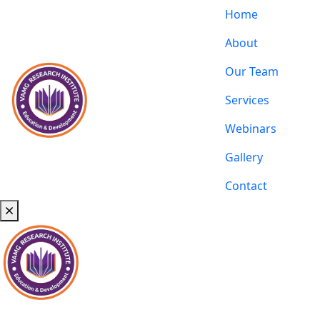
Home
About
Our Team
Services
Webinars
Gallery
Contact