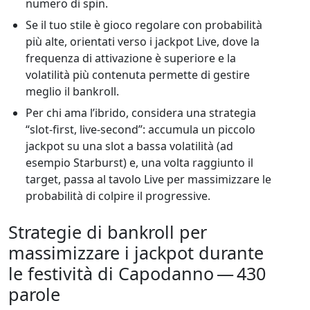
numero di spin.
Se il tuo stile è gioco regolare con probabilità
più alte, orientati verso i jackpot Live, dove la
frequenza di attivazione è superiore e la
volatilità più contenuta permette di gestire
meglio il bankroll.
Per chi ama l’ibrido, considera una strategia
“slot‑first, live‑second”: accumula un piccolo
jackpot su una slot a bassa volatilità (ad
esempio Starburst) e, una volta raggiunto il
target, passa al tavolo Live per massimizzare le
probabilità di colpire il progressive.
Strategie di bankroll per
massimizzare i jackpot durante
le festività di Capodanno — 430
parole