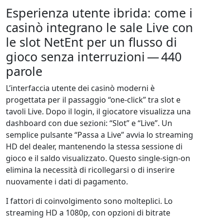
Esperienza utente ibrida: come i
casinò integrano le sale Live con
le slot NetEnt per un flusso di
gioco senza interruzioni — 440
parole
L’interfaccia utente dei casinò moderni è
progettata per il passaggio “one‑click” tra slot e
tavoli Live. Dopo il login, il giocatore visualizza una
dashboard con due sezioni: “Slot” e “Live”. Un
semplice pulsante “Passa a Live” avvia lo streaming
HD del dealer, mantenendo la stessa sessione di
gioco e il saldo visualizzato. Questo single‑sign‑on
elimina la necessità di ricollegarsi o di inserire
nuovamente i dati di pagamento.
I fattori di coinvolgimento sono molteplici. Lo
streaming HD a 1080p, con opzioni di bitrate