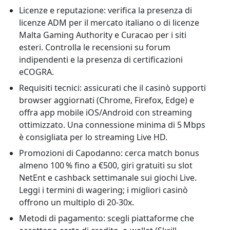
Licenze e reputazione: verifica la presenza di
licenze ADM per il mercato italiano o di licenze
Malta Gaming Authority e Curacao per i siti
esteri. Controlla le recensioni su forum
indipendenti e la presenza di certificazioni
eCOGRA.
Requisiti tecnici: assicurati che il casinò supporti
browser aggiornati (Chrome, Firefox, Edge) e
offra app mobile iOS/Android con streaming
ottimizzato. Una connessione minima di 5 Mbps
è consigliata per lo streaming Live HD.
Promozioni di Capodanno: cerca match bonus
almeno 100 % fino a €500, giri gratuiti su slot
NetEnt e cashback settimanale sui giochi Live.
Leggi i termini di wagering; i migliori casinò
offrono un multiplo di 20‑30x.
Metodi di pagamento: scegli piattaforme che