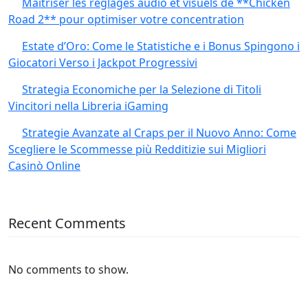
Maîtriser les réglages audio et visuels de **Chicken
Road 2** pour optimiser votre concentration
Estate d’Oro: Come le Statistiche e i Bonus Spingono i
Giocatori Verso i Jackpot Progressivi
Strategia Economiche per la Selezione di Titoli
Vincitori nella Libreria iGaming
Strategie Avanzate al Craps per il Nuovo Anno: Come
Scegliere le Scommesse più Redditizie sui Migliori
Casinò Online
Recent Comments
No comments to show.