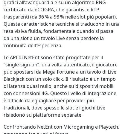
grafici all’avanguardia e su un algoritmo RNG
certificato da eCOGRA, che garantisce RTP
trasparenti (da 96 % a 98 % nelle slot più popolari).
Queste caratteristiche tecniche si traducono in una
resa visiva fluida, fondamentale quando si passa
da una slot a un tavolo Live senza perdere la
continuità dell’esperienza.
Le API di NetEnt sono state progettate per il
“single‑sign‑on”: una volta autenticato, il giocatore
può spostarsi da Mega Fortune a un tavolo di Live
Blackjack con un solo click. Il risultato è un tempo
di latenza quasi nullo, anche su dispositivi mobili
con connessioni 4G. Questo livello di integrazione
è difficile da eguagliare per provider più
tradizionali, dove spesso le slot e i giochi Live
risiedono su piattaforme separate.
Confrontando NetEnt con Microgaming e Playtech,