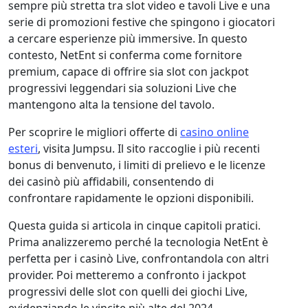
sempre più stretta tra slot video e tavoli Live e una
serie di promozioni festive che spingono i giocatori
a cercare esperienze più immersive. In questo
contesto, NetEnt si conferma come fornitore
premium, capace di offrire sia slot con jackpot
progressivi leggendari sia soluzioni Live che
mantengono alta la tensione del tavolo.
Per scoprire le migliori offerte di
casino online
esteri
, visita Jumpsu. Il sito raccoglie i più recenti
bonus di benvenuto, i limiti di prelievo e le licenze
dei casinò più affidabili, consentendo di
confrontare rapidamente le opzioni disponibili.
Questa guida si articola in cinque capitoli pratici.
Prima analizzeremo perché la tecnologia NetEnt è
perfetta per i casinò Live, confrontandola con altri
provider. Poi metteremo a confronto i jackpot
progressivi delle slot con quelli dei giochi Live,