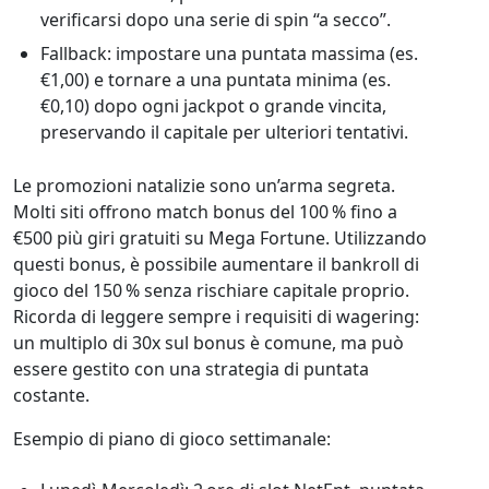
verificarsi dopo una serie di spin “a secco”.
Fallback: impostare una puntata massima (es.
€1,00) e tornare a una puntata minima (es.
€0,10) dopo ogni jackpot o grande vincita,
preservando il capitale per ulteriori tentativi.
Le promozioni natalizie sono un’arma segreta.
Molti siti offrono match bonus del 100 % fino a
€500 più giri gratuiti su Mega Fortune. Utilizzando
questi bonus, è possibile aumentare il bankroll di
gioco del 150 % senza rischiare capitale proprio.
Ricorda di leggere sempre i requisiti di wagering:
un multiplo di 30x sul bonus è comune, ma può
essere gestito con una strategia di puntata
costante.
Esempio di piano di gioco settimanale: