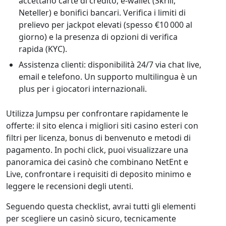
accettano carte di credito, e‑wallet (Skrill,
Neteller) e bonifici bancari. Verifica i limiti di
prelievo per jackpot elevati (spesso €10 000 al
giorno) e la presenza di opzioni di verifica
rapida (KYC).
Assistenza clienti: disponibilità 24/7 via chat live,
email e telefono. Un supporto multilingua è un
plus per i giocatori internazionali.
Utilizza Jumpsu per confrontare rapidamente le
offerte: il sito elenca i migliori siti casino esteri con
filtri per licenza, bonus di benvenuto e metodi di
pagamento. In pochi click, puoi visualizzare una
panoramica dei casinò che combinano NetEnt e
Live, confrontare i requisiti di deposito minimo e
leggere le recensioni degli utenti.
Seguendo questa checklist, avrai tutti gli elementi
per scegliere un casinò sicuro, tecnicamente