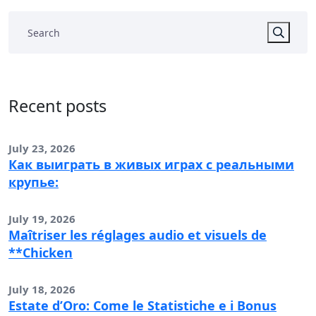
Recent posts
July 23, 2026
Как выиграть в живых играх с реальными
крупье:
July 19, 2026
Maîtriser les réglages audio et visuels de
**Chicken
July 18, 2026
Estate d’Oro: Come le Statistiche e i Bonus