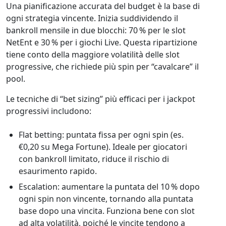
Una pianificazione accurata del budget è la base di
ogni strategia vincente. Inizia suddividendo il
bankroll mensile in due blocchi: 70 % per le slot
NetEnt e 30 % per i giochi Live. Questa ripartizione
tiene conto della maggiore volatilità delle slot
progressive, che richiede più spin per “cavalcare” il
pool.
Le tecniche di “bet sizing” più efficaci per i jackpot
progressivi includono:
Flat betting: puntata fissa per ogni spin (es.
€0,20 su Mega Fortune). Ideale per giocatori
con bankroll limitato, riduce il rischio di
esaurimento rapido.
Escalation: aumentare la puntata del 10 % dopo
ogni spin non vincente, tornando alla puntata
base dopo una vincita. Funziona bene con slot
ad alta volatilità, poiché le vincite tendono a