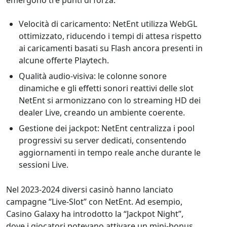
emergono tre punti di forza:
Velocità di caricamento: NetEnt utilizza WebGL
ottimizzato, riducendo i tempi di attesa rispetto
ai caricamenti basati su Flash ancora presenti in
alcune offerte Playtech.
Qualità audio‑visiva: le colonne sonore
dinamiche e gli effetti sonori reattivi delle slot
NetEnt si armonizzano con lo streaming HD dei
dealer Live, creando un ambiente coerente.
Gestione dei jackpot: NetEnt centralizza i pool
progressivi su server dedicati, consentendo
aggiornamenti in tempo reale anche durante le
sessioni Live.
Nel 2023‑2024 diversi casinò hanno lanciato
campagne “Live‑Slot” con NetEnt. Ad esempio,
Casino Galaxy ha introdotto la “Jackpot Night”,
dove i giocatori potevano attivare un mini‑bonus