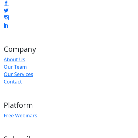
Company
About Us
Our Team
Our Services
Contact
Platform
Free Webinars