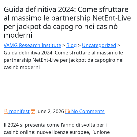
Guida definitiva 2024: Come sfruttare
al massimo le partnership NetEnt‑Live
per jackpot da capogiro nei casinò
moderni
VAMG Research Institute
>
Blog
>
Uncategorized
>
Guida definitiva 2024: Come sfruttare al massimo le
partnership NetEnt‑Live per jackpot da capogiro nei
casinò moderni
manifest
June 2, 2026
No Comments
Il 2024 si presenta come l’anno di svolta per i
casinò online: nuove licenze europee, l’unione