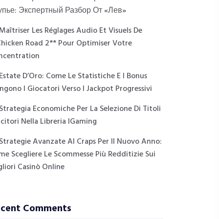
упье: Экспертный Разбор От «Лев»
Maîtriser Les Réglages Audio Et Visuels De
Chicken Road 2** Pour Optimiser Votre
ncentration
Estate D’Oro: Come Le Statistiche E I Bonus
ngono I Giocatori Verso I Jackpot Progressivi
Strategia Economiche Per La Selezione Di Titoli
citori Nella Libreria IGaming
Strategie Avanzate Al Craps Per Il Nuovo Anno:
me Scegliere Le Scommesse Più Redditizie Sui
liori Casinò Online
ecent Comments