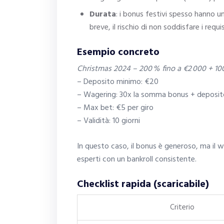
Durata
: i bonus festivi spesso hanno un
breve, il rischio di non soddisfare i req
Esempio concreto
Christmas 2024 – 200 % fino a €2 000 + 100
– Deposito minimo: €20
– Wagering: 30x la somma bonus + deposito
– Max bet: €5 per giro
– Validità: 10 giorni
In questo caso, il bonus è generoso, ma il 
esperti con un bankroll consistente.
Checklist rapida (scaricabile)
Criterio