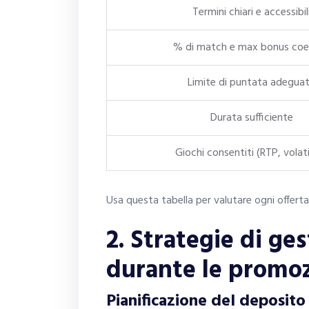
Termini chiari e accessibil
% di match e max bonus coe
Limite di puntata adegua
Durata sufficiente
Giochi consentiti (RTP, volati
Usa questa tabella per valutare ogni offerta
2. Strategie di ge
durante le promoz
Pianificazione del deposito