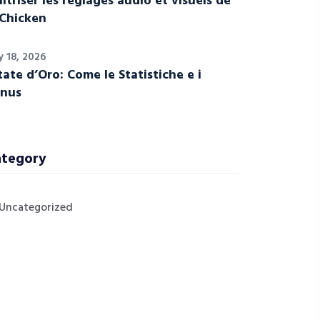
îtriser les réglages audio et visuels de
Chicken
y 18, 2026
tate d’Oro: Come le Statistiche e i
nus
tegory
Uncategorized