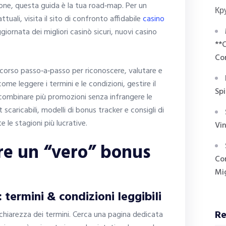
ione, questa guida è la tua road‑map. Per un
Кр
tuali, visita il sito di confronto affidabile
casino
iornata dei migliori casinò sicuri, nuovi casino
**
Co
rcorso passo‑a‑passo per riconoscere, valutare e
me leggere i termini e le condizioni, gestire il
Spi
 e combinare più promozioni senza infrangere le
t scaricabili, modelli di bonus tracker e consigli di
e le stagioni più lucrative.
Vin
re un “vero” bonus
Co
Mig
: termini & condizioni leggibili
R
 chiarezza dei termini. Cerca una pagina dedicata