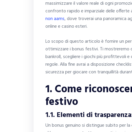
massimizzare il valore reale di ogni promoz
confronto rapido e imparziale delle offerte at
non aams
, dove troverai una panoramica agg
online e casino esteri.
Lo scopo di questo articolo è fornire un pe
ottimizzare i bonus festivi. Ti mostreremo co
bankroll, scegliere i giochi più profittevoli
regole. Alla fine avrai a disposizione checklis
sicurezza per giocare con tranquillità durant
1. Come riconosce
festivo
1.1. Elementi di trasparenza
Un bonus genuino si distingue subito per la