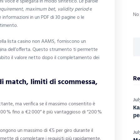
gni voce è spiegata in modo sintetico. Le parole
equirement
,
maximum bet
,
validity period
e
No
e informazioni in un PDF di 30 pagine o le
rtimento.
i nella lista casino non AAMS, forniscono un
ina dell’offerta. Questo strumento ti permette
subito il valore netto dopo il completamento dei
Re
 di match, limiti di scommessa,
Jul
ttante, ma verifica se il massimo consentito è
Ка
200 % fino a €2 000” è più vantaggioso di “200 %
ре
pongono un massimo di €5 per giro durante il
Jul
ermette di completare i requisiti più rapidamente.