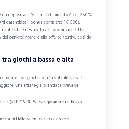
e da depositare. Se il match più alto è del 250 %
 ti garantisce il bonus completo (€1 500).
nkroll totale destinato alla promozione. Una
del bankroll mensile alle offerte festivi, così da
tra giochi a bassa e alta
ocemente con giochi ad alta volatilità, ma il
aggiore. Una strategia bilanciata prevede:
tilità (RTP 96‑98 %) per garantire un flusso
 horror di Halloween) per accelerare il