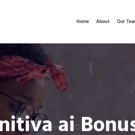
Home
About
Our Te
nitiva ai Bonus