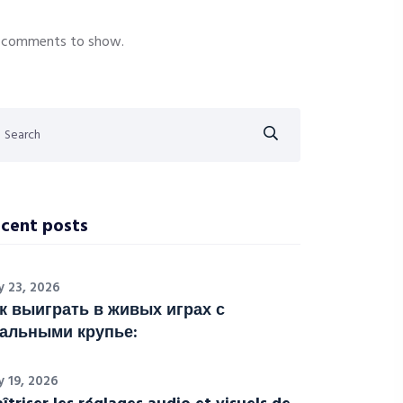
 comments to show.
cent posts
y 23, 2026
к выиграть в живых играх с
альными крупье:
y 19, 2026