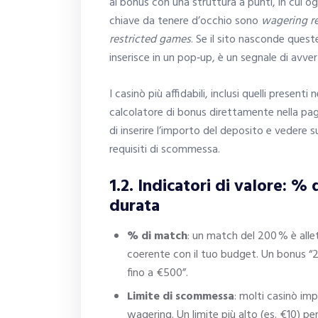
al bonus con una struttura a punti, in cui o
chiave da tenere d’occhio sono
wagering r
restricted games
. Se il sito nasconde quest
inserisce in un pop‑up, è un segnale di avve
I casinò più affidabili, inclusi quelli present
calcolatore di bonus direttamente nella pag
di inserire l’importo del deposito e vedere 
requisiti di scommessa.
1.2. Indicatori di valore: %
durata
% di match
: un match del 200 % è alle
coerente con il tuo budget. Un bonus “
fino a €500”.
Limite di scommessa
: molti casinò im
wagering. Un limite più alto (es. €10) p