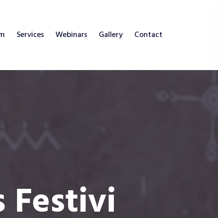
am
Services
Webinars
Gallery
Contact
 Festivi