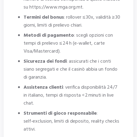
su https://www.mga.org.mt.
Termini del bonus
: rollover ≤ 30x, validità ≥ 30
giorni, limiti di prelievo chiari.
Metodi di pagamento
: scegli opzioni con
tempi di prelievo ≤ 24 h (e-wallet, carte
Visa/Mastercard).
Sicurezza dei fondi
: assicurati che i conti
siano segregati e che il casinò abbia un fondo
di garanzia.
Assistenza clienti
: verifica disponibilità 24/7
in italiano, tempi di risposta < 2 minuti in live
chat.
Strumenti di gioco responsabile
:
self‑exclusion, limiti di deposito, reality checks
attivi.