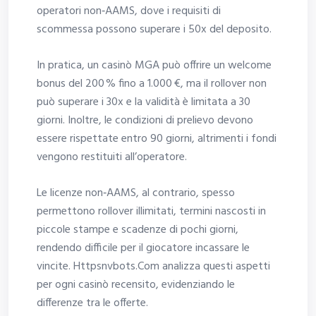
operatori non‑AAMS, dove i requisiti di
scommessa possono superare i 50x del deposito.
In pratica, un casinò MGA può offrire un welcome
bonus del 200 % fino a 1.000 €, ma il rollover non
può superare i 30x e la validità è limitata a 30
giorni. Inoltre, le condizioni di prelievo devono
essere rispettate entro 90 giorni, altrimenti i fondi
vengono restituiti all’operatore.
Le licenze non‑AAMS, al contrario, spesso
permettono rollover illimitati, termini nascosti in
piccole stampe e scadenze di pochi giorni,
rendendo difficile per il giocatore incassare le
vincite. Httpsnvbots.Com analizza questi aspetti
per ogni casinò recensito, evidenziando le
differenze tra le offerte.