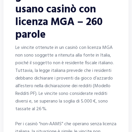
usano casinò con
licenza MGA – 260
parole
Le vincite ottenute in un casinò con licenza MGA
non sono soggette a ritenuta alla fonte in Italia,
poiché il soggetto non è residente fiscale italiano.
Tuttavia, la legge italiana prevede che i residenti
debbano dichiarare i proventi da gioco d’azzardo
all’estero nella dichiarazione dei redditi (Modello
Redditi PF). Le vincite sono considerate redditi
diversi e, se superano la soglia di 5.000 €, sono
tassate al 26 %.
Per i casinò “non‑AAMS” che operano senza licenza
italiana, la situazione è simile: le vincite non