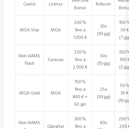
Welcome
Reloa
Casinò
Licenza
Rollover
Bonus
Bonu
200 %
100 
30x
MGA Star
MGA
fino a
50 €
(30 gg)
1.000 €
(7 gg
250 %
150 
Non‑AAMS
50x
Curacao
fino a
100 
Flash
(15 gg)
2.000 €
(5 gg
150 %
50 
fino a
25x
MGA Gold
MGA
30 €
800 € +
(30 gg)
(10 g
50 giri
300 %
200 
Non‑AAMS
60x
Gibraltar
fino a
200 