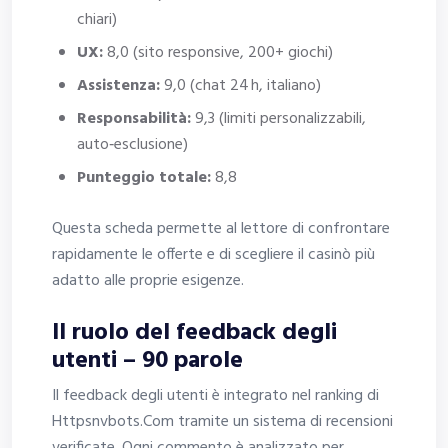
chiari)
UX:
8,0 (sito responsive, 200+ giochi)
Assistenza:
9,0 (chat 24 h, italiano)
Responsabilità:
9,3 (limiti personalizzabili,
auto‑esclusione)
Punteggio totale:
8,8
Questa scheda permette al lettore di confrontare
rapidamente le offerte e di scegliere il casinò più
adatto alle proprie esigenze.
Il ruolo del feedback degli
utenti – 90 parole
Il feedback degli utenti è integrato nel ranking di
Httpsnvbots.Com tramite un sistema di recensioni