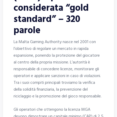
considerata “gold
standard” – 320
parole
La Malta Gaming Authority nasce nel 2001 con
l’obiettivo di regolare un mercato in rapida
espansione, ponendo la protezione del giocatore
al centro della propria missione. L’autorità è
responsabile di concedere licenze, monitorare gli
operatori e applicare sanzioni in caso di violazioni.
Tra i suoi compiti principali troviamo la verifica
della solidità finanziaria, la prevenzione del
riciclaggio e la promozione del gioco responsabile.
Gli operatori che ottengono la licenza MGA
devono dimostrare un capitale minimo (CAP) di 2,5