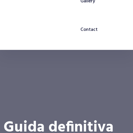
Gallery
Contact
Guida definitiva