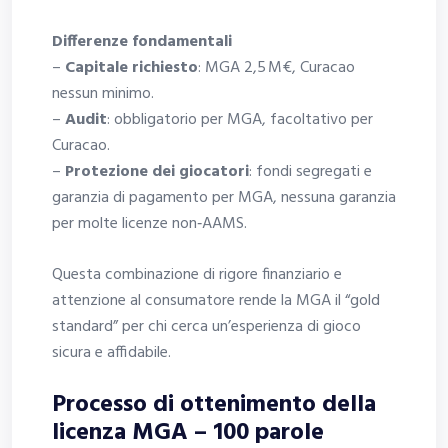
Differenze fondamentali
–
Capitale richiesto
: MGA 2,5 M€, Curacao
nessun minimo.
–
Audit
: obbligatorio per MGA, facoltativo per
Curacao.
–
Protezione dei giocatori
: fondi segregati e
garanzia di pagamento per MGA, nessuna garanzia
per molte licenze non‑AAMS.
Questa combinazione di rigore finanziario e
attenzione al consumatore rende la MGA il “gold
standard” per chi cerca un’esperienza di gioco
sicura e affidabile.
Processo di ottenimento della
licenza MGA – 100 parole