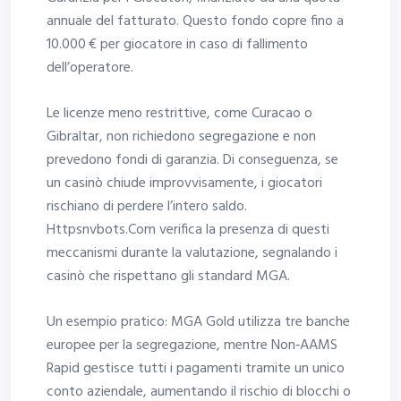
annuale del fatturato. Questo fondo copre fino a
10.000 € per giocatore in caso di fallimento
dell’operatore.
Le licenze meno restrittive, come Curacao o
Gibraltar, non richiedono segregazione e non
prevedono fondi di garanzia. Di conseguenza, se
un casinò chiude improvvisamente, i giocatori
rischiano di perdere l’intero saldo.
Httpsnvbots.Com verifica la presenza di questi
meccanismi durante la valutazione, segnalando i
casinò che rispettano gli standard MGA.
Un esempio pratico: MGA Gold utilizza tre banche
europee per la segregazione, mentre Non‑AAMS
Rapid gestisce tutti i pagamenti tramite un unico
conto aziendale, aumentando il rischio di blocchi o