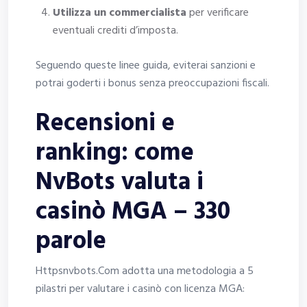
Utilizza un commercialista
per verificare
eventuali crediti d’imposta.
Seguendo queste linee guida, eviterai sanzioni e
potrai goderti i bonus senza preoccupazioni fiscali.
Recensioni e
ranking: come
NvBots valuta i
casinò MGA – 330
parole
Httpsnvbots.Com adotta una metodologia a 5
pilastri per valutare i casinò con licenza MGA: