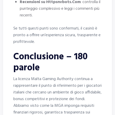
Recensioni su Httpsnvbots.Com
: controlla il
punteggio complessivo e leggi i commenti più
recenti.
Se tutti questi punti sono confermati, il casinò è
pronto a offrire un’esperienza sicura, trasparente e
profittevole.
Conclusione – 180
parole
La licenza Malta Gaming Authority continua a
rappresentare il punto di riferimento per i giocatori
italiani che cercano un ambiente di gioco affidabile,
bonus competitivi e protezione dei fondi.
Abbiamo visto come la MGA imponga requisiti
finanziari rigorosi, garantisca trasparenza sui