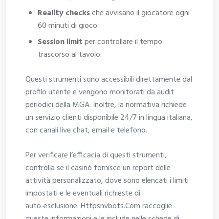
Reality checks
che avvisano il giocatore ogni
60 minuti di gioco.
Session limit
per controllare il tempo
trascorso al tavolo.
Questi strumenti sono accessibili direttamente dal
profilo utente e vengono monitorati da audit
periodici della MGA. Inoltre, la normativa richiede
un servizio clienti disponibile 24/7 in lingua italiana,
con canali live chat, email e telefono.
Per verificare l’efficacia di questi strumenti,
controlla se il casinò fornisce un report delle
attività personalizzato, dove sono elencati i limiti
impostati e le eventuali richieste di
auto‑esclusione. Httpsnvbots.Com raccoglie