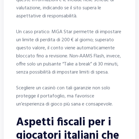
queste informazioni e le include nelle schede di
valutazione, indicando se il sito supera le
aspettative di responsabilità.
Un caso pratico: MGA Star permette di impostare
un limite di perdita di 200 € al giorno; superato
questo valore, il conto viene automaticamente
bloccato fino a revisione. Non‑AAMS Flash, invece,
offre solo un pulsante “Take a break” di 30 minuti,
senza possibilità di impostare limiti di spesa.
Scegliere un casinò con tali garanzie non solo
protegge il portafoglio, ma favorisce
un’esperienza di gioco più sana e consapevole.
Aspetti fiscali per i
giocatori italiani che