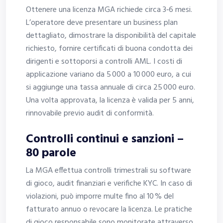
Ottenere una licenza MGA richiede circa 3‑6 mesi.
L’operatore deve presentare un business plan
dettagliato, dimostrare la disponibilità del capitale
richiesto, fornire certificati di buona condotta dei
dirigenti e sottoporsi a controlli AML. I costi di
applicazione variano da 5 000 a 10 000 euro, a cui
si aggiunge una tassa annuale di circa 25 000 euro.
Una volta approvata, la licenza è valida per 5 anni,
rinnovabile previo audit di conformità.
Controlli continui e sanzioni –
80 parole
La MGA effettua controlli trimestrali su software
di gioco, audit finanziari e verifiche KYC. In caso di
violazioni, può imporre multe fino al 10 % del
fatturato annuo o revocare la licenza. Le pratiche
di gioco responsabile sono monitorate attraverso