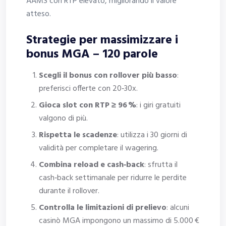
AAMS con RTP elevato, migliorando il valore
atteso.
Strategie per massimizzare i
bonus MGA – 120 parole
Scegli il bonus con rollover più basso
:
preferisci offerte con 20‑30x.
Gioca slot con RTP ≥ 96 %
: i giri gratuiti
valgono di più.
Rispetta le scadenze
: utilizza i 30 giorni di
validità per completare il wagering.
Combina reload e cash‑back
: sfrutta il
cash‑back settimanale per ridurre le perdite
durante il rollover.
Controlla le limitazioni di prelievo
: alcuni
casinò MGA impongono un massimo di 5.000 €