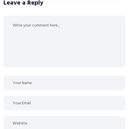
Leave a Reply