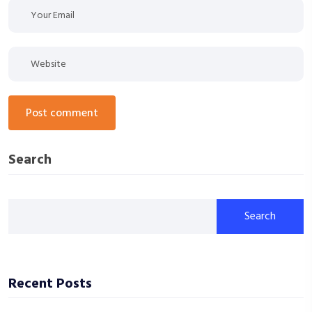
post comment
Search
Search
Recent Posts