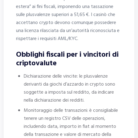
estera” ai fini fiscali, imponendo una tassazione
sulle plusvalenze superiori a 51,65 €. I casinò che
accettano crypto devono comunque possedere
una licenza rilasciata da un’autorità riconosciuta e
rispettare i requisiti AML/KYC.
Obblighi fiscali per i vincitori di
criptovalute
Dichiarazione delle vincite: le plusvalenze
derivanti da giochi d’azzardo in crypto sono
soggette a imposta sul reddito, da indicare
nella dichiarazione dei redditi.
Monitoraggio delle transazioni: è consigliabile
tenere un registro CSV delle operazioni,
includendo data, importo in fiat al momento
della transazione e valore di mercato della