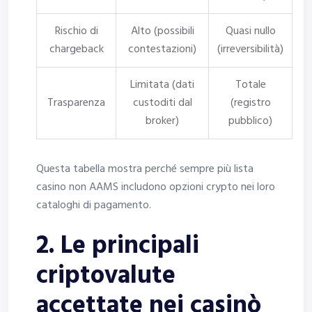
Rischio di
Alto (possibili
Quasi nullo
chargeback
contestazioni)
(irreversibilità)
Limitata (dati
Totale
Trasparenza
custoditi dal
(registro
broker)
pubblico)
Questa tabella mostra perché sempre più lista
casino non AAMS includono opzioni crypto nei loro
cataloghi di pagamento.
2. Le principali
criptovalute
accettate nei casinò