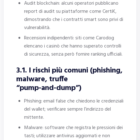
Audit blockchain: alcuni operatori pubblicano
report di audit su piattaforme come CertiK,
dimostrando che i contratti smart sono privi di
vulnerabilità.
Recensioni indipendenti: siti come Carodog
elencano i casinò che hanno superato controlli
di sicurezza, senza però fornire ranking ufficiali.
3.1. I rischi più comuni (phishing,
malware, truffe
“pump‑and‑dump”)
Phishing: email false che chiedono le credenziali
del wallet; verificare sempre l’indirizzo del
mittente.
Malware: software che registra le pressioni dei
tasti; utilizzare antivirus aggiornati e non