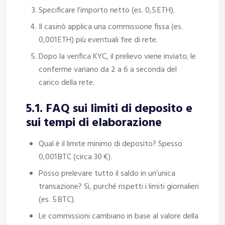
Specificare l’importo netto (es. 0,5 ETH).
Il casinò applica una commissione fissa (es.
0,001 ETH) più eventuali fee di rete.
Dopo la verifica KYC, il prelievo viene inviato; le
conferme variano da 2 a 6 a seconda del
carico della rete.
5.1. FAQ sui limiti di deposito e
sui tempi di elaborazione
Qual è il limite minimo di deposito? Spesso
0,001 BTC (circa 30 €).
Posso prelevare tutto il saldo in un’unica
transazione? Sì, purché rispetti i limiti giornalieri
(es. 5 BTC).
Le commissioni cambiano in base al valore della