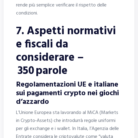
rende più semplice verificare il rispetto delle
condizioni.
7. Aspetti normativi
e fiscali da
considerare –
350 parole
Regolamentazioni UE e italiane
sui pagamenti crypto nei giochi
d’azzardo
L’Unione Europea sta lavorando al MiCA (Markets
in Crypto‑Assets) che introdurrà regole uniformi
per gli exchange e i wallet. In Italia, l’Agenzia delle
Entrate considera le criptovalute come “valuta