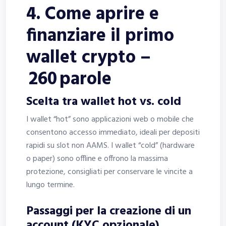
4. Come aprire e
finanziare il primo
wallet crypto –
260 parole
Scelta tra wallet hot vs. cold
I wallet “hot” sono applicazioni web o mobile che
consentono accesso immediato, ideali per depositi
rapidi su slot non AAMS. I wallet “cold” (hardware
o paper) sono offline e offrono la massima
protezione, consigliati per conservare le vincite a
lungo termine.
Passaggi per la creazione di un
account (KYC opzionale)