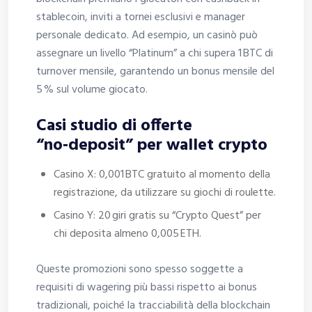
stablecoin, inviti a tornei esclusivi e manager
personale dedicato. Ad esempio, un casinò può
assegnare un livello “Platinum” a chi supera 1 BTC di
turnover mensile, garantendo un bonus mensile del
5 % sul volume giocato.
Casi studio di offerte
“no‑deposit” per wallet crypto
Casino X: 0,001 BTC gratuito al momento della
registrazione, da utilizzare su giochi di roulette.
Casino Y: 20 giri gratis su “Crypto Quest” per
chi deposita almeno 0,005 ETH.
Queste promozioni sono spesso soggette a
requisiti di wagering più bassi rispetto ai bonus
tradizionali, poiché la tracciabilità della blockchain