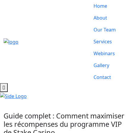
Home
About
Our Team
Services
Webinars
Gallery
Contact
Guide complet : Comment maximiser
les récompenses du programme VIP
de Stake Casino