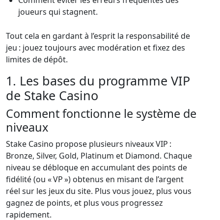
joueurs qui stagnent.
Tout cela en gardant à l’esprit la responsabilité de
jeu : jouez toujours avec modération et fixez des
limites de dépôt.
1. Les bases du programme VIP
de Stake Casino
Comment fonctionne le système de
niveaux
Stake Casino propose plusieurs niveaux VIP :
Bronze, Silver, Gold, Platinum et Diamond. Chaque
niveau se débloque en accumulant des points de
fidélité (ou « VP ») obtenus en misant de l’argent
réel sur les jeux du site. Plus vous jouez, plus vous
gagnez de points, et plus vous progressez
rapidement.