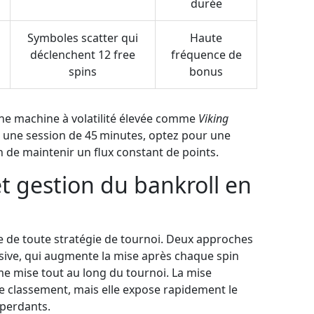
durée
Symboles scatter qui
Haute
déclenchent 12 free
fréquence de
spins
bonus
une machine à volatilité élevée comme
Viking
r une session de 45 minutes, optez pour une
in de maintenir un flux constant de points.
et gestion du bankroll en
re de toute stratégie de tournoi. Deux approches
essive, qui augmente la mise après chaque spin
me mise tout au long du tournoi. La mise
e classement, mais elle expose rapidement le
 perdants.