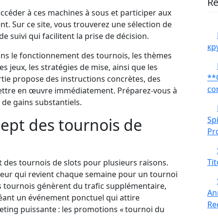
Re
ccéder à ces machines à sous et participer aux
. Sur ce site, vous trouverez une sélection de
e suivi qui facilitent la prise de décision.
кр
ons le fonctionnement des tournois, les thèmes
es jeux, les stratégies de mise, ainsi que les
**
tie propose des instructions concrètes, des
co
 mettre en œuvre immédiatement. Préparez‑vous à
de gains substantiels.
ept des tournois de
Sp
Pr
Tit
 des tournois de slots pour plusieurs raisons.
 joueur qui revient chaque semaine pour un tournoi
les tournois génèrent du trafic supplémentaire,
An
éant un événement ponctuel qui attire
Red
rketing puissante : les promotions « tournoi du