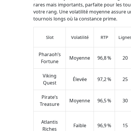
rares mais importants, parfaite pour les to
votre rang. Une volatilité moyenne assure un 
tournois longs où la constance prime.
Slot
Volatilité
RTP
Ligne
Pharaoh’s
Moyenne
96,8 %
20
Fortune
Viking
Élevée
97,2 %
25
Quest
Pirate’s
Moyenne
96,5 %
30
Treasure
Atlantis
Faible
96,9 %
15
Riches