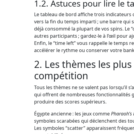
1.2. Astuces pour lire le 
Le tableau de bord affiche trois indicateur
vers la fin du temps imparti ; une barre qui
déjà consommé la plupart de vos spins. Le “c
autres participants ; gardez‑le à l’œil pour 
Enfin, le “time left” vous rappelle le temps 
accélérer le rythme ou conserver votre bank
2. Les thèmes les plus
compétition
Tous les thèmes ne se valent pas lorsqu’il s’
qui offrent de nombreuses fonctionnalités g
produire des scores supérieurs.
Égypte ancienne : les jeux comme
Pharaoh’s 
symboles scarabées qui déclenchent des tours
Les symboles “scatter” apparaissent fréqu