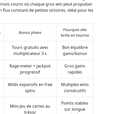
urnois courts où chaque gros win peut propulser
flux constant de petites victoires, idéal pour les
Pourquoi elle
s
Bonus phare
brille en tournoi
Tours gratuits avec
Bon équilibre
multiplicateur 3 x
gains/bonus
Rage‑meter + jackpot
Gros gains
progressif
rapides
Wilds expansifs en free
Multiples wins
spins
consécutifs
Points stables
Mini‑jeu de cartes au
sur longue
trésor