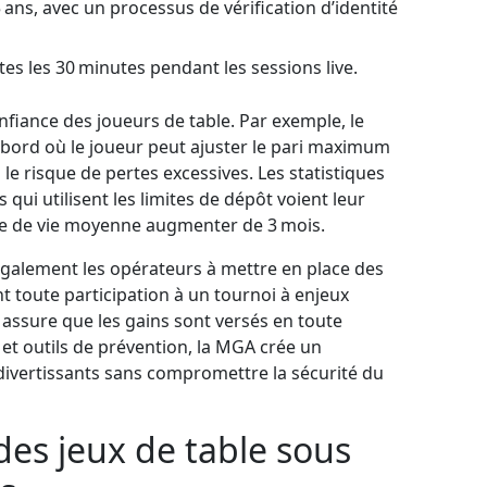
 ans, avec un processus de vérification d’identité
es les 30 minutes pendant les sessions live.
nfiance des joueurs de table. Par exemple, le
 bord où le joueur peut ajuster le pari maximum
 le risque de pertes excessives. Les statistiques
qui utilisent les limites de dépôt voient leur
ée de vie moyenne augmenter de 3 mois.
également les opérateurs à mettre en place des
nt toute participation à un tournoi à enjeux
t assure que les gains sont versés en toute
 et outils de prévention, la MGA crée un
divertissants sans compromettre la sécurité du
 des jeux de table sous