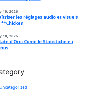
y 19, 2026
îtriser les réglages audio et visuels
 **Chicken
y 18, 2026
tate d’Oro: Come le Statistiche e i
onus
ategory
Uncategorized