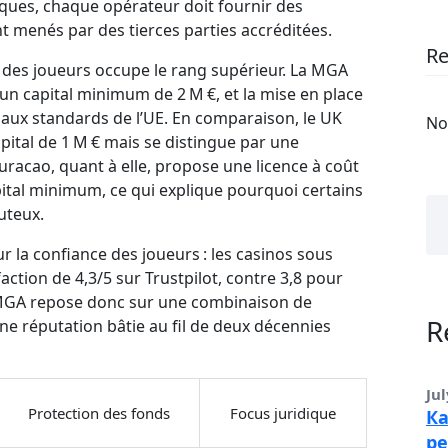
iques, chaque opérateur doit fournir des
nt menés par des tierces parties accréditées.
R
on des joueurs occupe le rang supérieur. La MGA
un capital minimum de 2 M €, et la mise en place
aux standards de l’UE. En comparaison, le UK
No
tal de 1 M € mais se distingue par une
Curacao, quant à elle, propose une licence à coût
pital minimum, ce qui explique pourquoi certains
uteux.
r la confiance des joueurs : les casinos sous
ction de 4,3/5 sur Trustpilot, contre 3,8 pour
la MGA repose donc sur une combinaison de
R
’une réputation bâtie au fil de deux décennies
Jul
Protection des fonds
Focus juridique
Ка
ре