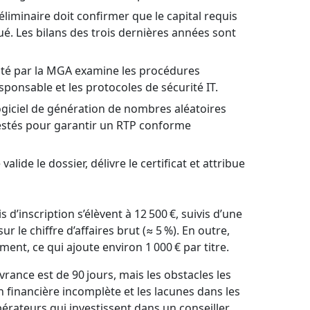
éliminaire doit confirmer que le capital requis
é. Les bilans des trois dernières années sont
ité par la MGA examine les procédures
sponsable et les protocoles de sécurité IT.
 logiciel de génération de nombres aléatoires
 testés pour garantir un RTP conforme
valide le dossier, délivre le certificat et attribue
s d’inscription s’élèvent à 12 500 €, suivis d’une
r le chiffre d’affaires brut (≈ 5 %). En outre,
ent, ce qui ajoute environ 1 000 € par titre.
vrance est de 90 jours, mais les obstacles les
financière incomplète et les lacunes dans les
érateurs qui investissent dans un conseiller