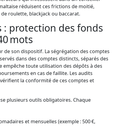
altaise réduisent ces frictions de moitié,
 de roulette, blackjack ou baccarat.
s : protection des fonds
340 mots
r de son dispositif. La ségrégation des comptes
nservés dans des comptes distincts, séparés des
e empêche toute utilisation des dépôts à des
boursements en cas de faillite. Les audits
vérifient la conformité de ces comptes et
e plusieurs outils obligatoires. Chaque
omadaires et mensuelles (exemple : 500 €,