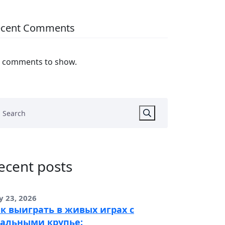
ecent Comments
 comments to show.
ecent posts
y 23, 2026
к выиграть в живых играх с
альными крупье: