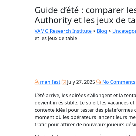
Guide d’été : comparer le
Authority et les jeux de t
VAMG Research Institute
>
Blog
>
Uncategor
et les jeux de table
manifest
July 27, 2025
No Comments
L’été arrive, les soirées s’allongent et la t
devient irrésistible. Le soleil, les vacances e
contexte idéal pour tester des plateformes qu
moment où les opérateurs lancent leurs mei
trafic pour attirer de nouveaux joueurs dés