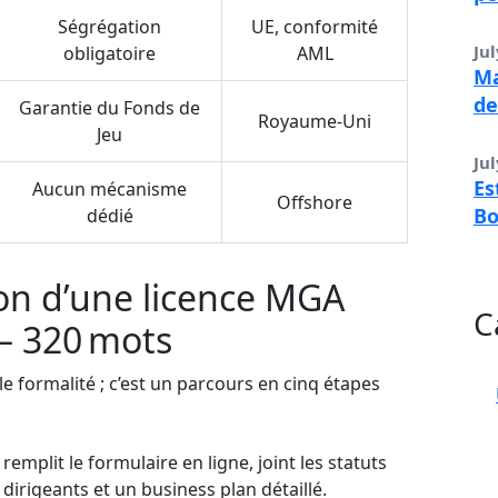
Ségrégation
UE, conformité
Jul
obligatoire
AML
Ma
de
Garantie du Fonds de
Royaume‑Uni
Jeu
Jul
Es
Aucun mécanisme
Offshore
B
dédié
ion d’une licence MGA
C
 – 320 mots
e formalité ; c’est un parcours en cinq étapes
 remplit le formulaire en ligne, joint les statuts
 dirigeants et un business plan détaillé.