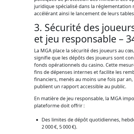
juridique spécialisé dans la réglementation m
accélérant ainsi le lancement de leurs tables
3. Sécurité des joueur
et jeu responsable – 
La MGA place la sécurité des joueurs au cœu
signifie que les dépôts des joueurs sont co
fonds opérationnels du casino. Cette mesur
fins de dépenses internes et facilite les rem
financiers, menés au moins une fois par an, 
publient un rapport accessible au public.
En matière de jeu responsable, la MGA impos
plateforme doit offrir :
Des limites de dépôt quotidiennes, hebd
2 000 €, 5 000 €).