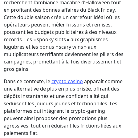
recherchent l’ambiance macabre d’Halloween tout
en profitant des bonnes affaires du Black Friday.
Cette double saison crée un carrefour idéal où les
opérateurs peuvent mêler frissons et remises,
poussant les budgets publicitaires à des niveaux
records. Les « spooky slots » aux graphismes
lugubres et les bonus « scary wins » aux
multiplicateurs terrifiants deviennent les piliers des
campagnes, promettant à la fois divertissement et
gros gains.
Dans ce contexte, le
crypto casino
apparaît comme
une alternative de plus en plus prisée, offrant des
dépôts instantanés et une confidentialité qui
séduisent les joueurs jeunes et technophiles. Les
plateformes qui intègrent le crypto‑gaming
peuvent ainsi proposer des promotions plus
agressives, tout en réduisant les frictions liées aux
paiements fiat.