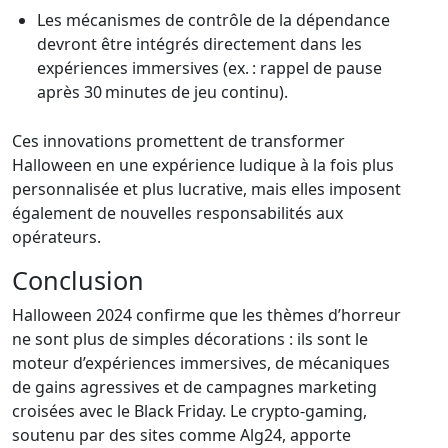
Les mécanismes de contrôle de la dépendance
devront être intégrés directement dans les
expériences immersives (ex. : rappel de pause
après 30 minutes de jeu continu).
Ces innovations promettent de transformer
Halloween en une expérience ludique à la fois plus
personnalisée et plus lucrative, mais elles imposent
également de nouvelles responsabilités aux
opérateurs.
Conclusion
Halloween 2024 confirme que les thèmes d’horreur
ne sont plus de simples décorations : ils sont le
moteur d’expériences immersives, de mécaniques
de gains agressives et de campagnes marketing
croisées avec le Black Friday. Le crypto‑gaming,
soutenu par des sites comme Alg24, apporte