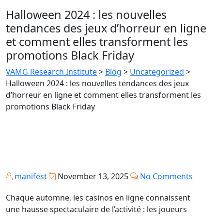
Halloween 2024 : les nouvelles
tendances des jeux d’horreur en ligne
et comment elles transforment les
promotions Black Friday
VAMG Research Institute
>
Blog
>
Uncategorized
>
Halloween 2024 : les nouvelles tendances des jeux
d’horreur en ligne et comment elles transforment les
promotions Black Friday
manifest
November 13, 2025
No Comments
Chaque automne, les casinos en ligne connaissent
une hausse spectaculaire de l’activité : les joueurs