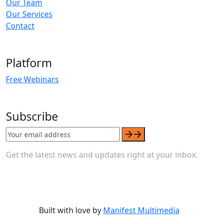
Our Team
Our Services
Contact
Platform
Free Webinars
Subscribe
Get the latest news and updates right at your inbox.
Built with love by
Manifest Multimedia