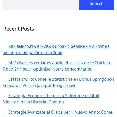
Search
Recent Posts
Как выиграть в живых играх с реальными крупье:
экспертный разбор от «Лев»
Maîtriser les réglages audio et visuels de **Chicken
Road 2** pour optimiser votre concentration
Estate d’Oro: Come le Statistiche e i Bonus Spingono i
Giocatori Verso i Jackpot Progressivi
Strategia Economiche per la Selezione di Titoli
Vincitori nella Libreria iGaming
Strategie Avanzate al Craps per il Nuovo Anno: Come