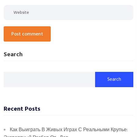
post comment
Search
Search
Recent Posts
Как Выиграть В Живых Играх С Реальными Крупье: