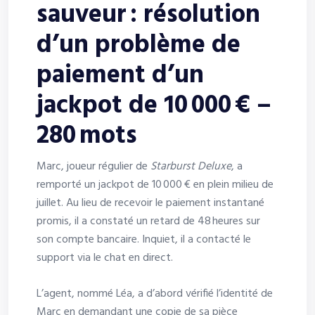
sauveur : résolution
d’un problème de
paiement d’un
jackpot de 10 000 € –
280 mots
Marc, joueur régulier de
Starburst Deluxe
, a
remporté un jackpot de 10 000 € en plein milieu de
juillet. Au lieu de recevoir le paiement instantané
promis, il a constaté un retard de 48 heures sur
son compte bancaire. Inquiet, il a contacté le
support via le chat en direct.
L’agent, nommé Léa, a d’abord vérifié l’identité de
Marc en demandant une copie de sa pièce