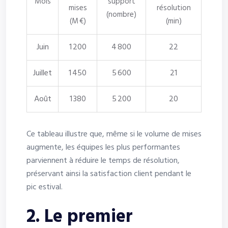
Mois
support
mises
résolution
(nombre)
(M €)
(min)
Juin
1 200
4 800
22
Juillet
1 450
5 600
21
Août
1 380
5 200
20
Ce tableau illustre que, même si le volume de mises
augmente, les équipes les plus performantes
parviennent à réduire le temps de résolution,
préservant ainsi la satisfaction client pendant le
pic estival.
2. Le premier