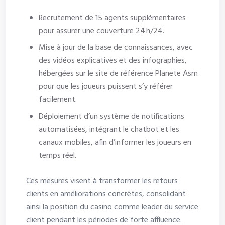
Recrutement de 15 agents supplémentaires
pour assurer une couverture 24 h/24.
Mise à jour de la base de connaissances, avec
des vidéos explicatives et des infographies,
hébergées sur le site de référence Planete Asm
pour que les joueurs puissent s’y référer
facilement.
Déploiement d’un système de notifications
automatisées, intégrant le chatbot et les
canaux mobiles, afin d’informer les joueurs en
temps réel.
Ces mesures visent à transformer les retours
clients en améliorations concrètes, consolidant
ainsi la position du casino comme leader du service
client pendant les périodes de forte affluence.