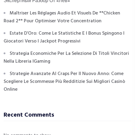
Экспертный Разбор От «Лев»
Maîtriser Les Réglages Audio Et Visuels De **Chicken
Road 2** Pour Optimiser Votre Concentration
Estate D’Oro: Come Le Statistiche E I Bonus Spingono I
Giocatori Verso I Jackpot Progressivi
Strategia Economiche Per La Selezione Di Titoli Vincitori
Nella Libreria IGaming
Strategie Avanzate Al Craps Per Il Nuovo Anno: Come
Scegliere Le Scommesse Più Redditizie Sui Migliori Casinò
Online
Recent Comments