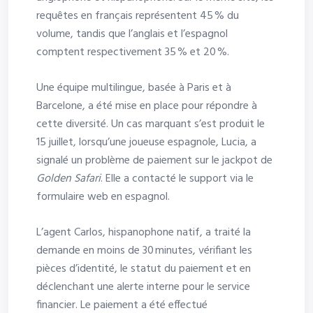
requêtes en français représentent 45 % du
volume, tandis que l’anglais et l’espagnol
comptent respectivement 35 % et 20 %.
Une équipe multilingue, basée à Paris et à
Barcelone, a été mise en place pour répondre à
cette diversité. Un cas marquant s’est produit le
15 juillet, lorsqu’une joueuse espagnole, Lucia, a
signalé un problème de paiement sur le jackpot de
Golden Safari
. Elle a contacté le support via le
formulaire web en espagnol.
L’agent Carlos, hispanophone natif, a traité la
demande en moins de 30 minutes, vérifiant les
pièces d’identité, le statut du paiement et en
déclenchant une alerte interne pour le service
financier. Le paiement a été effectué