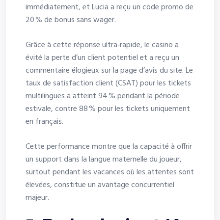
immédiatement, et Lucia a reçu un code promo de
20 % de bonus sans wager.
Grâce à cette réponse ultra‑rapide, le casino a
évité la perte d’un client potentiel et a reçu un
commentaire élogieux sur la page d’avis du site. Le
taux de satisfaction client (CSAT) pour les tickets
multilingues a atteint 94 % pendant la période
estivale, contre 88 % pour les tickets uniquement
en français.
Cette performance montre que la capacité à offrir
un support dans la langue maternelle du joueur,
surtout pendant les vacances où les attentes sont
élevées, constitue un avantage concurrentiel
majeur.