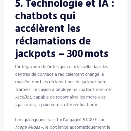
5. Technologie et IA :
chatbots qui
accélèrent les
réclamations de
jackpots – 300 mots
L’intégration de l’intelligence artificielle dans les
centres de contact a radicalement changé la
manière dont les réclamations de jackpot sont
traitées. Le casino a déployé un chatbot nommé
JackBot
, capable de reconnaître les mots‑clés
« jackpot », « paiement » et « vérification ».
Lorsqu’un joueur saisit « J’ai gagné 5 000 € sur
Mega Midas
», le bot lance automatiquement le