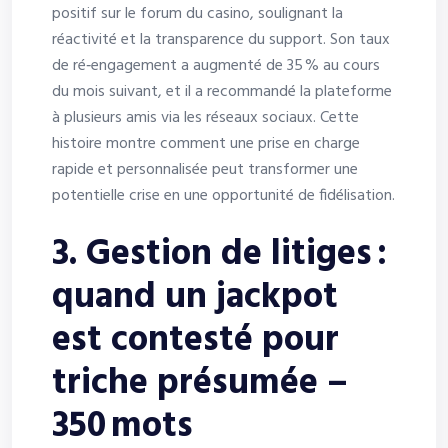
positif sur le forum du casino, soulignant la
réactivité et la transparence du support. Son taux
de ré‑engagement a augmenté de 35 % au cours
du mois suivant, et il a recommandé la plateforme
à plusieurs amis via les réseaux sociaux. Cette
histoire montre comment une prise en charge
rapide et personnalisée peut transformer une
potentielle crise en une opportunité de fidélisation.
3. Gestion de litiges :
quand un jackpot
est contesté pour
triche présumée –
350 mots