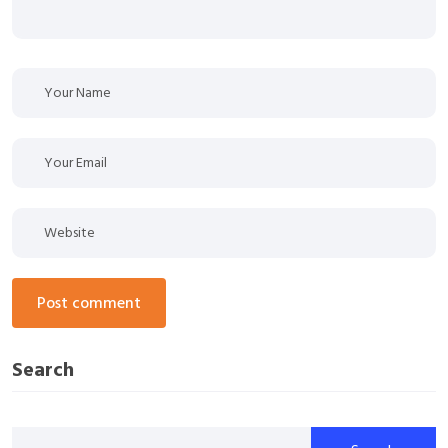
post comment
Search