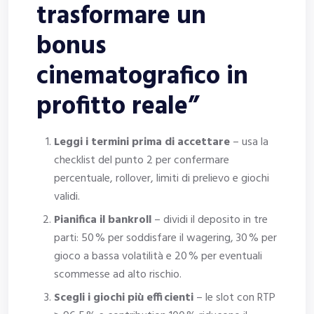
trasformare un
bonus
cinematografico in
profitto reale”
Leggi i termini prima di accettare
– usa la
checklist del punto 2 per confermare
percentuale, rollover, limiti di prelievo e giochi
validi.
Pianifica il bankroll
– dividi il deposito in tre
parti: 50 % per soddisfare il wagering, 30 % per
gioco a bassa volatilità e 20 % per eventuali
scommesse ad alto rischio.
Scegli i giochi più efficienti
– le slot con RTP