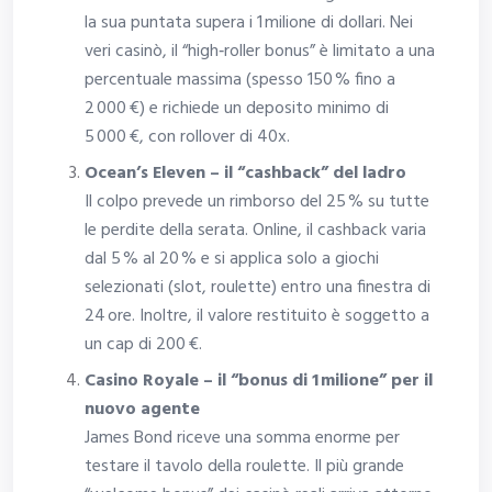
la sua puntata supera i 1 milione di dollari. Nei
veri casinò, il “high‑roller bonus” è limitato a una
percentuale massima (spesso 150 % fino a
2 000 €) e richiede un deposito minimo di
5 000 €, con rollover di 40x.
Ocean’s Eleven – il “cashback” del ladro
Il colpo prevede un rimborso del 25 % su tutte
le perdite della serata. Online, il cashback varia
dal 5 % al 20 % e si applica solo a giochi
selezionati (slot, roulette) entro una finestra di
24 ore. Inoltre, il valore restituito è soggetto a
un cap di 200 €.
Casino Royale – il “bonus di 1 milione” per il
nuovo agente
James Bond riceve una somma enorme per
testare il tavolo della roulette. Il più grande