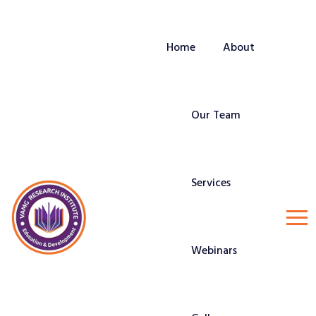
Home
About
Our Team
Services
Webinars