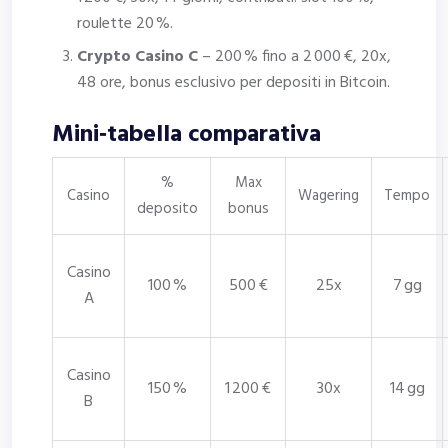
roulette 20 %.
Crypto Casino C
– 200 % fino a 2 000 €, 20x,
48 ore, bonus esclusivo per depositi in Bitcoin.
Mini‑tabella comparativa
%
Max
Casino
Wagering
Tempo
deposito
bonus
Casino
100 %
500 €
25x
7 gg
A
Casino
150 %
1 200 €
30x
14 gg
B