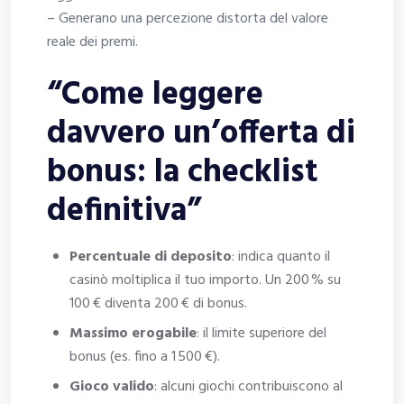
– Generano una percezione distorta del valore
reale dei premi.
“Come leggere
davvero un’offerta di
bonus: la checklist
definitiva”
Percentuale di deposito
: indica quanto il
casinò moltiplica il tuo importo. Un 200 % su
100 € diventa 200 € di bonus.
Massimo erogabile
: il limite superiore del
bonus (es. fino a 1 500 €).
Gioco valido
: alcuni giochi contribuiscono al