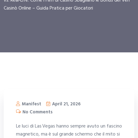
vs. Real‑Life: Come i Film di Casinò Sbagliano le Bonus dei Veri
Casinò Online – Guida Pratica per Giocatori
Manifest
April 21, 2026
No Comments
Le luci di Las Vegas hanno sempre avuto un fascino
magnetico, ma è sul grande schermo che il mito si