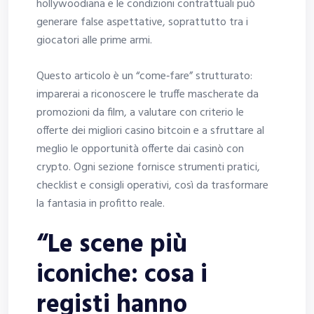
hollywoodiana e le condizioni contrattuali può
generare false aspettative, soprattutto tra i
giocatori alle prime armi.
Questo articolo è un “come‑fare” strutturato:
imparerai a riconoscere le truffe mascherate da
promozioni da film, a valutare con criterio le
offerte dei migliori casino bitcoin e a sfruttare al
meglio le opportunità offerte dai casinò con
crypto. Ogni sezione fornisce strumenti pratici,
checklist e consigli operativi, così da trasformare
la fantasia in profitto reale.
“Le scene più
iconiche: cosa i
registi hanno