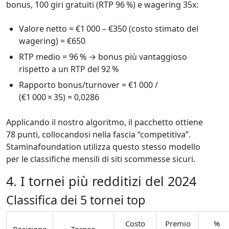
bonus, 100 giri gratuiti (RTP 96 %) e wagering 35x:
Valore netto = €1 000 – €350 (costo stimato del
wagering) = €650
RTP medio = 96 % → bonus più vantaggioso
rispetto a un RTP del 92 %
Rapporto bonus/turnover = €1 000 /
(€1 000 × 35) = 0,0286
Applicando il nostro algoritmo, il pacchetto ottiene
78 punti, collocandosi nella fascia “competitiva”.
Staminafoundation utilizza questo stesso modello
per le classifiche mensili di siti scommesse sicuri.
4. I tornei più redditizi del 2024
Classifica dei 5 tornei top
Costo
Premio
%