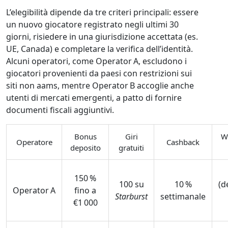
L’elegibilità dipende da tre criteri principali: essere
un nuovo giocatore registrato negli ultimi 30
giorni, risiedere in una giurisdizione accettata (es.
UE, Canada) e completare la verifica dell’identità.
Alcuni operatori, come Operator A, escludono i
giocatori provenienti da paesi con restrizioni sui
siti non aams, mentre Operator B accoglie anche
utenti di mercati emergenti, a patto di fornire
documenti fiscali aggiuntivi.
Bonus
Giri
W
Operatore
Cashback
deposito
gratuiti
150 %
100 su
10 %
(d
Operator A
fino a
Starburst
settimanale
€1 000