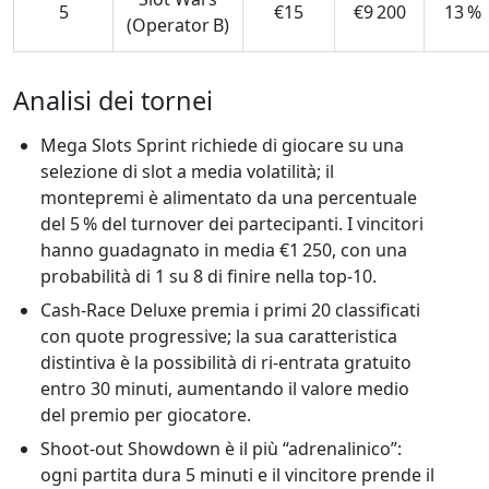
5
€15
€9 200
13 %
(Operator B)
Analisi dei tornei
Mega Slots Sprint richiede di giocare su una
selezione di slot a media volatilità; il
montepremi è alimentato da una percentuale
del 5 % del turnover dei partecipanti. I vincitori
hanno guadagnato in media €1 250, con una
probabilità di 1 su 8 di finire nella top‑10.
Cash‑Race Deluxe premia i primi 20 classificati
con quote progressive; la sua caratteristica
distintiva è la possibilità di ri‑entrata gratuito
entro 30 minuti, aumentando il valore medio
del premio per giocatore.
Shoot‑out Showdown è il più “adrenalinico”:
ogni partita dura 5 minuti e il vincitore prende il