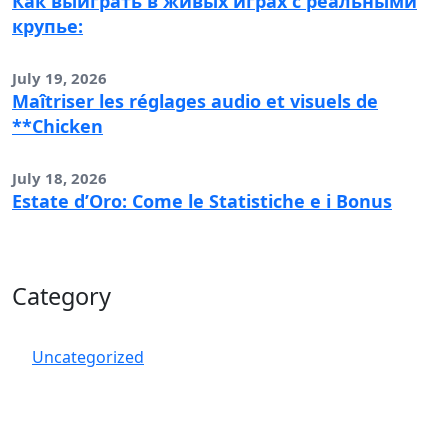
Как выиграть в живых играх с реальными
крупье:
July 19, 2026
Maîtriser les réglages audio et visuels de
**Chicken
July 18, 2026
Estate d’Oro: Come le Statistiche e i Bonus
Category
Uncategorized