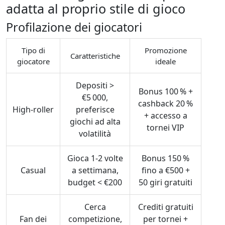
adatta al proprio stile di gioco
Profilazione dei giocatori
Tipo di
Promozione
Caratteristiche
giocatore
ideale
Depositi >
Bonus 100 % +
€5 000,
cashback 20 %
High‑roller
preferisce
+ accesso a
giochi ad alta
tornei VIP
volatilità
Gioca 1‑2 volte
Bonus 150 %
Casual
a settimana,
fino a €500 +
budget < €200
50 giri gratuiti
Cerca
Crediti gratuiti
Fan dei
competizione,
per tornei +