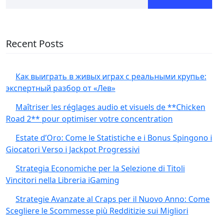
Recent Posts
Как выиграть в живых играх с реальными крупье:
экспертный разбор от «Лев»
Maîtriser les réglages audio et visuels de **Chicken
Road 2** pour optimiser votre concentration
Estate d’Oro: Come le Statistiche e i Bonus Spingono i
Giocatori Verso i Jackpot Progressivi
Strategia Economiche per la Selezione di Titoli
Vincitori nella Libreria iGaming
Strategie Avanzate al Craps per il Nuovo Anno: Come
Scegliere le Scommesse più Redditizie sui Migliori