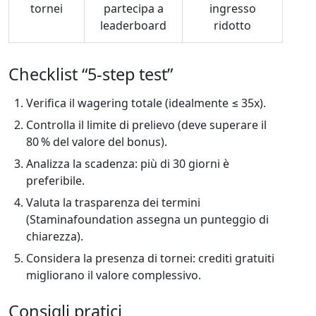
tornei
partecipa a
ingresso
leaderboard
ridotto
Checklist “5‑step test”
Verifica il wagering totale (idealmente ≤ 35x).
Controlla il limite di prelievo (deve superare il
80 % del valore del bonus).
Analizza la scadenza: più di 30 giorni è
preferibile.
Valuta la trasparenza dei termini
(Staminafoundation assegna un punteggio di
chiarezza).
Considera la presenza di tornei: crediti gratuiti
migliorano il valore complessivo.
Consigli pratici