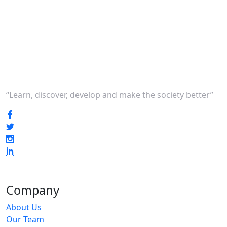
“Learn, discover, develop and make the society better”
Company
About Us
Our Team