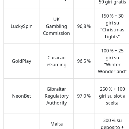
50 giri gratis
150 % + 30
UK
giri su
LuckySpin
Gambling
96,8 %
“Christmas
Commission
Lights”
100 % + 25
Curacao
giri su
GoldPlay
96,5 %
eGaming
“Winter
Wonderland”
Gibraltar
250 % + 100
NeonBet
Regulatory
97,0 %
giri su slot a
Authority
scelta
300 % su
Malta
deposito +