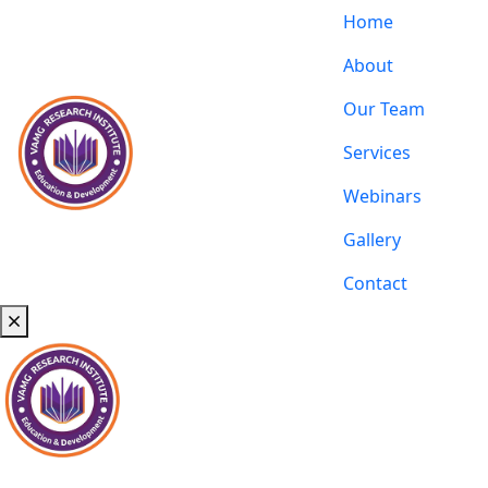
Home
About
Our Team
Services
Webinars
Gallery
Contact