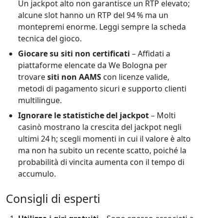
Un jackpot alto non garantisce un RTP elevato;
alcune slot hanno un RTP del 94 % ma un
montepremi enorme. Leggi sempre la scheda
tecnica del gioco.
Giocare su siti non certificati
– Affidati a
piattaforme elencate da We Bologna per
trovare
siti non AAMS
con licenze valide,
metodi di pagamento sicuri e supporto clienti
multilingue.
Ignorare le statistiche del jackpot
– Molti
casinò mostrano la crescita del jackpot negli
ultimi 24 h; scegli momenti in cui il valore è alto
ma non ha subito un recente scatto, poiché la
probabilità di vincita aumenta con il tempo di
accumulo.
Consigli di esperti