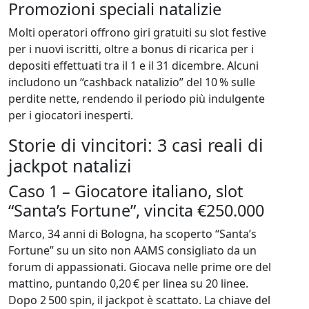
Promozioni speciali natalizie
Molti operatori offrono giri gratuiti su slot festive
per i nuovi iscritti, oltre a bonus di ricarica per i
depositi effettuati tra il 1 e il 31 dicembre. Alcuni
includono un “cashback natalizio” del 10 % sulle
perdite nette, rendendo il periodo più indulgente
per i giocatori inesperti.
Storie di vincitori: 3 casi reali di
jackpot natalizi
Caso 1 – Giocatore italiano, slot
“Santa’s Fortune”, vincita €250.000
Marco, 34 anni di Bologna, ha scoperto “Santa’s
Fortune” su un sito non AAMS consigliato da un
forum di appassionati. Giocava nelle prime ore del
mattino, puntando 0,20 € per linea su 20 linee.
Dopo 2 500 spin, il jackpot è scattato. La chiave del