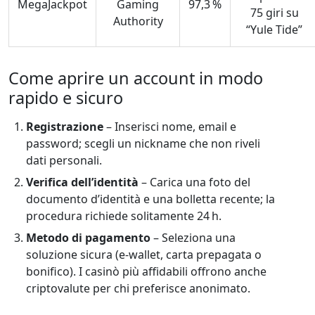
MegaJackpot
Gaming
97,3 %
75 giri su
Authority
“Yule Tide”
Come aprire un account in modo
rapido e sicuro
Registrazione
– Inserisci nome, email e
password; scegli un nickname che non riveli
dati personali.
Verifica dell’identità
– Carica una foto del
documento d’identità e una bolletta recente; la
procedura richiede solitamente 24 h.
Metodo di pagamento
– Seleziona una
soluzione sicura (e‑wallet, carta prepagata o
bonifico). I casinò più affidabili offrono anche
criptovalute per chi preferisce anonimato.