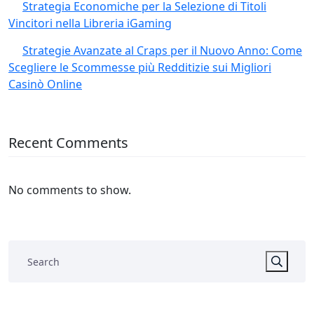
Strategia Economiche per la Selezione di Titoli
Vincitori nella Libreria iGaming
Strategie Avanzate al Craps per il Nuovo Anno: Come
Scegliere le Scommesse più Redditizie sui Migliori
Casinò Online
Recent Comments
No comments to show.