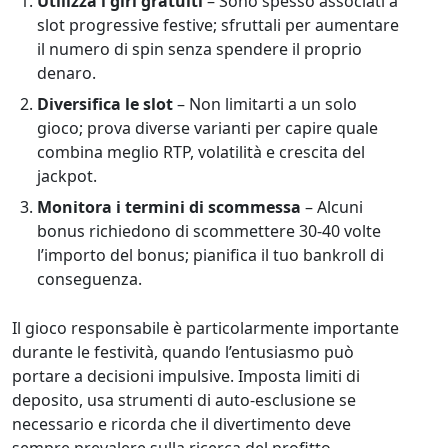
Utilizza i giri gratuiti
– Sono spesso associati a
slot progressive festive; sfruttali per aumentare
il numero di spin senza spendere il proprio
denaro.
Diversifica le slot
– Non limitarti a un solo
gioco; prova diverse varianti per capire quale
combina meglio RTP, volatilità e crescita del
jackpot.
Monitora i termini di scommessa
– Alcuni
bonus richiedono di scommettere 30‑40 volte
l’importo del bonus; pianifica il tuo bankroll di
conseguenza.
Il gioco responsabile è particolarmente importante
durante le festività, quando l’entusiasmo può
portare a decisioni impulsive. Imposta limiti di
deposito, usa strumenti di auto‑esclusione se
necessario e ricorda che il divertimento deve