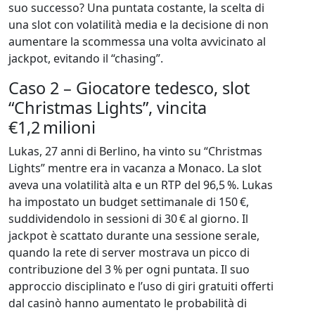
suo successo? Una puntata costante, la scelta di
una slot con volatilità media e la decisione di non
aumentare la scommessa una volta avvicinato al
jackpot, evitando il “chasing”.
Caso 2 – Giocatore tedesco, slot
“Christmas Lights”, vincita
€1,2 milioni
Lukas, 27 anni di Berlino, ha vinto su “Christmas
Lights” mentre era in vacanza a Monaco. La slot
aveva una volatilità alta e un RTP del 96,5 %. Lukas
ha impostato un budget settimanale di 150 €,
suddividendolo in sessioni di 30 € al giorno. Il
jackpot è scattato durante una sessione serale,
quando la rete di server mostrava un picco di
contribuzione del 3 % per ogni puntata. Il suo
approccio disciplinato e l’uso di giri gratuiti offerti
dal casinò hanno aumentato le probabilità di