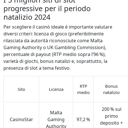
progressive per il periodo
natalizio 2024
Per scegliere il casinò ideale è importante valutare
diversi criteri: licenza di gioco (preferibilmente
rilasciata da autorità riconosciute come Malta
Gaming Authority o UK Gambling Commission),
percentuale di payout (RTP medio sopra l’96 %),
varietà di giochi, bonus natalizi e, soprattutto, la
presenza di slot a tema festivo.
RTP
Bonus
Sito
Licenza
medio
natalizio
200 % sul
Malta
primo
CasinoStar
Gaming
97,2 %
deposito +
Authority