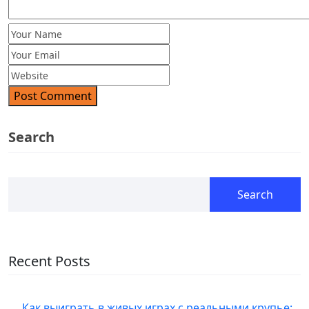
Post Comment
Search
Search
Recent Posts
Как выиграть в живых играх с реальными крупье: