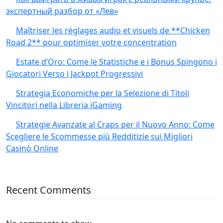
экспертный разбор от «Лев»
Maîtriser les réglages audio et visuels de **Chicken
Road 2** pour optimiser votre concentration
Estate d’Oro: Come le Statistiche e i Bonus Spingono i
Giocatori Verso i Jackpot Progressivi
Strategia Economiche per la Selezione di Titoli
Vincitori nella Libreria iGaming
Strategie Avanzate al Craps per il Nuovo Anno: Come
Scegliere le Scommesse più Redditizie sui Migliori
Casinò Online
Recent Comments