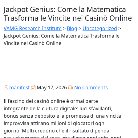
Jackpot Genius: Come la Matematica
Trasforma le Vincite nei Casinò Online
VAMG Research Institute
>
Blog
>
Uncategorized
>
Jackpot Genius: Come la Matematica Trasforma le
Vincite nei Casinò Online
manifest
May 17, 2026
No Comments
Il fascino dei casinò online è ormai parte
integrante della cultura digitale: luci sfavillanti,
bonus senza deposito e la promessa di una vincita
improvvisa attirano milioni di giocatori ogni
giorno. Molti credono che il risultato dipenda