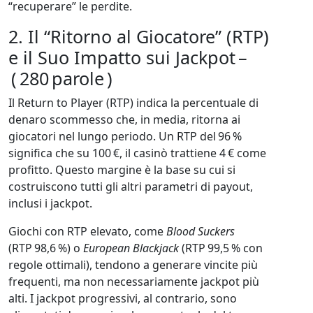
“recuperare” le perdite.
2. Il “Ritorno al Giocatore” (RTP)
e il Suo Impatto sui Jackpot –
( 280 parole )
Il Return to Player (RTP) indica la percentuale di
denaro scommesso che, in media, ritorna ai
giocatori nel lungo periodo. Un RTP del 96 %
significa che su 100 €, il casinò trattiene 4 € come
profitto. Questo margine è la base su cui si
costruiscono tutti gli altri parametri di payout,
inclusi i jackpot.
Giochi con RTP elevato, come
Blood Suckers
(RTP 98,6 %) o
European Blackjack
(RTP 99,5 % con
regole ottimali), tendono a generare vincite più
frequenti, ma non necessariamente jackpot più
alti. I jackpot progressivi, al contrario, sono