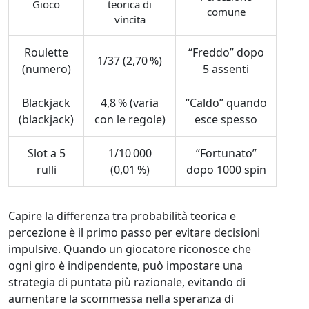
Gioco
teorica di
comune
vincita
Roulette
“Freddo” dopo
1/37 (2,70 %)
(numero)
5 assenti
Blackjack
4,8 % (varia
“Caldo” quando
(blackjack)
con le regole)
esce spesso
Slot a 5
1/10 000
“Fortunato”
rulli
(0,01 %)
dopo 1000 spin
Capire la differenza tra probabilità teorica e
percezione è il primo passo per evitare decisioni
impulsive. Quando un giocatore riconosce che
ogni giro è indipendente, può impostare una
strategia di puntata più razionale, evitando di
aumentare la scommessa nella speranza di