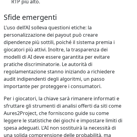
RTP più alto.
Sfide emergenti
L’uso dell’AI solleva questioni etiche: la
personalizzazione dei payout può creare
dipendenze più sottili, poiché il sistema premia i
giocatori più attivi. Inoltre, la trasparenza dei
modelli di AI deve essere garantita per evitare
pratiche discriminatorie. Le autorità di
regolamentazione stanno iniziando a richiedere
audit indipendenti degli algoritmi, un passo
importante per proteggere i consumatori.
Per i giocatori, la chiave sarà rimanere informati e
sfruttare gli strumenti di analisi offerti da siti come
Aures2Project, che forniscono guide su come
leggere le statistiche dei giochi e impostare limiti di
spesa adeguati. L’AI non sostituirà la necessità di
una solida comprensione delle probabilità, ma