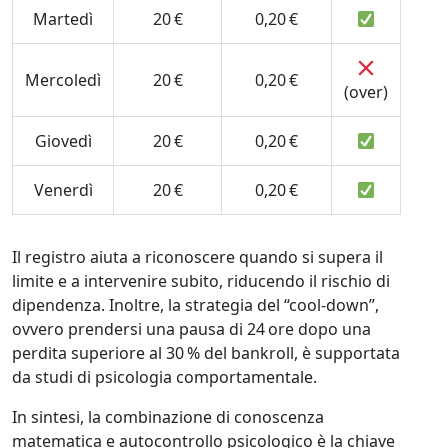
Martedì
20 €
0,20 €
Mercoledì
20 €
0,20 €
(over)
Giovedì
20 €
0,20 €
Venerdì
20 €
0,20 €
Il registro aiuta a riconoscere quando si supera il
limite e a intervenire subito, riducendo il rischio di
dipendenza. Inoltre, la strategia del “cool‑down”,
ovvero prendersi una pausa di 24 ore dopo una
perdita superiore al 30 % del bankroll, è supportata
da studi di psicologia comportamentale.
In sintesi, la combinazione di conoscenza
matematica e autocontrollo psicologico è la chiave