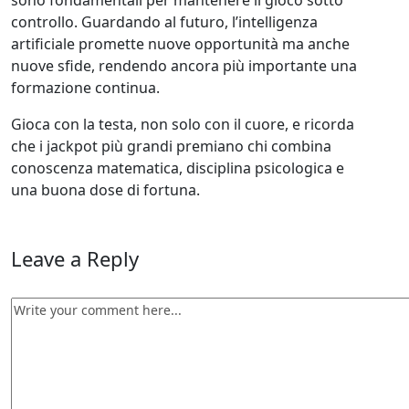
sono fondamentali per mantenere il gioco sotto
controllo. Guardando al futuro, l’intelligenza
artificiale promette nuove opportunità ma anche
nuove sfide, rendendo ancora più importante una
formazione continua.
Gioca con la testa, non solo con il cuore, e ricorda
che i jackpot più grandi premiano chi combina
conoscenza matematica, disciplina psicologica e
una buona dose di fortuna.
Leave a Reply