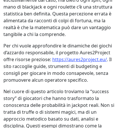
esclusivamente dal caso, ma dietro ogni spin, ogni
mano di blackjack e ogni roulette c’è una struttura
statistica ben definita. Questa percezione errata è
alimentata da racconti di colpi di fortuna, ma la
realtà è che la matematica può dare un vantaggio
tangibile a chi la comprende.
Per chi vuole approfondire le dinamiche dei giochi
d’azzardo responsabile, il progetto Aures2Project
offre risorse preziose:
https://aures2project.eu/
. Il
sito raccoglie guide, strumenti di budgeting e
consigli per giocare in modo consapevole, senza
promuovere alcun operatore specifico.
Nel cuore di questo articolo troviamo la “success
story” di giocatori che hanno trasformato la
conoscenza delle probabilità in jackpot reali. Non si
tratta di truffe o di sistemi magici, ma di un
approccio metodico basato su dati, analisi e
disciplina. Questi esempi dimostrano come la