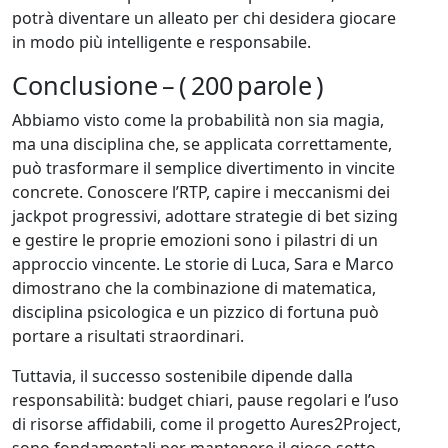
potrà diventare un alleato per chi desidera giocare
in modo più intelligente e responsabile.
Conclusione – ( 200 parole )
Abbiamo visto come la probabilità non sia magia,
ma una disciplina che, se applicata correttamente,
può trasformare il semplice divertimento in vincite
concrete. Conoscere l’RTP, capire i meccanismi dei
jackpot progressivi, adottare strategie di bet sizing
e gestire le proprie emozioni sono i pilastri di un
approccio vincente. Le storie di Luca, Sara e Marco
dimostrano che la combinazione di matematica,
disciplina psicologica e un pizzico di fortuna può
portare a risultati straordinari.
Tuttavia, il successo sostenibile dipende dalla
responsabilità: budget chiari, pause regolari e l’uso
di risorse affidabili, come il progetto Aures2Project,