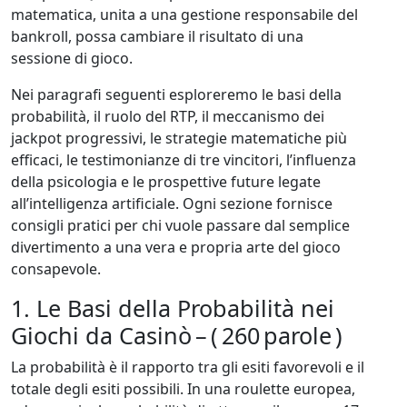
matematica, unita a una gestione responsabile del
bankroll, possa cambiare il risultato di una
sessione di gioco.
Nei paragrafi seguenti esploreremo le basi della
probabilità, il ruolo del RTP, il meccanismo dei
jackpot progressivi, le strategie matematiche più
efficaci, le testimonianze di tre vincitori, l’influenza
della psicologia e le prospettive future legate
all’intelligenza artificiale. Ogni sezione fornisce
consigli pratici per chi vuole passare dal semplice
divertimento a una vera e propria arte del gioco
consapevole.
1. Le Basi della Probabilità nei
Giochi da Casinò – ( 260 parole )
La probabilità è il rapporto tra gli esiti favorevoli e il
totale degli esiti possibili. In una roulette europea,