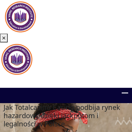
Jak Totalcasino Casino podbija rynek
hazardowy dzięki jackpotom i
legalności w Polsce