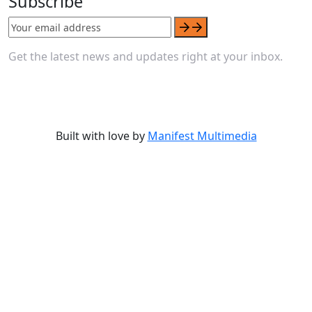
Subscribe
Get the latest news and updates right at your inbox.
Built with love by
Manifest Multimedia