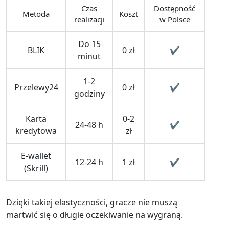
Czas
Dostępność
Metoda
Koszt
realizacji
w Polsce
Do 15
BLIK
0 zł
✔︎
minut
1‑2
Przelewy24
0 zł
✔︎
godziny
Karta
0‑2
24‑48 h
✔︎
kredytowa
zł
E‑wallet
12‑24 h
1 zł
✔︎
(Skrill)
Dzięki takiej elastyczności, gracze nie muszą
martwić się o długie oczekiwanie na wygraną.