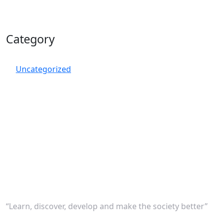
Category
Uncategorized
“Learn, discover, develop and make the society better”