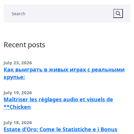
Recent posts
July 23, 2026
Как выиграть в живых играх с реальными
крупье:
July 19, 2026
Maîtriser les réglages audio et visuels de
**Chicken
July 18, 2026
Estate d’Oro: Come le Statistiche e i Bonus