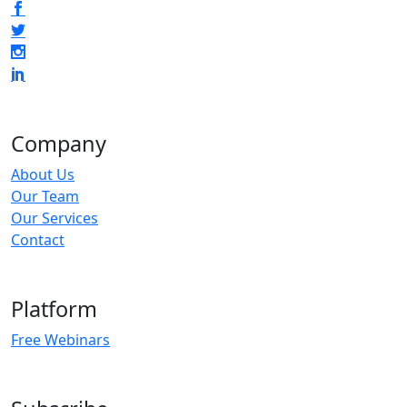
Company
About Us
Our Team
Our Services
Contact
Platform
Free Webinars