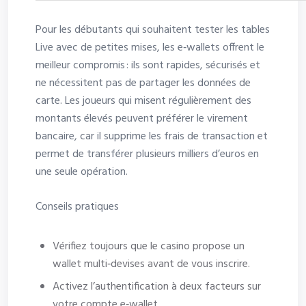
Pour les débutants qui souhaitent tester les tables
Live avec de petites mises, les e‑wallets offrent le
meilleur compromis : ils sont rapides, sécurisés et
ne nécessitent pas de partager les données de
carte. Les joueurs qui misent régulièrement des
montants élevés peuvent préférer le virement
bancaire, car il supprime les frais de transaction et
permet de transférer plusieurs milliers d’euros en
une seule opération.
Conseils pratiques
Vérifiez toujours que le casino propose un
wallet multi‑devises avant de vous inscrire.
Activez l’authentification à deux facteurs sur
votre compte e‑wallet.