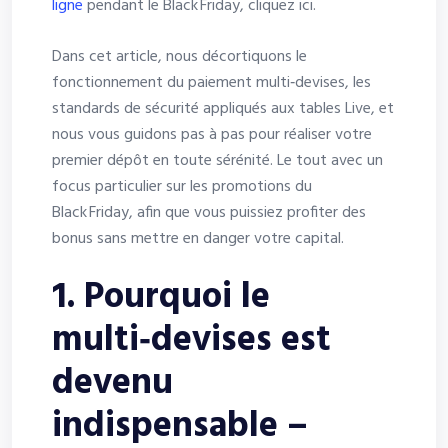
ligne
pendant le Black Friday, cliquez ici.
Dans cet article, nous décortiquons le
fonctionnement du paiement multi‑devises, les
standards de sécurité appliqués aux tables Live, et
nous vous guidons pas à pas pour réaliser votre
premier dépôt en toute sérénité. Le tout avec un
focus particulier sur les promotions du
Black Friday, afin que vous puissiez profiter des
bonus sans mettre en danger votre capital.
1. Pourquoi le
multi‑devises est
devenu
indispensable –