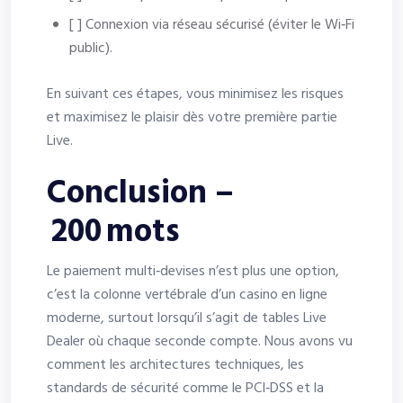
[ ] Connexion via réseau sécurisé (éviter le Wi‑Fi
public).
En suivant ces étapes, vous minimisez les risques
et maximisez le plaisir dès votre première partie
Live.
Conclusion –
200 mots
Le paiement multi‑devises n’est plus une option,
c’est la colonne vertébrale d’un casino en ligne
moderne, surtout lorsqu’il s’agit de tables Live
Dealer où chaque seconde compte. Nous avons vu
comment les architectures techniques, les
standards de sécurité comme le PCI‑DSS et la