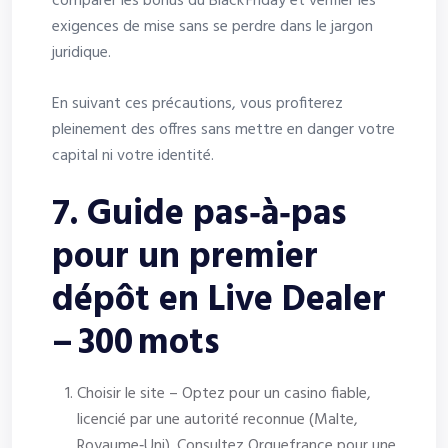
comparer les bonus du Black Friday et vérifier les
exigences de mise sans se perdre dans le jargon
juridique.
En suivant ces précautions, vous profiterez
pleinement des offres sans mettre en danger votre
capital ni votre identité.
7. Guide pas‑à‑pas
pour un premier
dépôt en Live Dealer
– 300 mots
Choisir le site – Optez pour un casino fiable,
licencié par une autorité reconnue (Malte,
Royaume‑Uni). Consultez Orguefrance pour une