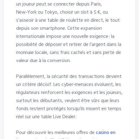
un joueur peut se connecter depuis Paris,
New‑York ou Tokyo, choisir un slot à 5 €, ou
s’asseoir à une table de roulette en direct, le tout
depuis son smartphone. Cette expansion
internationale impose une nouvelle exigence : la
possibilité de déposer et retirer de l’argent dans la
monnaie locale, sans frais cachés et sans perte de
valeur due à la conversion.
Parallèlement, la sécurité des transactions devient
un critère décisif. Les cyber‑menaces évoluent, les
régulateurs renforcent les exigences et les joueurs,
surtout les débutants, veulent être sûrs que leurs
fonds restent protégés lorsqu’ils misent en temps
réel sur une table Live Dealer.
Pour découvrir les meilleures offres de
casino en