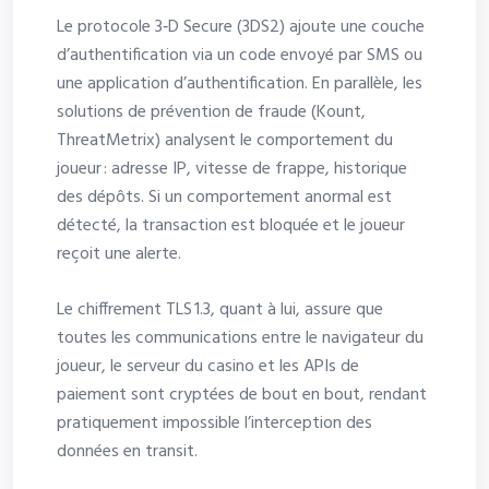
Le protocole 3‑D Secure (3DS2) ajoute une couche
d’authentification via un code envoyé par SMS ou
une application d’authentification. En parallèle, les
solutions de prévention de fraude (Kount,
ThreatMetrix) analysent le comportement du
joueur : adresse IP, vitesse de frappe, historique
des dépôts. Si un comportement anormal est
détecté, la transaction est bloquée et le joueur
reçoit une alerte.
Le chiffrement TLS 1.3, quant à lui, assure que
toutes les communications entre le navigateur du
joueur, le serveur du casino et les APIs de
paiement sont cryptées de bout en bout, rendant
pratiquement impossible l’interception des
données en transit.