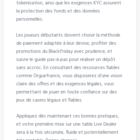
tokenisation, ainsi que les exigences KYC assurent
la protection des fonds et des données
personnelles.
Les joueurs débutants doivent choisir la méthode
de paiement adaptée à leur devise, profiter des
promotions du Black Friday avec prudence, et
suivre le guide pas‑à‑pas pour réaliser un dépôt
sans accroc. En consultant des ressources fiables
comme Orguefrance, vous disposerez d’une vision
claire des offres et des exigences légales, vous
permettant de jouer en toute confiance sur des
jeux de casino légaux et fiables.
Appliquez dès maintenant ces bonnes pratiques,
et votre première mise sur une table Live Dealer
sera à la fois sécurisée, fluide et potentiellement