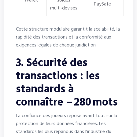
Wallet
soldes
PaySafe
multi‑devises
Cette structure modulaire garantit la scalabilité, la
rapidité des transactions et la conformité aux
exigences légales de chaque juridiction.
3. Sécurité des
transactions : les
standards à
connaître – 280 mots
La confiance des joueurs repose avant tout sur la
protection de leurs données financières. Les
standards les plus répandus dans l’industrie du