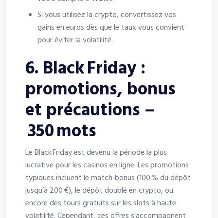
Si vous utilisez la crypto, convertissez vos
gains en euros dès que le taux vous convient
pour éviter la volatilité.
6. Black Friday :
promotions, bonus
et précautions –
350 mots
Le Black Friday est devenu la période la plus
lucrative pour les casinos en ligne. Les promotions
typiques incluent le match‑bonus (100 % du dépôt
jusqu’à 200 €), le dépôt doublé en crypto, ou
encore des tours gratuits sur les slots à haute
volatilité. Cependant, ces offres s’accompagnent