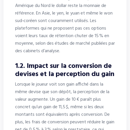
Amérique du Nord le dollar reste la monnaie de
référence. En Asie, le yen, le yuan et même le won
sud‑coréen sont couramment utilisés. Les
plateformes qui ne proposent pas ces options
voient leurs taux de rétention chuter de 15 % en
moyenne, selon des études de marché publiées par
des cabinets d’analyse.
1.2. Impact sur la conversion de
devises et la perception du gain
Lorsque le joueur voit son gain affiché dans la
même devise que son dépôt, la perception de la
valeur augmente. Un gain de 10 € paraît plus
concret qu’un gain de 11,5 $, même si les deux
montants sont équivalents après conversion. De
plus, les frais de conversion peuvent réduire le gain
net de 0,5 % à 3 % selon le prestataire, ce qui