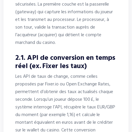
sécurisées. La première couche est la passerelle
(gateway) qui capture les informations du joueur
et les transmet au processeur. Le processeur, à
son tour, valide la transaction auprès de
l’acquéreur (acquirer) qui détient le compte
marchand du casino.
2.1. API de conversion en temps
réel (ex. Fixer les taux)
Les API de taux de change, comme celles
proposées par Fixer.io ou Open Exchange Rates,
permettent d’obtenir des taux actualisés chaque
seconde. Lorsqu’un joueur dépose 100 £, le
système interroge l’API, récupère le taux EUR/GBP
du moment (par exemple 1,16) et calcule le
montant équivalent en euros avant de le créditer
sur le wallet du casino. Cette conversion