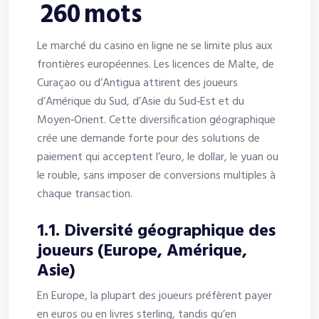
260 mots
Le marché du casino en ligne ne se limite plus aux
frontières européennes. Les licences de Malte, de
Curaçao ou d’Antigua attirent des joueurs
d’Amérique du Sud, d’Asie du Sud‑Est et du
Moyen‑Orient. Cette diversification géographique
crée une demande forte pour des solutions de
paiement qui acceptent l’euro, le dollar, le yuan ou
le rouble, sans imposer de conversions multiples à
chaque transaction.
1.1. Diversité géographique des
joueurs (Europe, Amérique,
Asie)
En Europe, la plupart des joueurs préfèrent payer
en euros ou en livres sterling, tandis qu’en