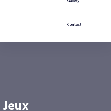
Gallery
Contact
Jeux