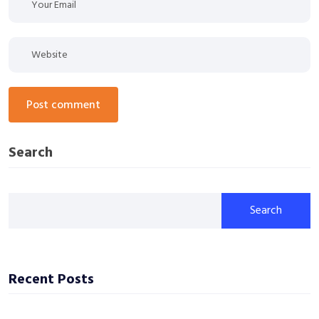
post comment
Search
Search
Recent Posts