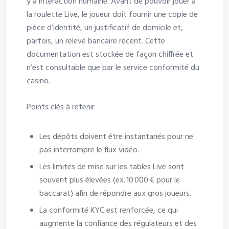
y a interaction humaine. Avant de pouvoir jouer à
la roulette Live, le joueur doit fournir une copie de
pièce d’identité, un justificatif de domicile et,
parfois, un relevé bancaire récent. Cette
documentation est stockée de façon chiffrée et
n’est consultable que par le service conformité du
casino.
Points clés à retenir
Les dépôts doivent être instantanés pour ne
pas interrompre le flux vidéo.
Les limites de mise sur les tables Live sont
souvent plus élevées (ex. 10 000 € pour le
baccarat) afin de répondre aux gros joueurs.
La conformité KYC est renforcée, ce qui
augmente la confiance des régulateurs et des