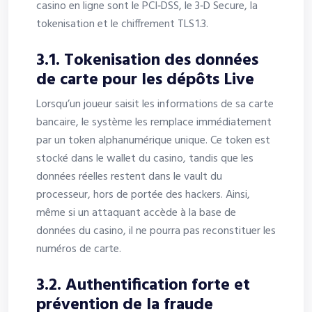
casino en ligne sont le PCI‑DSS, le 3‑D Secure, la
tokenisation et le chiffrement TLS 1.3.
3.1. Tokenisation des données
de carte pour les dépôts Live
Lorsqu’un joueur saisit les informations de sa carte
bancaire, le système les remplace immédiatement
par un token alphanumérique unique. Ce token est
stocké dans le wallet du casino, tandis que les
données réelles restent dans le vault du
processeur, hors de portée des hackers. Ainsi,
même si un attaquant accède à la base de
données du casino, il ne pourra pas reconstituer les
numéros de carte.
3.2. Authentification forte et
prévention de la fraude