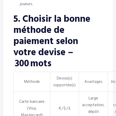
joueurs.
5. Choisir la bonne
méthode de
paiement selon
votre devise –
300 mots
Devise(s)
Méthode
Avantages
In
supportée(s)
Large
Carte bancaire
acceptation,
c
(Visa,
€ / $ / £
dépôt
Mastercard)