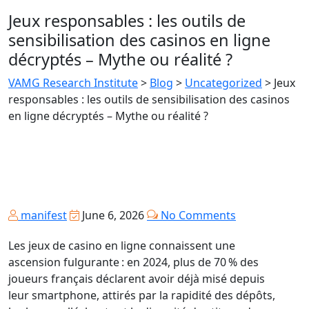
Jeux responsables : les outils de
sensibilisation des casinos en ligne
décryptés – Mythe ou réalité ?
VAMG Research Institute
>
Blog
>
Uncategorized
>
Jeux
responsables : les outils de sensibilisation des casinos
en ligne décryptés – Mythe ou réalité ?
manifest
June 6, 2026
No Comments
Les jeux de casino en ligne connaissent une
ascension fulgurante : en 2024, plus de 70 % des
joueurs français déclarent avoir déjà misé depuis
leur smartphone, attirés par la rapidité des dépôts,