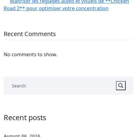
Maîtriser les réglages audio et visuels de **Chicken
Road 2** pour optimiser votre concentration
Recent Comments
No comments to show.
Recent posts
August 06, 2026