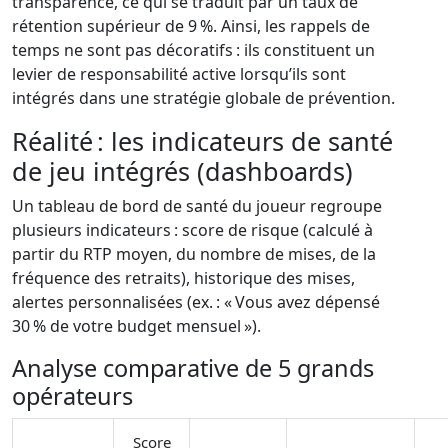
transparence, ce qui se traduit par un taux de
rétention supérieur de 9 %. Ainsi, les rappels de
temps ne sont pas décoratifs : ils constituent un
levier de responsabilité active lorsqu’ils sont
intégrés dans une stratégie globale de prévention.
Réalité : les indicateurs de santé
de jeu intégrés (dashboards)
Un tableau de bord de santé du joueur regroupe
plusieurs indicateurs : score de risque (calculé à
partir du RTP moyen, du nombre de mises, de la
fréquence des retraits), historique des mises,
alertes personnalisées (ex. : « Vous avez dépensé
30 % de votre budget mensuel »).
Analyse comparative de 5 grands
opérateurs
Score