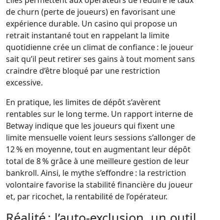
Elles permettent aux opérateurs de réduire le taux
de churn (perte de joueurs) en favorisant une
expérience durable. Un casino qui propose un
retrait instantané tout en rappelant la limite
quotidienne crée un climat de confiance : le joueur
sait qu’il peut retirer ses gains à tout moment sans
craindre d’être bloqué par une restriction
excessive.
En pratique, les limites de dépôt s’avèrent
rentables sur le long terme. Un rapport interne de
Betway indique que les joueurs qui fixent une
limite mensuelle voient leurs sessions s’allonger de
12 % en moyenne, tout en augmentant leur dépôt
total de 8 % grâce à une meilleure gestion de leur
bankroll. Ainsi, le mythe s’effondre : la restriction
volontaire favorise la stabilité financière du joueur
et, par ricochet, la rentabilité de l’opérateur.
Réalité : l’auto‑exclusion, un outil