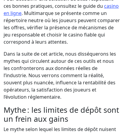
ces bonnes pratiques, consultez le guide du
casino
en ligne
. Multimarque se présente comme un
répertoire neutre où les joueurs peuvent comparer
les offres, vérifier la présence de mécanismes de
jeu responsable et choisir le casino fiable qui
correspond à leurs attentes.
Dans la suite de cet article, nous disséquerons les
mythes qui circulent autour de ces outils et nous
les confronterons aux données réelles de
l’industrie. Nous verrons comment la réalité,
souvent plus nuancée, influence la rentabilité des
opérateurs, la satisfaction des joueurs et
l’évolution réglementaire.
Mythe : les limites de dépôt sont
un frein aux gains
Le mythe selon lequel les limites de dépôt nuisent