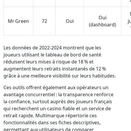
Oui
Mr Green
72
Oui
j
(dashboard)
Les données de 2022‑2024 montrent que les
joueurs utilisant le tableau de bord de santé
réduisent leurs mises à risque de 18 % et
augmentent leurs retraits instantanés de 12 %
grâce à une meilleure visibilité sur leurs habitudes.
Ces outils offrent également aux opérateurs un
avantage concurrentiel : la transparence renforce
la confiance, surtout auprès des joueurs français
qui recherchent un casino fiable et un service de
retrait rapide. Multimarque répertorie ces
fonctionnalités dans ses fiches descriptives,
permettant aux utilisateurs de comparer