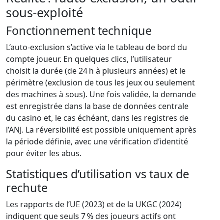
sous‑exploité
Fonctionnement technique
L’auto‑exclusion s’active via le tableau de bord du
compte joueur. En quelques clics, l’utilisateur
choisit la durée (de 24 h à plusieurs années) et le
périmètre (exclusion de tous les jeux ou seulement
des machines à sous). Une fois validée, la demande
est enregistrée dans la base de données centrale
du casino et, le cas échéant, dans les registres de
l’ANJ. La réversibilité est possible uniquement après
la période définie, avec une vérification d’identité
pour éviter les abus.
Statistiques d’utilisation vs taux de
rechute
Les rapports de l’UE (2023) et de la UKGC (2024)
indiquent que seuls 7 % des joueurs actifs ont