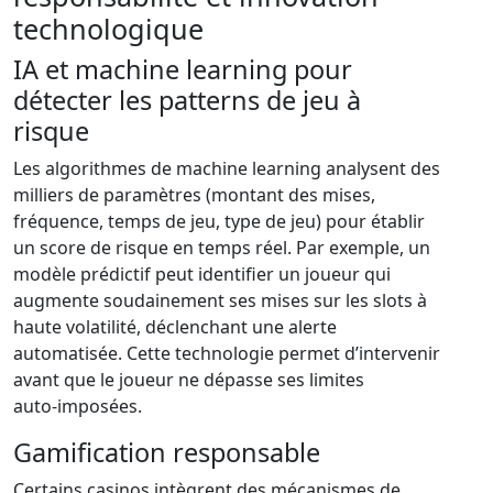
technologique
IA et machine learning pour
détecter les patterns de jeu à
risque
Les algorithmes de machine learning analysent des
milliers de paramètres (montant des mises,
fréquence, temps de jeu, type de jeu) pour établir
un score de risque en temps réel. Par exemple, un
modèle prédictif peut identifier un joueur qui
augmente soudainement ses mises sur les slots à
haute volatilité, déclenchant une alerte
automatisée. Cette technologie permet d’intervenir
avant que le joueur ne dépasse ses limites
auto‑imposées.
Gamification responsable
Certains casinos intègrent des mécanismes de