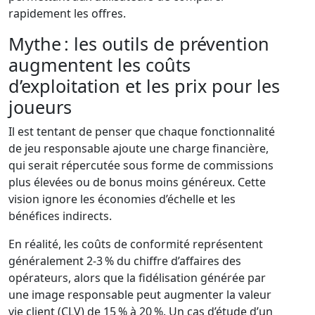
rapidement les offres.
Mythe : les outils de prévention
augmentent les coûts
d’exploitation et les prix pour les
joueurs
Il est tentant de penser que chaque fonctionnalité
de jeu responsable ajoute une charge financière,
qui serait répercutée sous forme de commissions
plus élevées ou de bonus moins généreux. Cette
vision ignore les économies d’échelle et les
bénéfices indirects.
En réalité, les coûts de conformité représentent
généralement 2‑3 % du chiffre d’affaires des
opérateurs, alors que la fidélisation générée par
une image responsable peut augmenter la valeur
vie client (CLV) de 15 % à 20 %. Un cas d’étude d’un