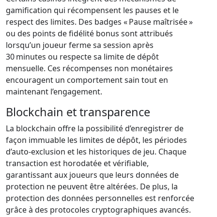
gamification qui récompensent les pauses et le
respect des limites. Des badges « Pause maîtrisée »
ou des points de fidélité bonus sont attribués
lorsqu’un joueur ferme sa session après
30 minutes ou respecte sa limite de dépôt
mensuelle. Ces récompenses non monétaires
encouragent un comportement sain tout en
maintenant l’engagement.
Blockchain et transparence
La blockchain offre la possibilité d’enregistrer de
façon immuable les limites de dépôt, les périodes
d’auto‑exclusion et les historiques de jeu. Chaque
transaction est horodatée et vérifiable,
garantissant aux joueurs que leurs données de
protection ne peuvent être altérées. De plus, la
protection des données personnelles est renforcée
grâce à des protocoles cryptographiques avancés.