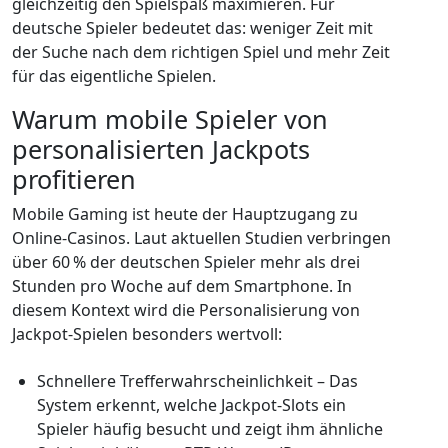
gleichzeitig den Spielspaß maximieren. Für
deutsche Spieler bedeutet das: weniger Zeit mit
der Suche nach dem richtigen Spiel und mehr Zeit
für das eigentliche Spielen.
Warum mobile Spieler von
personalisierten Jackpots
profitieren
Mobile Gaming ist heute der Hauptzugang zu
Online‑Casinos. Laut aktuellen Studien verbringen
über 60 % der deutschen Spieler mehr als drei
Stunden pro Woche auf dem Smartphone. In
diesem Kontext wird die Personalisierung von
Jackpot‑Spielen besonders wertvoll:
Schnellere Trefferwahrscheinlichkeit – Das
System erkennt, welche Jackpot‑Slots ein
Spieler häufig besucht und zeigt ihm ähnliche