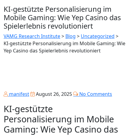
KI‑gestützte Personalisierung im
Mobile Gaming: Wie Yep Casino das
Spielerlebnis revolutioniert
VAMG Research Institute
>
Blog
>
Uncategorized
>
KI‑gestützte Personalisierung im Mobile Gaming: Wie
Yep Casino das Spielerlebnis revolutioniert
manifest
August 26, 2025
No Comments
KI‑gestützte
Personalisierung im Mobile
Gaming: Wie Yep Casino das