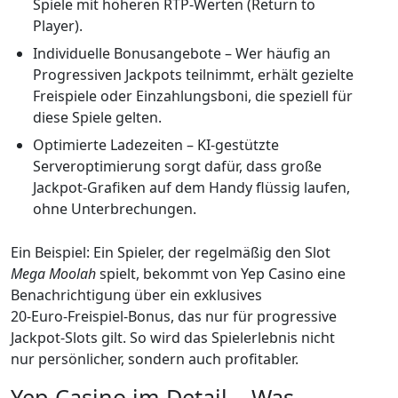
Spiele mit höheren RTP‑Werten (Return to
Player).
Individuelle Bonusangebote – Wer häufig an
Progressiven Jackpots teilnimmt, erhält gezielte
Freispiele oder Einzahlungsboni, die speziell für
diese Spiele gelten.
Optimierte Ladezeiten – KI‑gestützte
Serveroptimierung sorgt dafür, dass große
Jackpot‑Grafiken auf dem Handy flüssig laufen,
ohne Unterbrechungen.
Ein Beispiel: Ein Spieler, der regelmäßig den Slot
Mega Moolah
spielt, bekommt von Yep Casino eine
Benachrichtigung über ein exklusives
20‑Euro‑Freispiel‑Bonus, das nur für progressive
Jackpot‑Slots gilt. So wird das Spielerlebnis nicht
nur persönlicher, sondern auch profitabler.
Yep Casino im Detail – Was