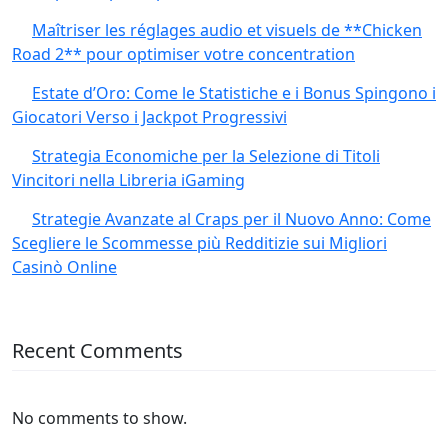
Maîtriser les réglages audio et visuels de **Chicken
Road 2** pour optimiser votre concentration
Estate d’Oro: Come le Statistiche e i Bonus Spingono i
Giocatori Verso i Jackpot Progressivi
Strategia Economiche per la Selezione di Titoli
Vincitori nella Libreria iGaming
Strategie Avanzate al Craps per il Nuovo Anno: Come
Scegliere le Scommesse più Redditizie sui Migliori
Casinò Online
Recent Comments
No comments to show.