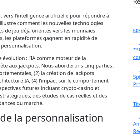
Re
vers l’intelligence artificielle pour répondre à
 illustre comment les nouvelles technologies
кр
s de jeu déjà orientés vers les monnaies
s, les plateformes gagnent en rapidité de
e personnalisation.
**
co
te évolution : l’IA comme moteur de la
rète aux jackpots. Nous aborderons cinq parties :
ortementales, (2) la création de jackpots
Sp
rchitecture IA, (4) l’impact sur le comportement
Pr
rspectives futures incluant crypto‑casino et
 stratégiques, des études de cas réelles et des
ndances du marché.
Tit
de la personnalisation
An
Red