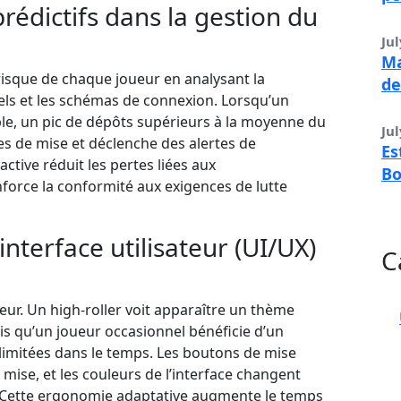
rédictifs dans la gestion du
Jul
Ma
 risque de chaque joueur en analysant la
de
els et les schémas de connexion. Lorsqu’un
e, un pic de dépôts supérieurs à la moyenne du
Jul
tes de mise et déclenche des alertes de
Es
ctive réduit les pertes liées aux
B
force la conformité aux exigences de lutte
interface utilisateur (UI/UX)
C
ueur. Un high‑roller voit apparaître un thème
 qu’un joueur occasionnel bénéficie d’un
 limitées dans le temps. Les boutons de mise
mise, et les couleurs de l’interface changent
. Cette ergonomie adaptative augmente le temps