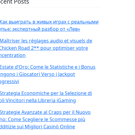
cent Posts
Как выиграть в живых играх с реальными
упье: экспертный разбор от «Лев»
Maîtriser les réglages audio et visuels de
Chicken Road 2** pour optimiser votre
ncentration
Estate d’Oro: Come le Statistiche e i Bonus
ingono i Giocatori Verso i Jackpot
ogressivi
Strategia Economiche per la Selezione di
oli Vincitori nella Libreria iGaming
Strategie Avanzate al Craps per il Nuovo
no: Come Scegliere le Scommesse più
ditizie sui Migliori Casinò Online