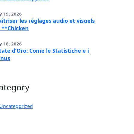
y 19, 2026
îtriser les réglages audio et visuels
 **Chicken
y 18, 2026
tate d’Oro: Come le Statistiche e i
onus
ategory
Uncategorized