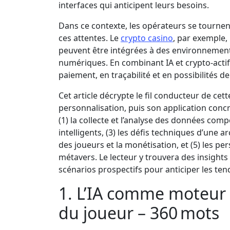
interfaces qui anticipent leurs besoins.
Dans ce contexte, les opérateurs se tournent 
ces attentes. Le
crypto casino
, par exemple,
peuvent être intégrées à des environnement
numériques. En combinant IA et crypto‑actif
paiement, en traçabilité et en possibilités d
Cet article décrypte le fil conducteur de cet
personnalisation, puis son application conc
(1) la collecte et l’analyse des données comp
intelligents, (3) les défis techniques d’une a
des joueurs et la monétisation, et (5) les pe
métavers. Le lecteur y trouvera des insights
scénarios prospectifs pour anticiper les te
1. L’IA comme moteur 
du joueur – 360 mots