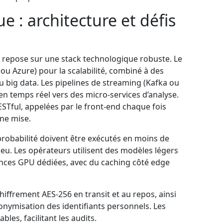
e : architecture et défis
 repose sur une stack technologique robuste. Le
ou Azure) pour la scalabilité, combiné à des
 big data. Les pipelines de streaming (Kafka ou
en temps réel vers des micro‑services d’analyse.
STful, appelées par le front‑end chaque fois
ne mise.
e probabilité doivent être exécutés en moins de
jeu. Les opérateurs utilisent des modèles légers
nces GPU dédiées, avec du caching côté edge
hiffrement AES‑256 en transit et au repos, ainsi
nymisation des identifiants personnels. Les
les, facilitant les audits.