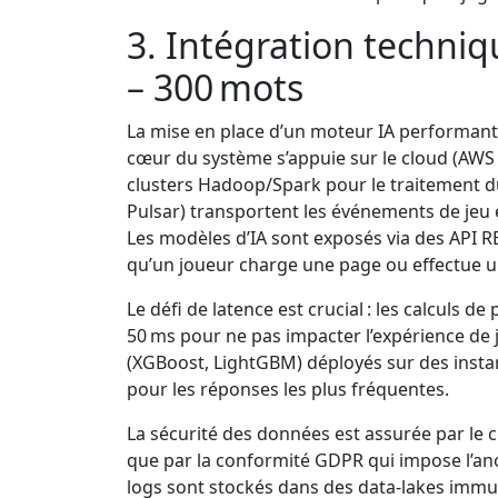
3. Intégration techniqu
– 300 mots
La mise en place d’un moteur IA performant
cœur du système s’appuie sur le cloud (AWS 
clusters Hadoop/Spark pour le traitement du
Pulsar) transportent les événements de jeu 
Les modèles d’IA sont exposés via des API RE
qu’un joueur charge une page ou effectue u
Le défi de latence est crucial : les calculs d
50 ms pour ne pas impacter l’expérience de 
(XGBoost, LightGBM) déployés sur des insta
pour les réponses les plus fréquentes.
La sécurité des données est assurée par le c
que par la conformité GDPR qui impose l’ano
logs sont stockés dans des data‑lakes immuab