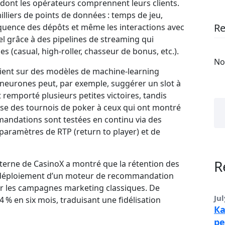
on dont les opérateurs comprennent leurs clients.
illiers de points de données : temps de jeu,
R
équence des dépôts et même les interactions avec
éel grâce à des pipelines de streaming qui
 (casual, high‑roller, chasseur de bonus, etc.).
No
ent sur des modèles de machine‑learning
 neurones peut, par exemple, suggérer un slot à
 remporté plusieurs petites victoires, tandis
ose des tournois de poker à ceux qui ont montré
mmandations sont testées en continu via des
 paramètres de RTP (return to player) et de
R
nterne de CasinoX a montré que la rétention des
le déploiement d’un moteur de recommandation
r les campagnes marketing classiques. De
Jul
4 % en six mois, traduisant une fidélisation
Ка
ре