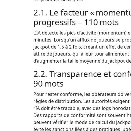
2.1. Le facteur « moment
progressifs – 110 mots
L’IA détecte les pics d’activité (momentum) e
minutes. Lorsqu’un afflux de joueurs se prod
jackpot de 1,5 à 2 fois, créant un effet de cer
attire de joueurs, qui à leur tour alimenten
d’augmenter la taille moyenne du jackpot d
2.2. Transparence et con
90 mots
Pour rester conforme, les opérateurs doivent
règles de distribution. Les autorités exigen
l’IA doit être traçable, avec des logs horoda
Des rapports de conformité sont souvent héb
peuvent vérifier le mode de calcul du jackpo
évite les sanctions liées à des pratiques ju