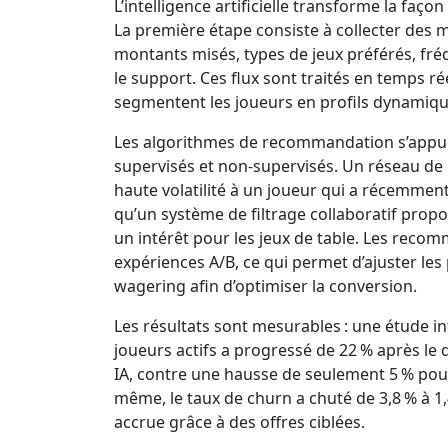
L’intelligence artificielle transforme la faç
La première étape consiste à collecter des m
montants misés, types de jeux préférés, fr
le support. Ces flux sont traités en temps r
segmentent les joueurs en profils dynamiques
Les algorithmes de recommandation s’appui
supervisés et non‑supervisés. Un réseau de
haute volatilité à un joueur qui a récemment
qu’un système de filtrage collaboratif prop
un intérêt pour les jeux de table. Les reco
expériences A/B, ce qui permet d’ajuster les
wagering afin d’optimiser la conversion.
Les résultats sont mesurables : une étude i
joueurs actifs a progressé de 22 % après 
IA, contre une hausse de seulement 5 % pou
même, le taux de churn a chuté de 3,8 % à 1,
accrue grâce à des offres ciblées.