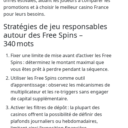
offres estivales, aidant les joueurs à comparer les
promotions et à choisir le meilleur casino France
pour leurs besoins.
Stratégies de jeu responsables
autour des Free Spins –
340 mots
Fixer une limite de mise avant d’activer les Free
Spins : déterminez le montant maximal que
vous êtes prêt à perdre pendant la séquence.
Utiliser les Free Spins comme outil
d’apprentissage : observez les mécanismes de
multiplicateur et les re‑triggers sans engager
de capital supplémentaire.
Activer les filtres de dépôt : la plupart des
casinos offrent la possibilité de définir des
plafonds journaliers ou hebdomadaires,