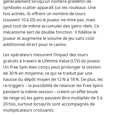
généralement lorsqu’un nombre prédéfini de
symboles scatter apparaît sur les rouleaux. Une
fois activés, ils offrent un nombre de tours
(souvent 10 à 20) où le joueur ne mise pas, mais
peut tout de même accumuler des gains réels. Ce
mécanisme sert de double fonction : il fidélise le
joueur et augmente le volume de jeu sans coût
additionnel direct pour le casino.
Les opérateurs mesurent l’impact des tours
gratuits à travers le Lifetime Value (LTV) du joueur.
Un Free Spin bien conçu peut prolonger la session
de 30 % en moyenne, ce qui se traduit par une
hausse du dépôt moyen de 12 % à 18 %. De plus, les
re‑triggers – la possibilité de relancer les Free Spins
pendant la même session – créent un effet boule
de neige où les gains peuvent être multipliés de 5 à
20 fois, surtout lorsqu’ils sont accompagnés de
multiplicateurs croissants.