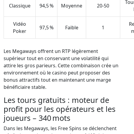
Tou
Classique
94,5 %
Moyenne
20‑50
Vidéo
Re
97,5 %
Faible
1
Poker
m
Les Megaways offrent un RTP légèrement
supérieur tout en conservant une volatilité qui
attire les gros parieurs. Cette combinaison crée un
environnement où le casino peut proposer des
bonus attractifs tout en maintenant une marge
bénéficiaire stable.
Les tours gratuits : moteur de
profit pour les opérateurs et les
joueurs – 340 mots
Dans les Megaways, les Free Spins se déclenchent