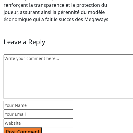
renforçant la transparence et la protection du
joueur, assurant ainsi la pérennité du modèle
économique qui a fait le succès des Megaways.
Leave a Reply
Post Comment