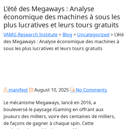
L’été des Megaways : Analyse
économique des machines à sous les
plus lucratives et leurs tours gratuits
VAMG Research Institute
>
Blog
>
Uncategorized
>
L’été
des Megaways : Analyse économique des machines à
sous les plus lucratives et leurs tours gratuits
manifest
August 10, 2025
No Comments
Le mécanisme Megaways, lancé en 2016, a
bouleversé le paysage iGaming en offrant aux
joueurs des milliers, voire des centaines de milliers,
de façons de gagner à chaque spin. Cette