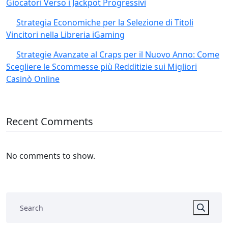
Giocatori Verso i Jackpot Progressivi
Strategia Economiche per la Selezione di Titoli
Vincitori nella Libreria iGaming
Strategie Avanzate al Craps per il Nuovo Anno: Come
Scegliere le Scommesse più Redditizie sui Migliori
Casinò Online
Recent Comments
No comments to show.