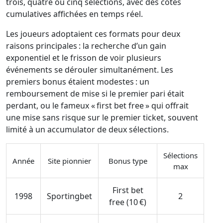
trois, quatre ou cinq sélections, avec des cotes
cumulatives affichées en temps réel.
Les joueurs adoptaient ces formats pour deux
raisons principales : la recherche d’un gain
exponentiel et le frisson de voir plusieurs
événements se dérouler simultanément. Les
premiers bonus étaient modestes : un
remboursement de mise si le premier pari était
perdant, ou le fameux « first bet free » qui offrait
une mise sans risque sur le premier ticket, souvent
limité à un accumulator de deux sélections.
Sélections
Année
Site pionnier
Bonus type
max
First bet
1998
Sportingbet
2
free (10 €)