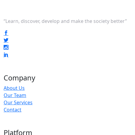
“Learn, discover, develop and make the society better”
Company
About Us
Our Team
Our Services
Contact
Platform