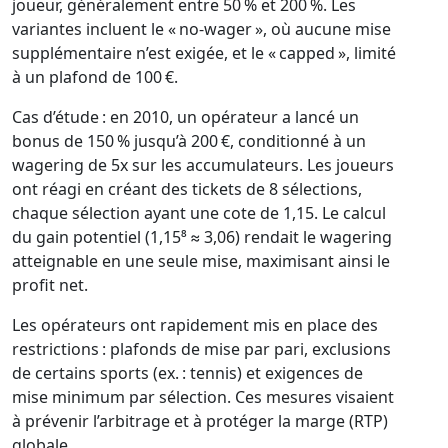
joueur, généralement entre 50 % et 200 %. Les
variantes incluent le « no‑wager », où aucune mise
supplémentaire n’est exigée, et le « capped », limité
à un plafond de 100 €.
Cas d’étude : en 2010, un opérateur a lancé un
bonus de 150 % jusqu’à 200 €, conditionné à un
wagering de 5x sur les accumulateurs. Les joueurs
ont réagi en créant des tickets de 8 sélections,
chaque sélection ayant une cote de 1,15. Le calcul
du gain potentiel (1,15⁸ ≈ 3,06) rendait le wagering
atteignable en une seule mise, maximisant ainsi le
profit net.
Les opérateurs ont rapidement mis en place des
restrictions : plafonds de mise par pari, exclusions
de certains sports (ex. : tennis) et exigences de
mise minimum par sélection. Ces mesures visaient
à prévenir l’arbitrage et à protéger la marge (RTP)
globale.