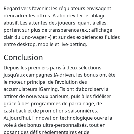
Regard vers l’avenir : les régulateurs envisagent
d’encadrer les offres IA afin d’éviter le ciblage
abusif. Les attentes des joueurs, quant à elles,
portent sur plus de transparence (ex. : affichage
clair du « no‑wager ») et sur des expériences fluides
entre desktop, mobile et live‑betting.
Conclusion
Depuis les premiers paris à deux sélections
jusqu’aux campagnes IA‑driven, les bonus ont été
le moteur principal de l’évolution des
accumulateurs iGaming. Ils ont d’abord servi à
attirer de nouveaux parieurs, puis à les fidéliser
grâce à des programmes de parrainage, de
cash‑back et de promotions saisonnières.
Aujourd’hui, l’innovation technologique ouvre la
voie à des bonus ultra‑personnalisés, tout en
posant des défis réglementaires et de