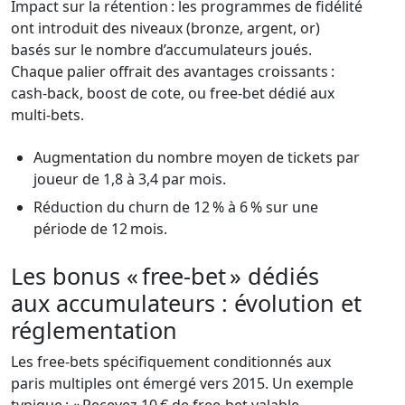
Impact sur la rétention : les programmes de fidélité
ont introduit des niveaux (bronze, argent, or)
basés sur le nombre d’accumulateurs joués.
Chaque palier offrait des avantages croissants :
cash‑back, boost de cote, ou free‑bet dédié aux
multi‑bets.
Augmentation du nombre moyen de tickets par
joueur de 1,8 à 3,4 par mois.
Réduction du churn de 12 % à 6 % sur une
période de 12 mois.
Les bonus « free‑bet » dédiés
aux accumulateurs : évolution et
réglementation
Les free‑bets spécifiquement conditionnés aux
paris multiples ont émergé vers 2015. Un exemple