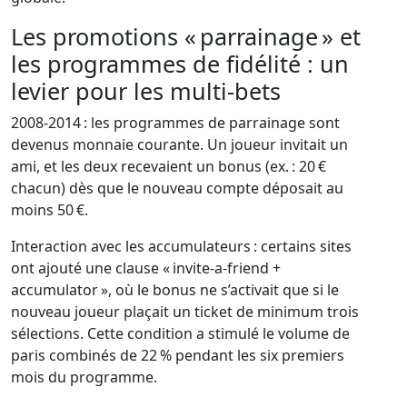
Les promotions « parrainage » et
les programmes de fidélité : un
levier pour les multi‑bets
2008‑2014 : les programmes de parrainage sont
devenus monnaie courante. Un joueur invitait un
ami, et les deux recevaient un bonus (ex. : 20 €
chacun) dès que le nouveau compte déposait au
moins 50 €.
Interaction avec les accumulateurs : certains sites
ont ajouté une clause « invite‑a‑friend +
accumulator », où le bonus ne s’activait que si le
nouveau joueur plaçait un ticket de minimum trois
sélections. Cette condition a stimulé le volume de
paris combinés de 22 % pendant les six premiers
mois du programme.