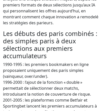
premiers formats de deux sélections jusqu’aux IA
qui personnalisent les offres aujourd’hui, en
montrant comment chaque innovation a remodelé
les stratégies des parieurs.
Les débuts des paris combinés :
des simples paris à deux
sélections aux premiers
accumulateurs
1990‑1995 : les premiers bookmakers en ligne
proposaient uniquement des paris simples
(vainqueur, over/under).
1996‑2000 : l’ajout de la fonction « double »
permettait de sélectionner deux matchs,
introduisant la notion de couverture de risque.
2001‑2005 : les plateformes comme Betfair et
Sportingbet lancent les premiers accumulateurs à