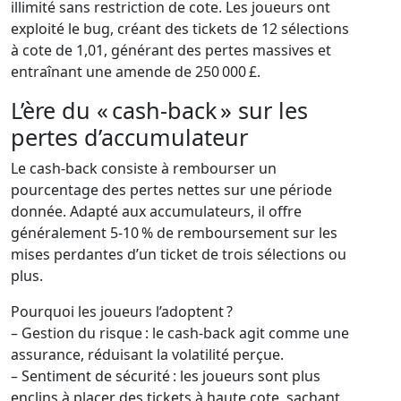
illimité sans restriction de cote. Les joueurs ont
exploité le bug, créant des tickets de 12 sélections
à cote de 1,01, générant des pertes massives et
entraînant une amende de 250 000 £.
L’ère du « cash‑back » sur les
pertes d’accumulateur
Le cash‑back consiste à rembourser un
pourcentage des pertes nettes sur une période
donnée. Adapté aux accumulateurs, il offre
généralement 5‑10 % de remboursement sur les
mises perdantes d’un ticket de trois sélections ou
plus.
Pourquoi les joueurs l’adoptent ?
– Gestion du risque : le cash‑back agit comme une
assurance, réduisant la volatilité perçue.
– Sentiment de sécurité : les joueurs sont plus
enclins à placer des tickets à haute cote, sachant