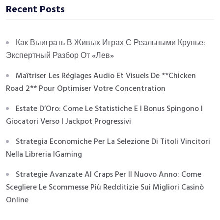
Recent Posts
Как Выиграть В Живых Играх С Реальными Крупье:
Экспертный Разбор От «Лев»
Maîtriser Les Réglages Audio Et Visuels De **Chicken
Road 2** Pour Optimiser Votre Concentration
Estate D’Oro: Come Le Statistiche E I Bonus Spingono I
Giocatori Verso I Jackpot Progressivi
Strategia Economiche Per La Selezione Di Titoli Vincitori
Nella Libreria IGaming
Strategie Avanzate Al Craps Per Il Nuovo Anno: Come
Scegliere Le Scommesse Più Redditizie Sui Migliori Casinò
Online