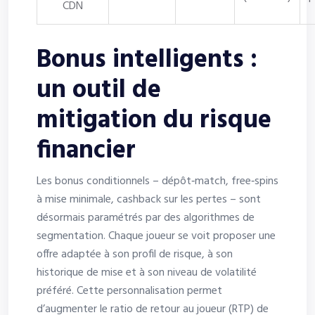
CDN
Bonus intelligents :
un outil de
mitigation du risque
financier
Les bonus conditionnels – dépôt‑match, free‑spins
à mise minimale, cashback sur les pertes – sont
désormais paramétrés par des algorithmes de
segmentation. Chaque joueur se voit proposer une
offre adaptée à son profil de risque, à son
historique de mise et à son niveau de volatilité
préféré. Cette personnalisation permet
d’augmenter le ratio de retour au joueur (RTP) de