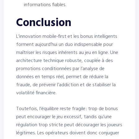
informations fiables.
Conclusion
L’innovation mobile‑first et les bonus intelligents
forment aujourd’hui un duo indispensable pour
maîtriser les risques inhérents au jeu en ligne. Une
architecture technique robuste, couplée à des
promotions conditionnées par l’analyse de
données en temps réel, permet de réduire la
fraude, de prévenir l’addiction et de stabiliser la
volatilité financière.
Toutefois, l’équilibre reste fragile : trop de bonus
peut encourager le jeu excessif, tandis qu’une
régulation trop stricte peut décourager les joueurs
légitimes. Les opérateurs doivent donc conjuguer