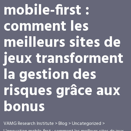
mobile‑first :
comment les
meilleurs sites de
jeux transforment
la gestion des
risques grâce aux
bonus
VAMG Research Institute
>
Blog
>
Uncategorized
>