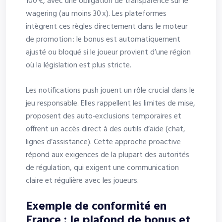
100 €, avec une obligation de transparence sur le
wagering (au moins 30 x). Les plateformes
intègrent ces règles directement dans le moteur
de promotion : le bonus est automatiquement
ajusté ou bloqué si le joueur provient d’une région
où la législation est plus stricte.
Les notifications push jouent un rôle crucial dans le
jeu responsable. Elles rappellent les limites de mise,
proposent des auto‑exclusions temporaires et
offrent un accès direct à des outils d’aide (chat,
lignes d’assistance). Cette approche proactive
répond aux exigences de la plupart des autorités
de régulation, qui exigent une communication
claire et régulière avec les joueurs.
Exemple de conformité en
France : le plafond de bonus et