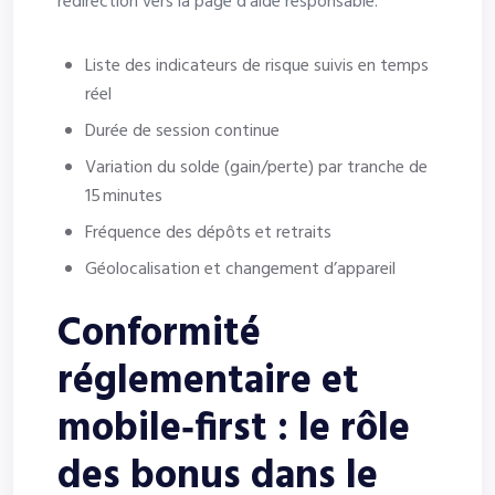
redirection vers la page d’aide responsable.
Liste des indicateurs de risque suivis en temps
réel
Durée de session continue
Variation du solde (gain/perte) par tranche de
15 minutes
Fréquence des dépôts et retraits
Géolocalisation et changement d’appareil
Conformité
réglementaire et
mobile‑first : le rôle
des bonus dans le