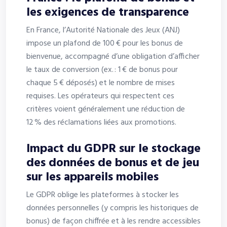
les exigences de transparence
En France, l’Autorité Nationale des Jeux (ANJ)
impose un plafond de 100 € pour les bonus de
bienvenue, accompagné d’une obligation d’afficher
le taux de conversion (ex. : 1 € de bonus pour
chaque 5 € déposés) et le nombre de mises
requises. Les opérateurs qui respectent ces
critères voient généralement une réduction de
12 % des réclamations liées aux promotions.
Impact du GDPR sur le stockage
des données de bonus et de jeu
sur les appareils mobiles
Le GDPR oblige les plateformes à stocker les
données personnelles (y compris les historiques de
bonus) de façon chiffrée et à les rendre accessibles