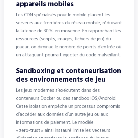
appareils mobiles
Les CDN spécialisés pour le mobile placent les
serveurs aux frontières du réseau mobile, réduisant
la latence de 30 % en moyenne. En rapprochant les
ressources (scripts, images, fichiers de jeu) du
joueur, on diminue le nombre de points d’entrée où
un attaquant pourrait injecter du code malveillant.
Sandboxing et conteneurisation
des environnements de jeu
Les jeux modernes s’exécutent dans des
conteneurs Docker ou des sandbox iOS/Android.
Cette isolation empêche un processus compromis
d’accéder aux données d’un autre jeu ou aux
informations de paiement. Le modèle
« zero‑trust » ainsi instauré limite les vecteurs