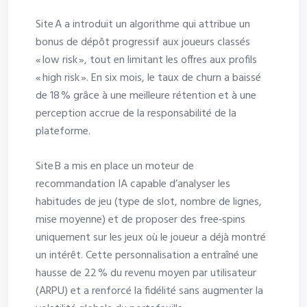
Site A a introduit un algorithme qui attribue un
bonus de dépôt progressif aux joueurs classés
« low risk », tout en limitant les offres aux profils
« high risk ». En six mois, le taux de churn a baissé
de 18 % grâce à une meilleure rétention et à une
perception accrue de la responsabilité de la
plateforme.
Site B a mis en place un moteur de
recommandation IA capable d’analyser les
habitudes de jeu (type de slot, nombre de lignes,
mise moyenne) et de proposer des free‑spins
uniquement sur les jeux où le joueur a déjà montré
un intérêt. Cette personnalisation a entraîné une
hausse de 22 % du revenu moyen par utilisateur
(ARPU) et a renforcé la fidélité sans augmenter la