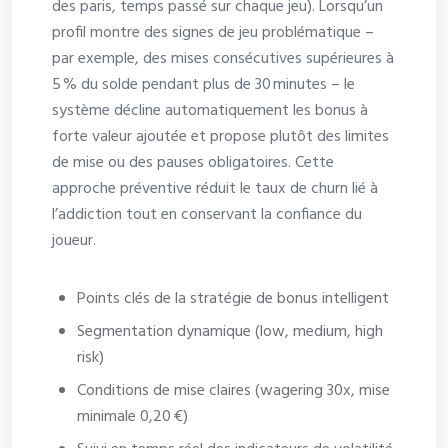
des paris, temps passé sur chaque jeu). Lorsqu’un
profil montre des signes de jeu problématique –
par exemple, des mises consécutives supérieures à
5 % du solde pendant plus de 30 minutes – le
système décline automatiquement les bonus à
forte valeur ajoutée et propose plutôt des limites
de mise ou des pauses obligatoires. Cette
approche préventive réduit le taux de churn lié à
l’addiction tout en conservant la confiance du
joueur.
Points clés de la stratégie de bonus intelligent
Segmentation dynamique (low, medium, high
risk)
Conditions de mise claires (wagering 30x, mise
minimale 0,20 €)