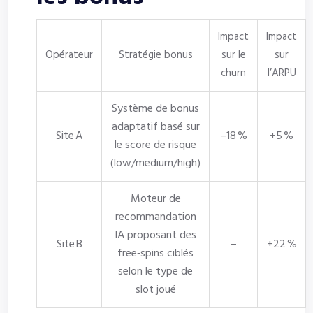
Impact
Impact
Opérateur
Stratégie bonus
sur le
sur
churn
l’ARPU
Système de bonus
adaptatif basé sur
Site A
–18 %
+5 %
le score de risque
(low/medium/high)
Moteur de
recommandation
IA proposant des
Site B
–
+22 %
free‑spins ciblés
selon le type de
slot joué