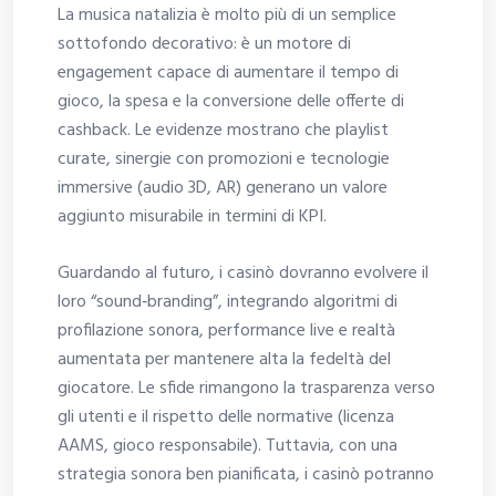
La musica natalizia è molto più di un semplice
sottofondo decorativo: è un motore di
engagement capace di aumentare il tempo di
gioco, la spesa e la conversione delle offerte di
cashback. Le evidenze mostrano che playlist
curate, sinergie con promozioni e tecnologie
immersive (audio 3D, AR) generano un valore
aggiunto misurabile in termini di KPI.
Guardando al futuro, i casinò dovranno evolvere il
loro “sound‑branding”, integrando algoritmi di
profilazione sonora, performance live e realtà
aumentata per mantenere alta la fedeltà del
giocatore. Le sfide rimangono la trasparenza verso
gli utenti e il rispetto delle normative (licenza
AAMS, gioco responsabile). Tuttavia, con una
strategia sonora ben pianificata, i casinò potranno