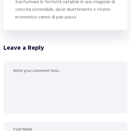
trasformare le festività natalizie in una stagione di
crescita sostenibile, dove divertimento e ritorno
economico vanno di pari passo.
Leave a Reply