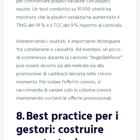
per confrontare playlist natalizie con playlist
neutre. Un test condotto su 10 000 utenti ha
mostrato che la playlist natalizia ha aumentato il
TMG del 14 % e il TCC del 9 % rispetto al controllo.
Interpretando i risultati, è importante distinguere
tra correlazione e causalità. Ad esempio, un picco
di scommesse durante la canzone “Jingle Bell Rock”
può essere dovuto sia alla melodia sia alla
promozione di cashback lanciata nello stesso
momento. Per isolare l’effetto sonoro, si
raccomanda di variare solo la colonna sonora
mantenendo costanti le offerte promozionali.
8. Best practice per i
gestori: costruire