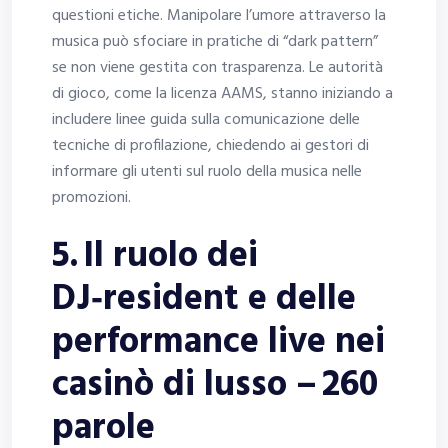
questioni etiche. Manipolare l’umore attraverso la
musica può sfociare in pratiche di “dark pattern”
se non viene gestita con trasparenza. Le autorità
di gioco, come la licenza AAMS, stanno iniziando a
includere linee guida sulla comunicazione delle
tecniche di profilazione, chiedendo ai gestori di
informare gli utenti sul ruolo della musica nelle
promozioni.
5. Il ruolo dei
DJ‑resident e delle
performance live nei
casinò di lusso – 260
parole