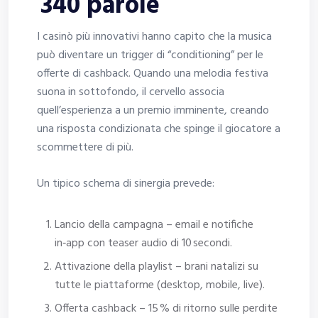
340 parole
I casinò più innovativi hanno capito che la musica
può diventare un trigger di “conditioning” per le
offerte di cashback. Quando una melodia festiva
suona in sottofondo, il cervello associa
quell’esperienza a un premio imminente, creando
una risposta condizionata che spinge il giocatore a
scommettere di più.
Un tipico schema di sinergia prevede:
Lancio della campagna – email e notifiche
in‑app con teaser audio di 10 secondi.
Attivazione della playlist – brani natalizi su
tutte le piattaforme (desktop, mobile, live).
Offerta cashback – 15 % di ritorno sulle perdite