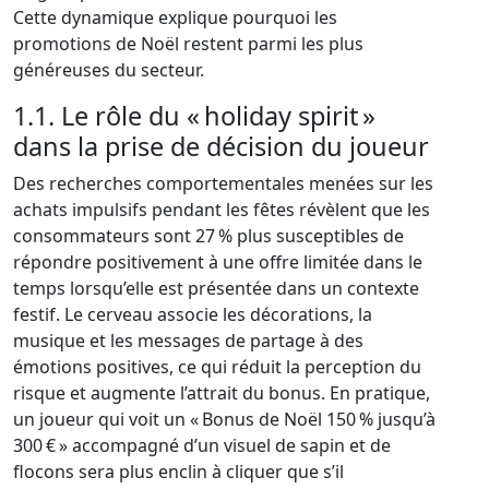
Cette dynamique explique pourquoi les
promotions de Noël restent parmi les plus
généreuses du secteur.
1.1. Le rôle du « holiday spirit »
dans la prise de décision du joueur
Des recherches comportementales menées sur les
achats impulsifs pendant les fêtes révèlent que les
consommateurs sont 27 % plus susceptibles de
répondre positivement à une offre limitée dans le
temps lorsqu’elle est présentée dans un contexte
festif. Le cerveau associe les décorations, la
musique et les messages de partage à des
émotions positives, ce qui réduit la perception du
risque et augmente l’attrait du bonus. En pratique,
un joueur qui voit un « Bonus de Noël 150 % jusqu’à
300 € » accompagné d’un visuel de sapin et de
flocons sera plus enclin à cliquer que s’il