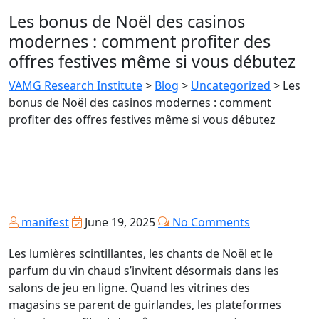
Les bonus de Noël des casinos
modernes : comment profiter des
offres festives même si vous débutez
VAMG Research Institute
>
Blog
>
Uncategorized
>
Les
bonus de Noël des casinos modernes : comment
profiter des offres festives même si vous débutez
manifest
June 19, 2025
No Comments
Les lumières scintillantes, les chants de Noël et le
parfum du vin chaud s’invitent désormais dans les
salons de jeu en ligne. Quand les vitrines des
magasins se parent de guirlandes, les plateformes