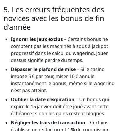
5. Les erreurs fréquentes des
novices avec les bonus de fin
d’année
Ignorer les jeux exclus
– Certains bonus ne
comptent pas les machines à sous à jackpot
progressif dans le calcul du wagering. Jouer
dessus signifie perdre du temps.
Dépasser le plafond de mise
– Si le casino
impose 5 € par tour, miser 10 € annule
instantanément le bonus, même si le wagering
n’est pas atteint.
Oublier la date d’expiration
– Un bonus qui
expire le 15 janvier doit être joué avant cette
échéance ; sinon les gains restent bloqués.
Négliger les frais de transaction
– Certains
établissements facturent 1 % de commission