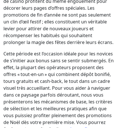
de casino profitent du même engouement pour
décorer leurs pages d’offres spéciales. Les
promotions de fin d’année ne sont pas seulement
un clin d’œil festif ; elles constituent un véritable
levier pour attirer de nouveaux joueurs et
récompenser les habitués qui souhaitent
prolonger la magie des fêtes derrière leurs écrans.
Cette période est l’occasion idéale pour les novices
de s’initier aux bonus sans se sentir submergés. En
effet, la plupart des opérateurs proposent des
offres « tout‑en‑un » qui combinent dépôt bonifié,
tours gratuits et cash‑back, le tout dans un cadre
visuel très accueillant. Pour vous aider à naviguer
dans ce paysage parfois déroutant, nous vous
présenterons les mécanismes de base, les critères
de sélection et les meilleures pratiques afin que
vous puissiez profiter pleinement des promotions
de Noël dès votre première mise. Vous pourrez