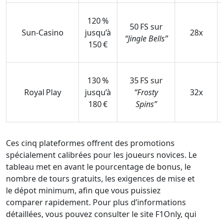
120 %
50 FS sur
Sun‑Casino
jusqu’à
28x
“Jingle Bells”
150 €
130 %
35 FS sur
Royal Play
jusqu’à
“Frosty
32x
180 €
Spins”
Ces cinq plateformes offrent des promotions
spécialement calibrées pour les joueurs novices. Le
tableau met en avant le pourcentage de bonus, le
nombre de tours gratuits, les exigences de mise et
le dépot minimum, afin que vous puissiez
comparer rapidement. Pour plus d’informations
détaillées, vous pouvez consulter le site F1Only, qui