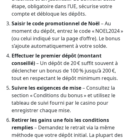
étape, obligatoire dans l’UE, sécurise votre
compte et débloque les dépôts.
Saisir le code promotionnel de Noël
– Au
moment du dépôt, entrez le code « NOEL2024 »
(ou celui indiqué sur la page d’offre). Le bonus
s’ajoute automatiquement à votre solde.
Effectuer le premier dépôt (montant
conseillé)
– Un dépôt de 20 € suffit souvent à
déclencher un bonus de 100 % jusqu’à 200 €,
tout en respectant le dépôt minimum requis.
Suivre les exigences de mise
– Consultez la
section « Conditions du bonus » et utilisez le
tableau de suivi fourni par le casino pour
enregistrer chaque mise.
Retirer les gains une fois les conditions
remplies
– Demandez le retrait via la même
méthode que votre dépôt initial. La plupart des