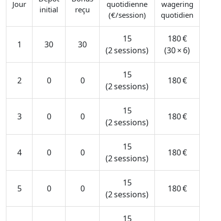
Jour
quotidienne
wagering
initial
reçu
(€/session)
quotidien
15
180 €
1
30
30
(2 sessions)
(30 × 6)
15
2
0
0
180 €
(2 sessions)
15
3
0
0
180 €
(2 sessions)
15
4
0
0
180 €
(2 sessions)
15
5
0
0
180 €
(2 sessions)
15