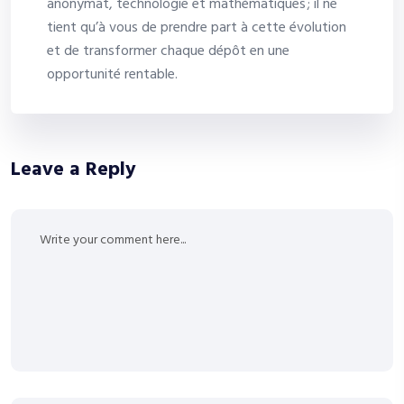
anonymat, technologie et mathématiques ; il ne
tient qu’à vous de prendre part à cette évolution
et de transformer chaque dépôt en une
opportunité rentable.
Leave a Reply