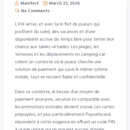
Manifest
March 23, 2026
No Comments
L’été arrive, et avec lui le flot de joueurs qui
profitent du soleil, des vacances et d’une
disponibilité accrue du temps libre pour tenter leur
chance aux tables virtuelles. Les plages, les
terrasses et les déplacements en camping‑car
créent un contexte où le joueur cherche une
solution de paiement qui suive le même rythme
mobile, tout en restant fiable et confidentielle.
Dans ce contexte, le besoin d’un moyen de
paiement anonyme, sécurisé et compatible avec
les promotions estivales devient crucial. Les cartes
prépayées, et plus particulièrement Paysafecard,
répondent à cette exigence en offrant un code PIN
à usage unique qui ne requiert aucune donnée