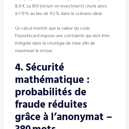
8,9 €. Le ROI (return on investment) chute alors
à ≈ 13 % au lieu de 42 % dans le scénario idéal.
Ce calcul montre que la valeur du code
Paysafecard impose une contrainte qui doit être
intégrée dans la stratégie de mise afin de
maximiser le retour.
4. Sécurité
mathématique :
probabilités de
fraude réduites
grâce à l’anonymat –