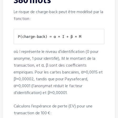
380 mots
Le risque de charge‑back peut être modélisé par la
fonction :
où I représente le niveau d’identification (0 pour
anonyme, 1 pour identifié), M le montant de la
transaction, et α, β sont des coefficients
empiriques. Pour les cartes bancaires, α≈0,0015 et
β≈0,00002, tandis que pour Paysafecard,
α≈0,0001 (l’anonymat réduit le facteur
d’identification) et β≈0,00001.
Calculons l’espérance de perte (EV) pour une
transaction de 100 € :