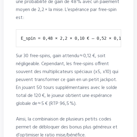
une probabilité de gain de 48 % avec un paiement
moyen de 2,2 × la mise. L’espérance par free‑spin
est :
Sur 30 free‑spins, gain attendu ≈ 0,12 €, soit
négligeable. Cependant, les free‑spins offrent
souvent des multiplicateurs spéciaux (x5, x10) qui
peuvent transformer ce gain en un petit jackpot.
En jouant 50 tours supplémentaires avec le solde
total de 120 €, le joueur obtient une espérance
globale de ≈ 5 € (RTP 96,5 %).
Ainsi, la combinaison de plusieurs petits codes
permet de débloquer des bonus plus généreux et
d’optimiser le ratio mise/bénéfice.