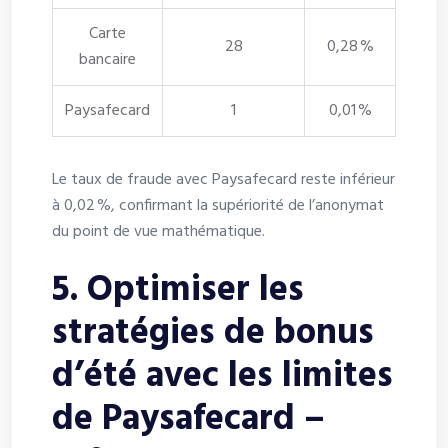
Carte
28
0,28 %
bancaire
Paysafecard
1
0,01 %
Le taux de fraude avec Paysafecard reste inférieur
à 0,02 %, confirmant la supériorité de l’anonymat
du point de vue mathématique.
5. Optimiser les
stratégies de bonus
d’été avec les limites
de Paysafecard –