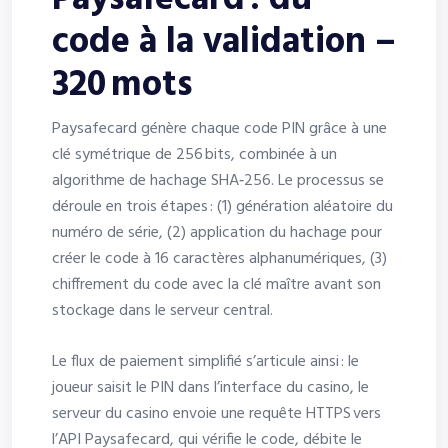
Paysafecard : du
code à la validation –
320 mots
Paysafecard génère chaque code PIN grâce à une
clé symétrique de 256 bits, combinée à un
algorithme de hachage SHA‑256. Le processus se
déroule en trois étapes : (1) génération aléatoire du
numéro de série, (2) application du hachage pour
créer le code à 16 caractères alphanumériques, (3)
chiffrement du code avec la clé maître avant son
stockage dans le serveur central.
Le flux de paiement simplifié s’articule ainsi : le
joueur saisit le PIN dans l’interface du casino, le
serveur du casino envoie une requête HTTPS vers
l’API Paysafecard, qui vérifie le code, débite le