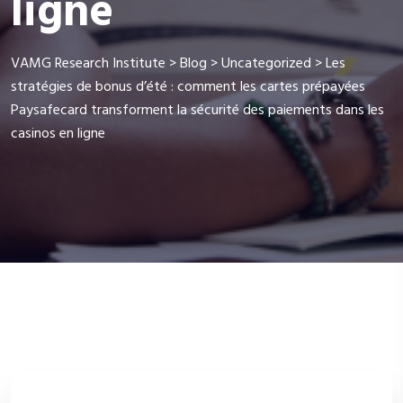
ligne
VAMG Research Institute
>
Blog
>
Uncategorized
>
Les
stratégies de bonus d’été : comment les cartes prépayées
Paysafecard transforment la sécurité des paiements dans les
casinos en ligne