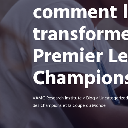
comment le
transforme
Premier Le
Champions
VAMG Research Institute
>
Blog
>
Uncategorized
des Champions et la Coupe du Monde