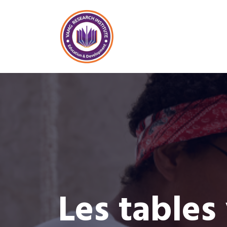
Les tables 