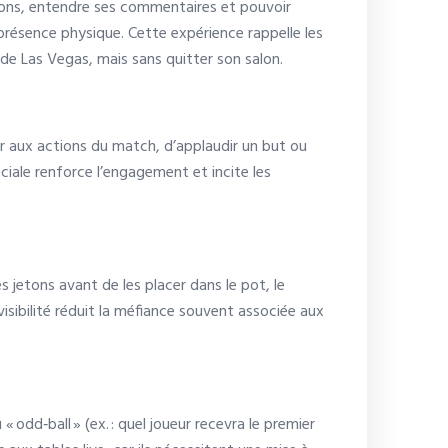
jetons, entendre ses commentaires et pouvoir
présence physique. Cette expérience rappelle les
de Las Vegas, mais sans quitter son salon.
r aux actions du match, d’applaudir un but ou
ciale renforce l’engagement et incite les
 jetons avant de les placer dans le pot, le
isibilité réduit la méfiance souvent associée aux
 « odd‑ball » (ex. : quel joueur recevra le premier