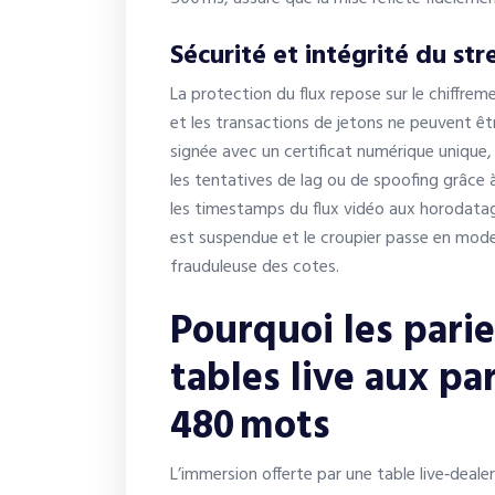
Sécurité et intégrité du st
La protection du flux repose sur le chiffrem
et les transactions de jetons ne peuvent êt
signée avec un certificat numérique unique, v
les tentatives de lag ou de spoofing grâce
les timestamps du flux vidéo aux horodatage
est suspendue et le croupier passe en mode
frauduleuse des cotes.
Pourquoi les parie
tables live aux par
480 mots
L’immersion offerte par une table live‑deale