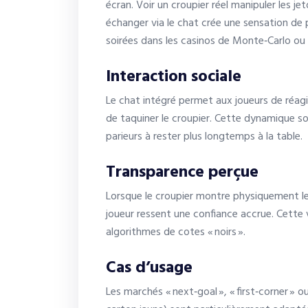
écran. Voir un croupier réel manipuler les 
échanger via le chat crée une sensation de 
soirées dans les casinos de Monte‑Carlo ou 
Interaction sociale
Le chat intégré permet aux joueurs de réagi
de taquiner le croupier. Cette dynamique so
parieurs à rester plus longtemps à la table.
Transparence perçue
Lorsque le croupier montre physiquement les
joueur ressent une confiance accrue. Cette v
algorithmes de cotes « noirs ».
Cas d’usage
Les marchés « next‑goal », « first‑corner » ou