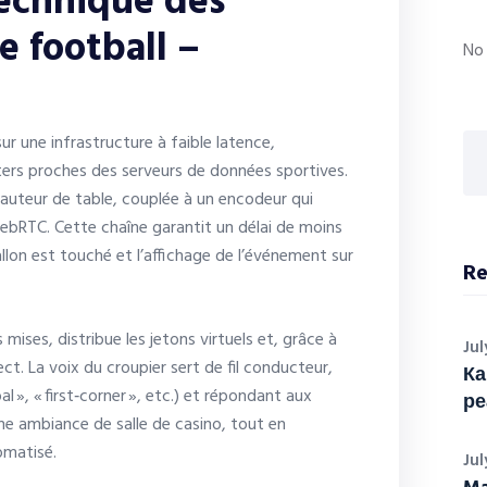
echnique des
e football –
No
sur une infrastructure à faible latence,
rs proches des serveurs de données sportives.
hauteur de table, couplée à un encodeur qui
WebRTC. Cette chaîne garantit un délai de moins
lon est touché et l’affichage de l’événement sur
Re
s mises, distribue les jetons virtuels et, grâce à
Jul
ect. La voix du croupier sert de fil conducteur,
Ка
 », « first‑corner », etc.) et répondant aux
ре
ne ambiance de salle de casino, tout en
omatisé.
Jul