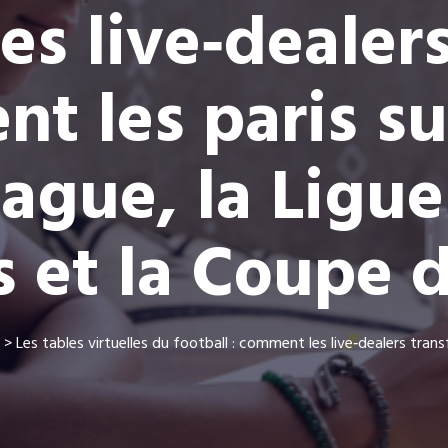
s live‑dealer
nt les paris su
ague, la Ligue
 et la Coupe
>
Les tables virtuelles du football : comment les live‑dealers trans