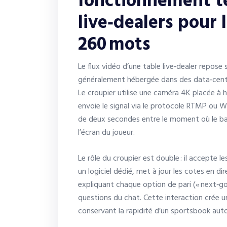
fonctionnement t
live‑dealers pour l
260 mots
Le flux vidéo d’une table live‑dealer repose 
généralement hébergée dans des data‑cente
Le croupier utilise une caméra 4K placée à 
envoie le signal via le protocole RTMP ou 
de deux secondes entre le moment où le bal
l’écran du joueur.
Le rôle du croupier est double : il accepte le
un logiciel dédié, met à jour les cotes en dir
expliquant chaque option de pari (« next‑goal
questions du chat. Cette interaction crée u
conservant la rapidité d’un sportsbook aut