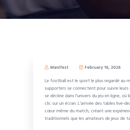
Manifest
February 16, 2026
Le football est le sport le plus regardé au
supporters se connectent pour suivre leurs 
se décline dans l’univers du jeu en ligne, où 
clic sur un écran. L’arrivée des tables live‑d
cœur même du match, créant une expérience 
traditionnels que les amateurs de jeux de ta