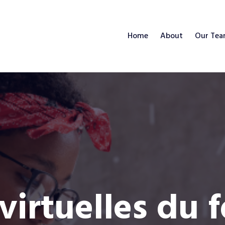
Home
About
Our Te
virtuelles du f