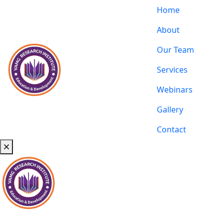
Home
About
Our Team
Services
Webinars
Gallery
Contact