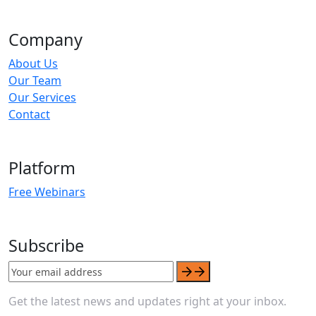
Company
About Us
Our Team
Our Services
Contact
Platform
Free Webinars
Subscribe
Get the latest news and updates right at your inbox.