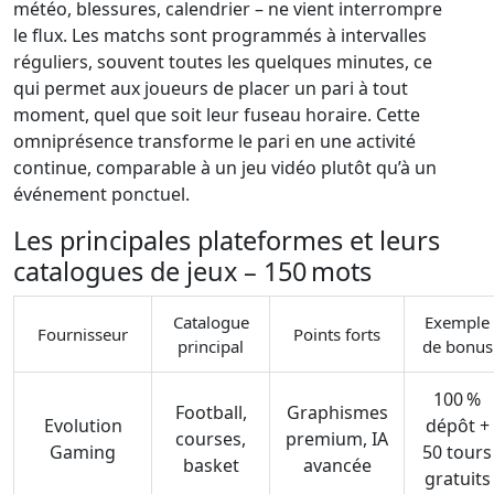
météo, blessures, calendrier – ne vient interrompre
le flux. Les matchs sont programmés à intervalles
réguliers, souvent toutes les quelques minutes, ce
qui permet aux joueurs de placer un pari à tout
moment, quel que soit leur fuseau horaire. Cette
omniprésence transforme le pari en une activité
continue, comparable à un jeu vidéo plutôt qu’à un
événement ponctuel.
Les principales plateformes et leurs
catalogues de jeux – 150 mots
Catalogue
Exemple
Fournisseur
Points forts
principal
de bonus
100 %
Football,
Graphismes
Evolution
dépôt +
courses,
premium, IA
Gaming
50 tours
basket
avancée
gratuits