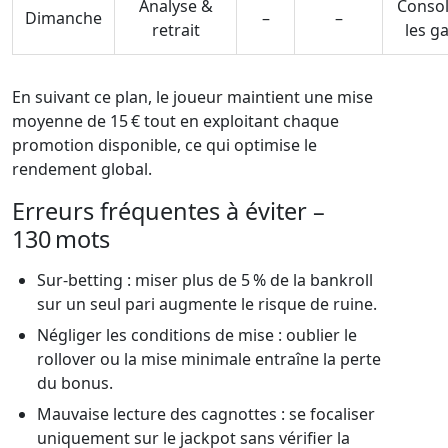
Analyse &
Consol
Dimanche
–
–
retrait
les g
En suivant ce plan, le joueur maintient une mise
moyenne de 15 € tout en exploitant chaque
promotion disponible, ce qui optimise le
rendement global.
Erreurs fréquentes à éviter –
130 mots
Sur‑betting : miser plus de 5 % de la bankroll
sur un seul pari augmente le risque de ruine.
Négliger les conditions de mise : oublier le
rollover ou la mise minimale entraîne la perte
du bonus.
Mauvaise lecture des cagnottes : se focaliser
uniquement sur le jackpot sans vérifier la