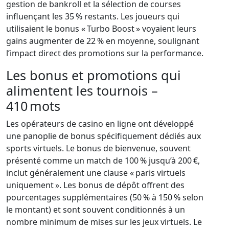
gestion de bankroll et la sélection de courses
influençant les 35 % restants. Les joueurs qui
utilisaient le bonus « Turbo Boost » voyaient leurs
gains augmenter de 22 % en moyenne, soulignant
l’impact direct des promotions sur la performance.
Les bonus et promotions qui
alimentent les tournois –
410 mots
Les opérateurs de casino en ligne ont développé
une panoplie de bonus spécifiquement dédiés aux
sports virtuels. Le bonus de bienvenue, souvent
présenté comme un match de 100 % jusqu’à 200 €,
inclut généralement une clause « paris virtuels
uniquement ». Les bonus de dépôt offrent des
pourcentages supplémentaires (50 % à 150 % selon
le montant) et sont souvent conditionnés à un
nombre minimum de mises sur les jeux virtuels. Le