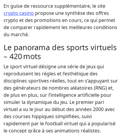
En guise de ressource supplémentaire, le site
crypto casino
propose une synthèse des offres
crypto et des promotions en cours, ce qui permet
de comparer rapidement les meilleures conditions
du marché.
Le panorama des sports virtuels
– 420 mots
Le sport virtuel désigne une série de jeux qui
reproduisent les règles et l’esthétique des
disciplines sportives réelles, tout en s’appuyant sur
des générateurs de nombres aléatoires (RNG) et,
de plus en plus, sur l’intelligence artificielle pour
simuler la dynamique du jeu. Le premier pari
virtuel a vu le jour au début des années 2000 avec
des courses hippiques simplifiées, suivi
rapidement par le football virtuel qui a popularisé
le concept grâce à ses animations réalistes.