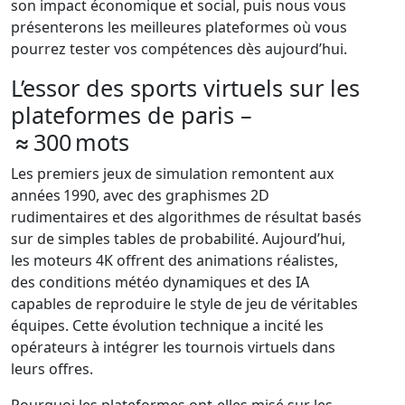
son impact économique et social, puis nous vous
présenterons les meilleures plateformes où vous
pourrez tester vos compétences dès aujourd’hui.
L’essor des sports virtuels sur les
plateformes de paris –
≈ 300 mots
Les premiers jeux de simulation remontent aux
années 1990, avec des graphismes 2D
rudimentaires et des algorithmes de résultat basés
sur de simples tables de probabilité. Aujourd’hui,
les moteurs 4K offrent des animations réalistes,
des conditions météo dynamiques et des IA
capables de reproduire le style de jeu de véritables
équipes. Cette évolution technique a incité les
opérateurs à intégrer les tournois virtuels dans
leurs offres.