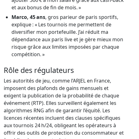
ajouter 300 € à mon salaire grâce aux cash‑back
et aux bonus de fin de mois. »
Marco, 45 ans
, gros parieur de paris sportifs,
explique : « Les tournois me permettent de
diversifier mon portefeuille. J’ai réduit ma
dépendance aux paris live et je gère mieux mon
risque grâce aux limites imposées par chaque
compétition. »
Rôle des régulateurs
Les autorités de jeu, comme l’ARJEL en France,
imposent des plafonds de gains mensuels et
exigent la publication de la probabilité de chaque
événement (RTP). Elles surveillent également les
algorithmes RNG afin de garantir l’équité. Les
licences récentes incluent des clauses spécifiques
aux tournois 24 h/24, obligeant les opérateurs à
offrir des outils de protection du consommateur et