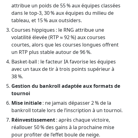
attribue un poids de 55 % aux équipes classées
dans le top‑3, 30 % aux équipes du milieu de
tableau, et 15 % aux outsiders.
Courses hippiques : le RNG attribue une
volatilité élevée (RTP ≈ 92 %) aux courses
courtes, alors que les courses longues offrent
un RTP plus stable autour de 96 %.
Basket‑ball : le facteur IA favorise les équipes
avec un taux de tir à trois points supérieur à
38 %.
Gestion du bankroll adaptée aux formats de
tournoi
Mise initiale
: ne jamais dépasser 2 % de la
bankroll totale lors de l’inscription à un tournoi.
Réinvestissement
: après chaque victoire,
réallouer 50 % des gains à la prochaine mise
pour profiter de l’effet boule de neige.