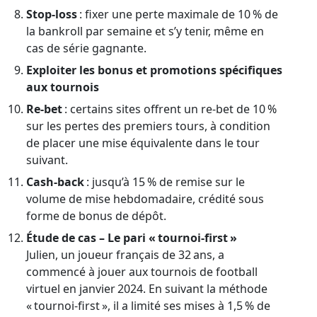
Stop‑loss
: fixer une perte maximale de 10 % de
la bankroll par semaine et s’y tenir, même en
cas de série gagnante.
Exploiter les bonus et promotions spécifiques
aux tournois
Re‑bet
: certains sites offrent un re‑bet de 10 %
sur les pertes des premiers tours, à condition
de placer une mise équivalente dans le tour
suivant.
Cash‑back
: jusqu’à 15 % de remise sur le
volume de mise hebdomadaire, crédité sous
forme de bonus de dépôt.
Étude de cas – Le pari « tournoi‑first »
Julien, un joueur français de 32 ans, a
commencé à jouer aux tournois de football
virtuel en janvier 2024. En suivant la méthode
« tournoi‑first », il a limité ses mises à 1,5 % de