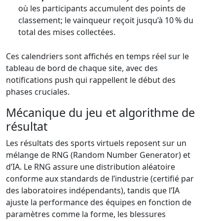
où les participants accumulent des points de
classement; le vainqueur reçoit jusqu’à 10 % du
total des mises collectées.
Ces calendriers sont affichés en temps réel sur le
tableau de bord de chaque site, avec des
notifications push qui rappellent le début des
phases cruciales.
Mécanique du jeu et algorithme de
résultat
Les résultats des sports virtuels reposent sur un
mélange de RNG (Random Number Generator) et
d’IA. Le RNG assure une distribution aléatoire
conforme aux standards de l’industrie (certifié par
des laboratoires indépendants), tandis que l’IA
ajuste la performance des équipes en fonction de
paramètres comme la forme, les blessures