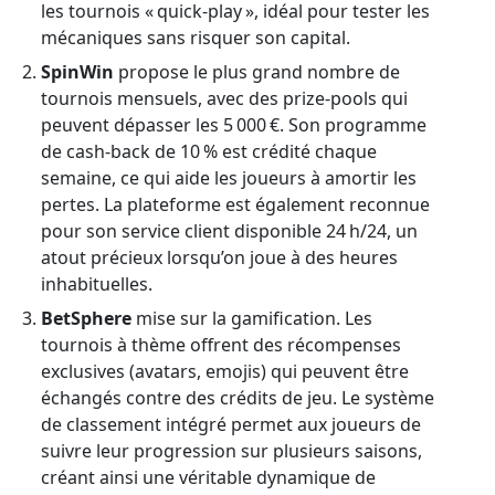
les tournois « quick‑play », idéal pour tester les
mécaniques sans risquer son capital.
SpinWin
propose le plus grand nombre de
tournois mensuels, avec des prize‑pools qui
peuvent dépasser les 5 000 €. Son programme
de cash‑back de 10 % est crédité chaque
semaine, ce qui aide les joueurs à amortir les
pertes. La plateforme est également reconnue
pour son service client disponible 24 h/24, un
atout précieux lorsqu’on joue à des heures
inhabituelles.
BetSphere
mise sur la gamification. Les
tournois à thème offrent des récompenses
exclusives (avatars, emojis) qui peuvent être
échangés contre des crédits de jeu. Le système
de classement intégré permet aux joueurs de
suivre leur progression sur plusieurs saisons,
créant ainsi une véritable dynamique de