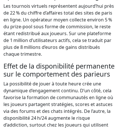
Les tournois virtuels représentent aujourd’hui près
de 22 % du chiffre d’affaires total des sites de paris
en ligne. Un opérateur moyen collecte environ 5 %
du prize‑pool sous forme de commission, le reste
étant redistribué aux joueurs. Sur une plateforme
de 1 million d’utilisateurs actifs, cela se traduit par
plus de 8 millions d’euros de gains distribués
chaque trimestre.
Effet de la disponibilité permanente
sur le comportement des parieurs
La possibilité de jouer à toute heure crée une
dynamique d’engagement continu. D’un côté, cela
favorise la formation de communautés en ligne où
les joueurs partagent stratégies, scores et astuces
via des forums et des chats intégrés. De l’autre, la
disponibilité 24 h/24 augmente le risque
d’addiction, surtout chez les joueurs qui utilisent