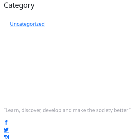
Category
Uncategorized
“Learn, discover, develop and make the society better”