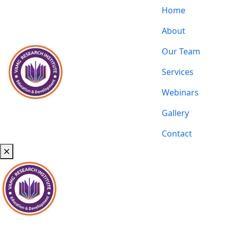
Home
About
Our Team
Services
Webinars
Gallery
Contact