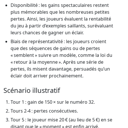
Disponibilité : les gains spectaculaires restent
plus mémorables que les nombreuses petites
pertes. Ainsi, les joueurs évaluent la rentabilité
du jeu à partir d’exemples saillants, surévaluant
leurs chances de gagner un éclair.
Biais de représentativité : les joueurs croient
que des séquences de gains ou de pertes
« semblent » suivre un modèle, comme la loi du
« retour à la moyenne ». Après une série de
pertes, ils misent davantage, persuadés qu’un
éclair doit arriver prochainement.
Scénario illustratif
Tour 1 : gain de 150 × sur le numéro 32.
Tours 2‑4 : pertes consécutives.
Tour 5 : le joueur mise 20 € (au lieu de 5 €) en se
disant que le « moment » est enfin arrivé.