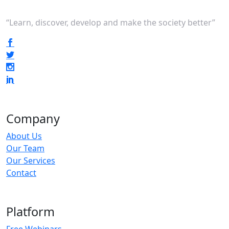
“Learn, discover, develop and make the society better”
Company
About Us
Our Team
Our Services
Contact
Platform