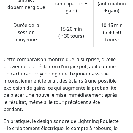
Impact
(anticipation +
(anticipation
dopaminergique
gain)
+ gain)
Durée de la
10‑15 min
15‑20 min
session
(≈ 40‑50
(≈ 30 tours)
moyenne
tours)
Cette comparaison montre que la surprise, qu’elle
provienne d’un éclair ou d’un jackpot, agit comme
un carburant psychologique. Le joueur associe
inconsciemment le bruit des éclairs à une possible
explosion de gains, ce qui augmente la probabilité
de placer une nouvelle mise immédiatement après
le résultat, même si le tour précédent a été
perdant.
En pratique, le design sonore de Lightning Roulette
– le crépitement électrique, le compte à rebours, le