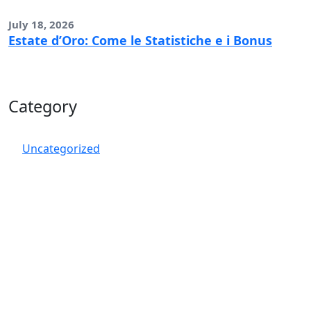
July 18, 2026
Estate d’Oro: Come le Statistiche e i Bonus
Category
Uncategorized