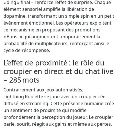
« ding » final – renforce l’effet de surprise. Chaque
élément sensoriel amplifie la libération de
dopamine, transformant un simple spin en un petit
événement émotionnel. Les opérateurs exploitent
ce mécanisme en proposant des promotions
« Boost » qui augmentent temporairement la
probabilité de multiplicateurs, renforçant ainsi le
cycle de récompense.
L’effet de proximité : le rôle du
croupier en direct et du chat live
– 285 mots
Contrairement aux jeux automatisés,
Lightning Roulette se joue avec un croupier réel
diffusé en streaming. Cette présence humaine crée
un sentiment de proximité qui modifie
profondément la perception du joueur. Le croupier
parle, sourit, réagit aux gains et même aux pertes,