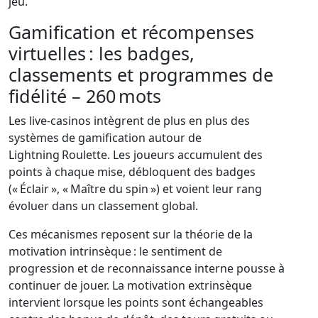
jeu.
Gamification et récompenses
virtuelles : les badges,
classements et programmes de
fidélité – 260 mots
Les live‑casinos intègrent de plus en plus des
systèmes de gamification autour de
Lightning Roulette. Les joueurs accumulent des
points à chaque mise, débloquent des badges
(« Éclair », « Maître du spin ») et voient leur rang
évoluer dans un classement global.
Ces mécanismes reposent sur la théorie de la
motivation intrinsèque : le sentiment de
progression et de reconnaissance interne pousse à
continuer de jouer. La motivation extrinsèque
intervient lorsque les points sont échangeables