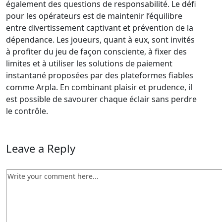
également des questions de responsabilité. Le défi
pour les opérateurs est de maintenir l’équilibre
entre divertissement captivant et prévention de la
dépendance. Les joueurs, quant à eux, sont invités
à profiter du jeu de façon consciente, à fixer des
limites et à utiliser les solutions de paiement
instantané proposées par des plateformes fiables
comme Arpla. En combinant plaisir et prudence, il
est possible de savourer chaque éclair sans perdre
le contrôle.
Leave a Reply