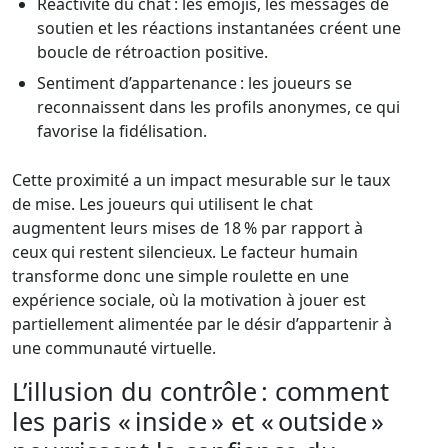
Réactivité du chat : les emojis, les messages de
soutien et les réactions instantanées créent une
boucle de rétroaction positive.
Sentiment d’appartenance : les joueurs se
reconnaissent dans les profils anonymes, ce qui
favorise la fidélisation.
Cette proximité a un impact mesurable sur le taux
de mise. Les joueurs qui utilisent le chat
augmentent leurs mises de 18 % par rapport à
ceux qui restent silencieux. Le facteur humain
transforme donc une simple roulette en une
expérience sociale, où la motivation à jouer est
partiellement alimentée par le désir d’appartenir à
une communauté virtuelle.
L’illusion du contrôle : comment
les paris « inside » et « outside »