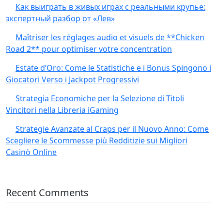
Как выиграть в живых играх с реальными крупье:
экспертный разбор от «Лев»
Maîtriser les réglages audio et visuels de **Chicken
Road 2** pour optimiser votre concentration
Estate d’Oro: Come le Statistiche e i Bonus Spingono i
Giocatori Verso i Jackpot Progressivi
Strategia Economiche per la Selezione di Titoli
Vincitori nella Libreria iGaming
Strategie Avanzate al Craps per il Nuovo Anno: Come
Scegliere le Scommesse più Redditizie sui Migliori
Casinò Online
Recent Comments