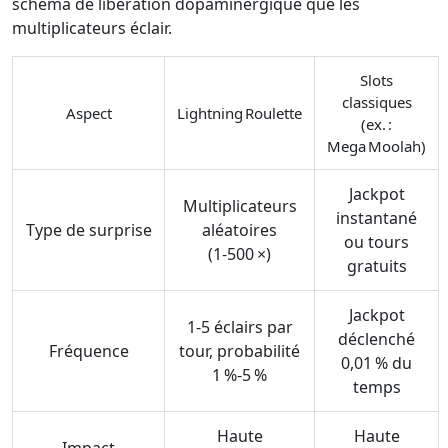
schéma de libération dopaminergique que les
multiplicateurs éclair.
Slots
classiques
Aspect
Lightning Roulette
(ex. :
Mega Moolah)
Jackpot
Multiplicateurs
instantané
Type de surprise
aléatoires
ou tours
(1‑500 ×)
gratuits
Jackpot
1‑5 éclairs par
déclenché
Fréquence
tour, probabilité
0,01 % du
1 %‑5 %
temps
Haute
Haute