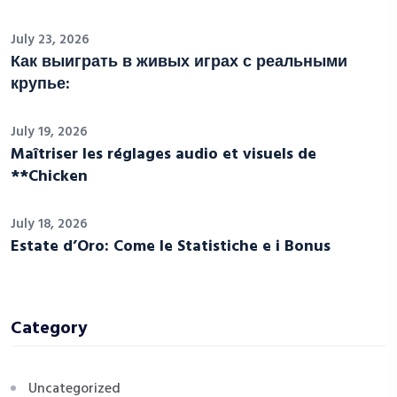
July 23, 2026
Как выиграть в живых играх с реальными
крупье:
July 19, 2026
Maîtriser les réglages audio et visuels de
**Chicken
July 18, 2026
Estate d’Oro: Come le Statistiche e i Bonus
Category
Uncategorized