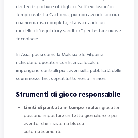
dei feed sportivi e obblighi di “self‑exclusion” in
tempo reale. La California, pur non avendo ancora
una normativa completa, sta valutando un
modello di “regulatory sandbox” per testare nuove
tecnologie.
In Asia, paesi come la Malesia e le Filippine
richiedono operatori con licenza locale e
impongono controlli più severi sulla pubblicità delle
scommesse live, soprattutto verso i minori.
Strumenti di gioco responsabile
Limiti di puntata in tempo reale:
i giocatori
possono impostare un tetto giornaliero o per
evento, che il sistema blocca
automaticamente.