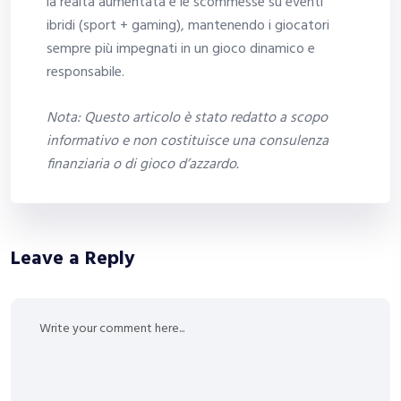
la realtà aumentata e le scommesse su eventi
ibridi (sport + gaming), mantenendo i giocatori
sempre più impegnati in un gioco dinamico e
responsabile.
Nota: Questo articolo è stato redatto a scopo
informativo e non costituisce una consulenza
finanziaria o di gioco d’azzardo.
Leave a Reply