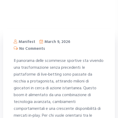
Manifest
March 9, 2026
No Comments
Il panorama delle scommesse sportive sta vivendo
una trasformazione senza precedenti: le
piattaforme di live‑betting sono passate da
nicchia a protagonista, attirando milioni di
giocatori in cerca di azione istantanea. Questo
boom è alimentato da una combinazione di
tecnologia avanzata, cambiamenti
comportamentali e una crescente disponibilità di
mercati in‑play. Per chi vuole orientarsi tra le