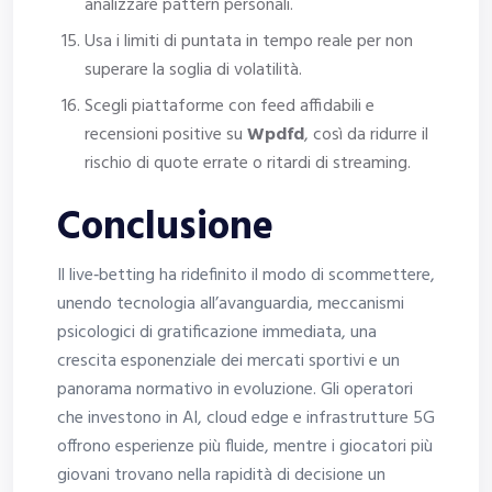
analizzare pattern personali.
Usa i limiti di puntata in tempo reale per non
superare la soglia di volatilità.
Scegli piattaforme con feed affidabili e
recensioni positive su
Wpdfd
, così da ridurre il
rischio di quote errate o ritardi di streaming.
Conclusione
Il live‑betting ha ridefinito il modo di scommettere,
unendo tecnologia all’avanguardia, meccanismi
psicologici di gratificazione immediata, una
crescita esponenziale dei mercati sportivi e un
panorama normativo in evoluzione. Gli operatori
che investono in AI, cloud edge e infrastrutture 5G
offrono esperienze più fluide, mentre i giocatori più
giovani trovano nella rapidità di decisione un