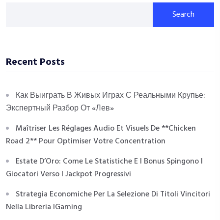
Search
Recent Posts
Как Выиграть В Живых Играх С Реальными Крупье:
Экспертный Разбор От «Лев»
Maîtriser Les Réglages Audio Et Visuels De **Chicken
Road 2** Pour Optimiser Votre Concentration
Estate D’Oro: Come Le Statistiche E I Bonus Spingono I
Giocatori Verso I Jackpot Progressivi
Strategia Economiche Per La Selezione Di Titoli Vincitori
Nella Libreria IGaming