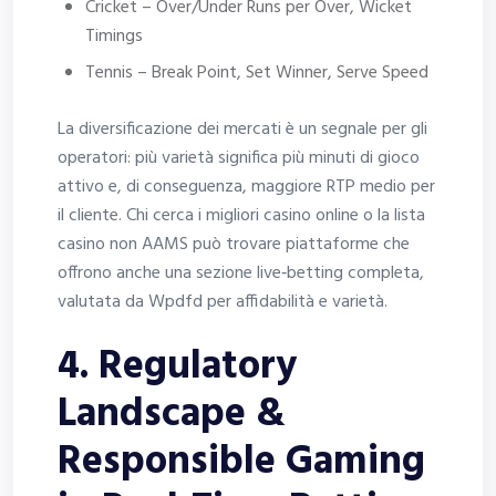
Cricket – Over/Under Runs per Over, Wicket
Timings
Tennis – Break Point, Set Winner, Serve Speed
La diversificazione dei mercati è un segnale per gli
operatori: più varietà significa più minuti di gioco
attivo e, di conseguenza, maggiore RTP medio per
il cliente. Chi cerca i migliori casino online o la lista
casino non AAMS può trovare piattaforme che
offrono anche una sezione live‑betting completa,
valutata da Wpdfd per affidabilità e varietà.
4. Regulatory
Landscape &
Responsible Gaming