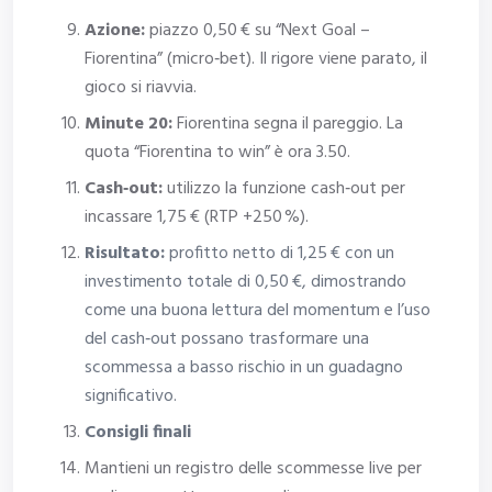
Azione:
piazzo 0,50 € su “Next Goal –
Fiorentina” (micro‑bet). Il rigore viene parato, il
gioco si riavvia.
Minute 20:
Fiorentina segna il pareggio. La
quota “Fiorentina to win” è ora 3.50.
Cash‑out:
utilizzo la funzione cash‑out per
incassare 1,75 € (RTP +250 %).
Risultato:
profitto netto di 1,25 € con un
investimento totale di 0,50 €, dimostrando
come una buona lettura del momentum e l’uso
del cash‑out possano trasformare una
scommessa a basso rischio in un guadagno
significativo.
Consigli finali
Mantieni un registro delle scommesse live per