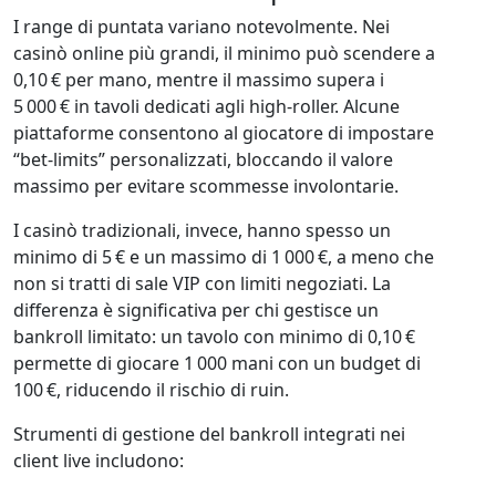
I range di puntata variano notevolmente. Nei
casinò online più grandi, il minimo può scendere a
0,10 € per mano, mentre il massimo supera i
5 000 € in tavoli dedicati agli high‑roller. Alcune
piattaforme consentono al giocatore di impostare
“bet‑limits” personalizzati, bloccando il valore
massimo per evitare scommesse involontarie.
I casinò tradizionali, invece, hanno spesso un
minimo di 5 € e un massimo di 1 000 €, a meno che
non si tratti di sale VIP con limiti negoziati. La
differenza è significativa per chi gestisce un
bankroll limitato: un tavolo con minimo di 0,10 €
permette di giocare 1 000 mani con un budget di
100 €, riducendo il rischio di ruin.
Strumenti di gestione del bankroll integrati nei
client live includono: