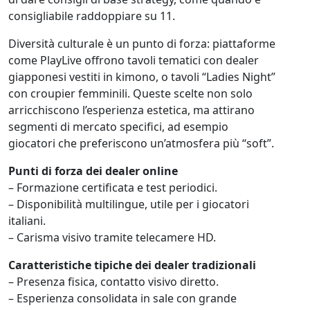
consigliabile raddoppiare su 11.
Diversità culturale è un punto di forza: piattaforme
come PlayLive offrono tavoli tematici con dealer
giapponesi vestiti in kimono, o tavoli “Ladies Night”
con croupier femminili. Queste scelte non solo
arricchiscono l’esperienza estetica, ma attirano
segmenti di mercato specifici, ad esempio
giocatori che preferiscono un’atmosfera più “soft”.
Punti di forza dei dealer online
– Formazione certificata e test periodici.
– Disponibilità multilingue, utile per i giocatori
italiani.
– Carisma visivo tramite telecamere HD.
Caratteristiche tipiche dei dealer tradizionali
– Presenza fisica, contatto visivo diretto.
– Esperienza consolidata in sale con grande