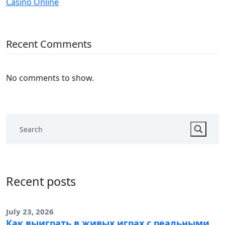
Casinò Online
Recent Comments
No comments to show.
Recent posts
July 23, 2026
Как выиграть в живых играх с реальными