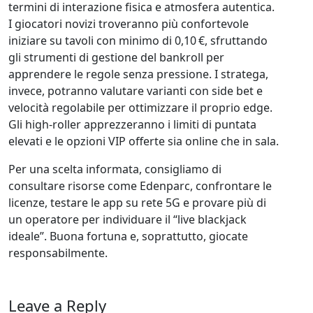
termini di interazione fisica e atmosfera autentica.
I giocatori novizi troveranno più confortevole
iniziare su tavoli con minimo di 0,10 €, sfruttando
gli strumenti di gestione del bankroll per
apprendere le regole senza pressione. I stratega,
invece, potranno valutare varianti con side bet e
velocità regolabile per ottimizzare il proprio edge.
Gli high‑roller apprezzeranno i limiti di puntata
elevati e le opzioni VIP offerte sia online che in sala.
Per una scelta informata, consigliamo di
consultare risorse come Edenparc, confrontare le
licenze, testare le app su rete 5G e provare più di
un operatore per individuare il “live blackjack
ideale”. Buona fortuna e, soprattutto, giocate
responsabilmente.
Leave a Reply