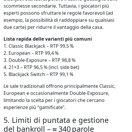
scommesse secondarie. Tuttavia, i giocatori più
esperti possono sfruttare le regole favorevoli (ad
esempio, la possibilità di raddoppiare su qualsiasi
due carte) per ridurre il vantaggio della casa.
Lista rapida delle varianti più comuni
1. Classic Blackjack – RTP 99,5 %
2. European – RTP 99,4 %
3. Double‑Exposure – RTP 98,8 %
4. 21+3 – RTP 96,5 % (incl. side bet)
5. Blackjack Switch – RTP 99,1 %
Le sale tradizionali offrono principalmente Classic,
European e occasionalmente Double‑Exposure,
limitando la scelta per i giocatori che cercano
esperienze più “gamificate”.
5. Limiti di puntata e gestione
del bankroll – ≈ 340 parole