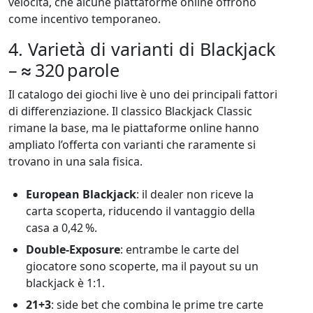
velocità, che alcune piattaforme online offrono
come incentivo temporaneo.
4. Varietà di varianti di Blackjack
– ≈ 320 parole
Il catalogo dei giochi live è uno dei principali fattori
di differenziazione. Il classico Blackjack Classic
rimane la base, ma le piattaforme online hanno
ampliato l’offerta con varianti che raramente si
trovano in una sala fisica.
European Blackjack
: il dealer non riceve la
carta scoperta, riducendo il vantaggio della
casa a 0,42 %.
Double‑Exposure
: entrambe le carte del
giocatore sono scoperte, ma il payout su un
blackjack è 1:1.
21+3
: side bet che combina le prime tre carte