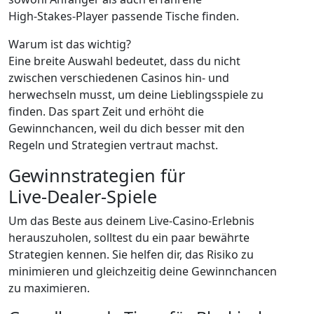
High‑Stakes‑Player passende Tische finden.
Warum ist das wichtig?
Eine breite Auswahl bedeutet, dass du nicht
zwischen verschiedenen Casinos hin‑ und
herwechseln musst, um deine Lieblingsspiele zu
finden. Das spart Zeit und erhöht die
Gewinnchancen, weil du dich besser mit den
Regeln und Strategien vertraut machst.
Gewinnstrategien für
Live‑Dealer‑Spiele
Um das Beste aus deinem Live‑Casino‑Erlebnis
herauszuholen, solltest du ein paar bewährte
Strategien kennen. Sie helfen dir, das Risiko zu
minimieren und gleichzeitig deine Gewinnchancen
zu maximieren.