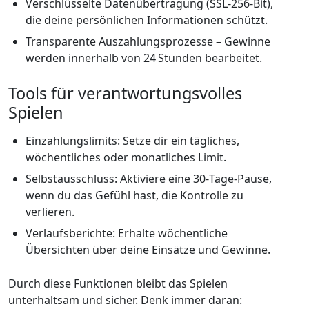
Verschlüsselte Datenübertragung (SSL‑256‑Bit),
die deine persönlichen Informationen schützt.
Transparente Auszahlungsprozesse – Gewinne
werden innerhalb von 24 Stunden bearbeitet.
Tools für verantwortungsvolles
Spielen
Einzahlungslimits: Setze dir ein tägliches,
wöchentliches oder monatliches Limit.
Selbstausschluss: Aktiviere eine 30‑Tage‑Pause,
wenn du das Gefühl hast, die Kontrolle zu
verlieren.
Verlaufsberichte: Erhalte wöchentliche
Übersichten über deine Einsätze und Gewinne.
Durch diese Funktionen bleibt das Spielen
unterhaltsam und sicher. Denk immer daran: