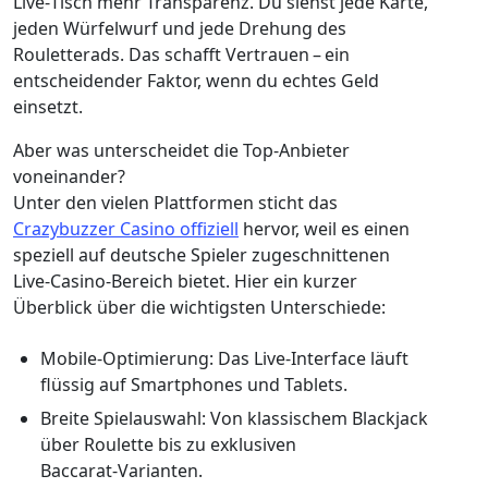
Live‑Tisch mehr Transparenz. Du siehst jede Karte,
jeden Würfelwurf und jede Drehung des
Rouletterads. Das schafft Vertrauen – ein
entscheidender Faktor, wenn du echtes Geld
einsetzt.
Aber was unterscheidet die Top‑Anbieter
voneinander?
Unter den vielen Plattformen sticht das
Crazybuzzer Casino offiziell
hervor, weil es einen
speziell auf deutsche Spieler zugeschnittenen
Live‑Casino‑Bereich bietet. Hier ein kurzer
Überblick über die wichtigsten Unterschiede:
Mobile‑Optimierung: Das Live‑Interface läuft
flüssig auf Smartphones und Tablets.
Breite Spielauswahl: Von klassischem Blackjack
über Roulette bis zu exklusiven
Baccarat‑Varianten.