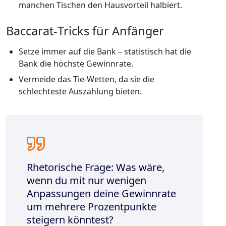
manchen Tischen den Hausvorteil halbiert.
Baccarat‑Tricks für Anfänger
Setze immer auf die Bank – statistisch hat die
Bank die höchste Gewinnrate.
Vermeide das Tie‑Wetten, da sie die
schlechteste Auszahlung bieten.
Rhetorische Frage: Was wäre,
wenn du mit nur wenigen
Anpassungen deine Gewinnrate
um mehrere Prozentpunkte
steigern könntest?