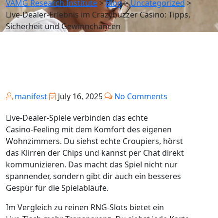
VAMG Research Institute
>
Blog
>
Uncategorized
>
Live‑Dealer‑Erlebnis im Crazybuzzer Casino: Tipps,
Sicherheit und Gewinnchancen
manifest
July 16, 2025
No Comments
Live‑Dealer‑Spiele verbinden das echte
Casino‑Feeling mit dem Komfort des eigenen
Wohnzimmers. Du siehst echte Croupiers, hörst
das Klirren der Chips und kannst per Chat direkt
kommunizieren. Das macht das Spiel nicht nur
spannender, sondern gibt dir auch ein besseres
Gespür für die Spielabläufe.
Im Vergleich zu reinen RNG‑Slots bietet ein