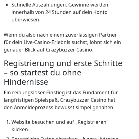
Schnelle Auszahlungen: Gewinne werden
innerhalb von 24 Stunden auf dein Konto
überwiesen.
Wenn du also nach einem zuverlässigen Partner
für dein Live‑Casino‑Erlebnis suchst, lohnt sich ein
genauer Blick auf Crazybuzzer Casino.
Registrierung und erste Schritte
– so startest du ohne
Hindernisse
Ein reibungsloser Einstieg ist das Fundament für
langfristigen Spielspaß. Crazybuzzer Casino hat
den Anmeldeprozess bewusst simpel gehalten.
Website besuchen und auf „Registrieren“
klicken.