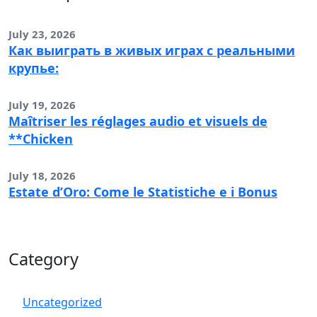
July 23, 2026
Как выиграть в живых играх с реальными
крупье:
July 19, 2026
Maîtriser les réglages audio et visuels de
**Chicken
July 18, 2026
Estate d’Oro: Come le Statistiche e i Bonus
Category
Uncategorized