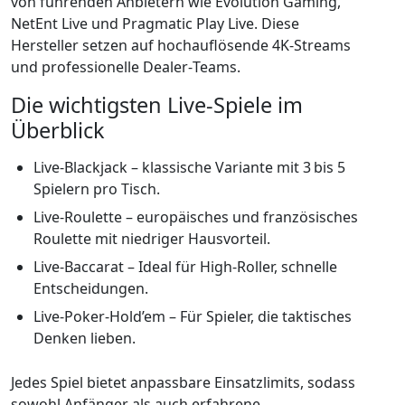
von führenden Anbietern wie Evolution Gaming,
NetEnt Live und Pragmatic Play Live. Diese
Hersteller setzen auf hochauflösende 4K‑Streams
und professionelle Dealer‑Teams.
Die wichtigsten Live‑Spiele im
Überblick
Live‑Blackjack – klassische Variante mit 3 bis 5
Spielern pro Tisch.
Live‑Roulette – europäisches und französisches
Roulette mit niedriger Hausvorteil.
Live‑Baccarat – Ideal für High‑Roller, schnelle
Entscheidungen.
Live‑Poker‑Hold’em – Für Spieler, die taktisches
Denken lieben.
Jedes Spiel bietet anpassbare Einsatzlimits, sodass
sowohl Anfänger als auch erfahrene