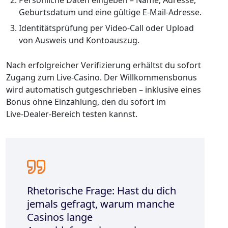
Persönliche Daten eingeben – Name, Adresse,
Geburtsdatum und eine gültige E‑Mail‑Adresse.
Identitätsprüfung per Video‑Call oder Upload
von Ausweis und Kontoauszug.
Nach erfolgreicher Verifizierung erhältst du sofort
Zugang zum Live‑Casino. Der Willkommensbonus
wird automatisch gutgeschrieben – inklusive eines
Bonus ohne Einzahlung, den du sofort im
Live‑Dealer‑Bereich testen kannst.
Rhetorische Frage: Hast du dich
jemals gefragt, warum manche
Casinos lange