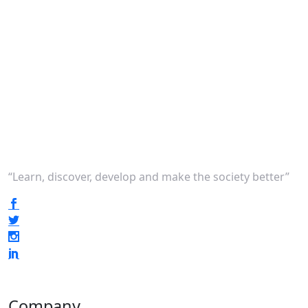
“Learn, discover, develop and make the society better”
Company