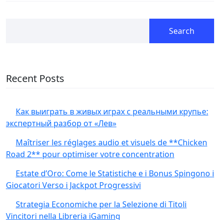
Search
Recent Posts
Как выиграть в живых играх с реальными крупье:
экспертный разбор от «Лев»
Maîtriser les réglages audio et visuels de **Chicken
Road 2** pour optimiser votre concentration
Estate d’Oro: Come le Statistiche e i Bonus Spingono i
Giocatori Verso i Jackpot Progressivi
Strategia Economiche per la Selezione di Titoli
Vincitori nella Libreria iGaming