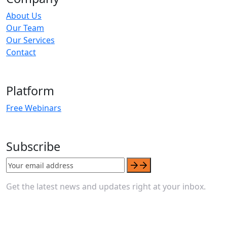
About Us
Our Team
Our Services
Contact
Platform
Free Webinars
Subscribe
Get the latest news and updates right at your inbox.