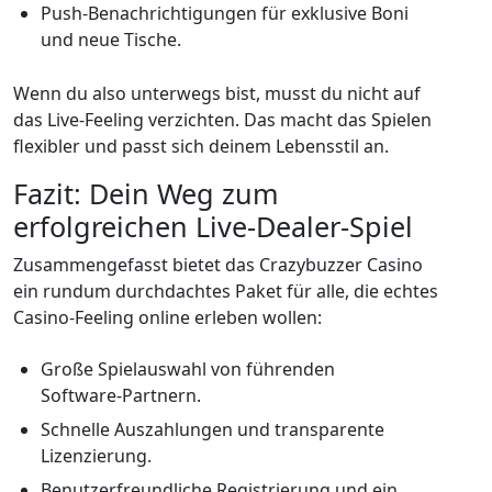
Push‑Benachrichtigungen für exklusive Boni
und neue Tische.
Wenn du also unterwegs bist, musst du nicht auf
das Live‑Feeling verzichten. Das macht das Spielen
flexibler und passt sich deinem Lebensstil an.
Fazit: Dein Weg zum
erfolgreichen Live‑Dealer‑Spiel
Zusammengefasst bietet das Crazybuzzer Casino
ein rundum durchdachtes Paket für alle, die echtes
Casino‑Feeling online erleben wollen:
Große Spielauswahl von führenden
Software‑Partnern.
Schnelle Auszahlungen und transparente
Lizenzierung.
Benutzerfreundliche Registrierung und ein