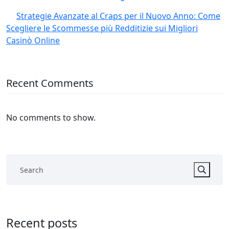
Strategie Avanzate al Craps per il Nuovo Anno: Come
Scegliere le Scommesse più Redditizie sui Migliori
Casinò Online
Recent Comments
No comments to show.
Recent posts