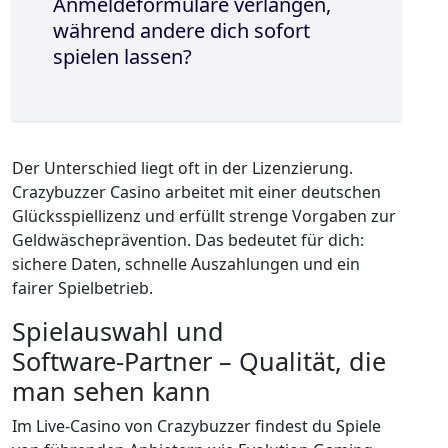
Anmeldeformulare verlangen,
während andere dich sofort
spielen lassen?
Der Unterschied liegt oft in der Lizenzierung.
Crazybuzzer Casino arbeitet mit einer deutschen
Glücksspiellizenz und erfüllt strenge Vorgaben zur
Geldwäscheprävention. Das bedeutet für dich:
sichere Daten, schnelle Auszahlungen und ein
fairer Spielbetrieb.
Spielauswahl und
Software‑Partner – Qualität, die
man sehen kann
Im Live‑Casino von Crazybuzzer findest du Spiele