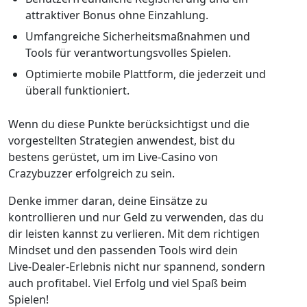
attraktiver Bonus ohne Einzahlung.
Umfangreiche Sicherheitsmaßnahmen und
Tools für verantwortungsvolles Spielen.
Optimierte mobile Plattform, die jederzeit und
überall funktioniert.
Wenn du diese Punkte berücksichtigst und die
vorgestellten Strategien anwendest, bist du
bestens gerüstet, um im Live‑Casino von
Crazybuzzer erfolgreich zu sein.
Denke immer daran, deine Einsätze zu
kontrollieren und nur Geld zu verwenden, das du
dir leisten kannst zu verlieren. Mit dem richtigen
Mindset und den passenden Tools wird dein
Live‑Dealer‑Erlebnis nicht nur spannend, sondern
auch profitabel. Viel Erfolg und viel Spaß beim
Spielen!