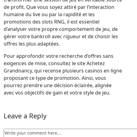
de profit. Que vous soyez attiré par l’interaction
humaine du live ou par la rapidité et les
promotions des slots RNG, il est essentiel
d’analyser votre propre comportement de jeu, de
gérer votre bankroll avec rigueur et de choisir les
offres les plus adaptées.
Pour approfondir votre recherche d’offres sans
exigences de mise, consultez le site Achetez
Grandnancy, qui recense plusieurs casinos en ligne
proposant ce type de promotion. Ainsi, vous
pourrez prendre une décision éclairée, alignée
avec vos objectifs de gain et votre style de jeu.
Leave a Reply