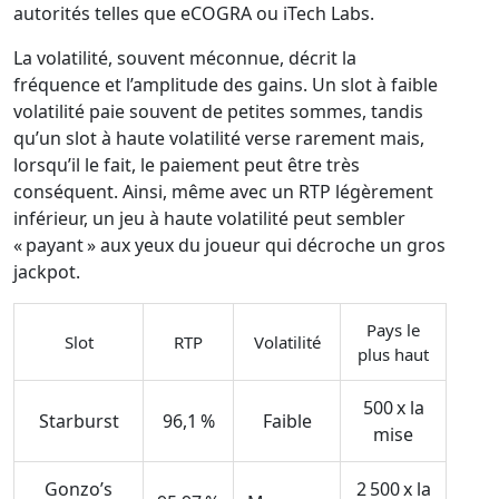
autorités telles que eCOGRA ou iTech Labs.
La volatilité, souvent méconnue, décrit la
fréquence et l’amplitude des gains. Un slot à faible
volatilité paie souvent de petites sommes, tandis
qu’un slot à haute volatilité verse rarement mais,
lorsqu’il le fait, le paiement peut être très
conséquent. Ainsi, même avec un RTP légèrement
inférieur, un jeu à haute volatilité peut sembler
« payant » aux yeux du joueur qui décroche un gros
jackpot.
Pays le
Slot
RTP
Volatilité
plus haut
500 x la
Starburst
96,1 %
Faible
mise
Gonzo’s
2 500 x la