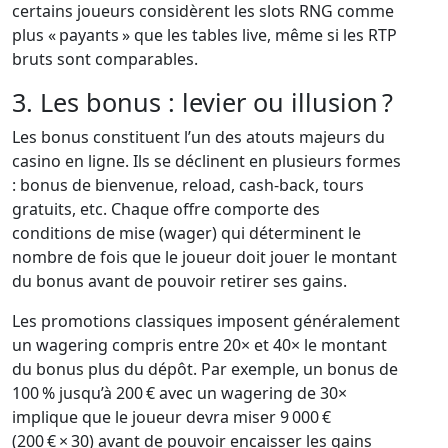
certains joueurs considèrent les slots RNG comme
plus « payants » que les tables live, même si les RTP
bruts sont comparables.
3. Les bonus : levier ou illusion ?
Les bonus constituent l’un des atouts majeurs du
casino en ligne. Ils se déclinent en plusieurs formes
: bonus de bienvenue, reload, cash‑back, tours
gratuits, etc. Chaque offre comporte des
conditions de mise (wager) qui déterminent le
nombre de fois que le joueur doit jouer le montant
du bonus avant de pouvoir retirer ses gains.
Les promotions classiques imposent généralement
un wagering compris entre 20× et 40× le montant
du bonus plus du dépôt. Par exemple, un bonus de
100 % jusqu’à 200 € avec un wagering de 30×
implique que le joueur devra miser 9 000 €
(200 € × 30) avant de pouvoir encaisser les gains