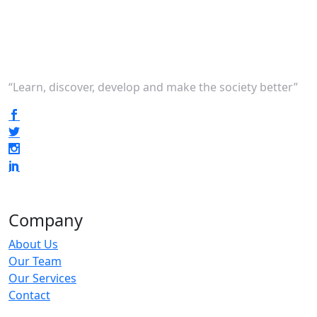
“Learn, discover, develop and make the society better”
Company
About Us
Our Team
Our Services
Contact