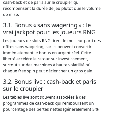
cash‑back et de paris sur le croupier qui
récompensent la durée de jeu plutôt que le volume
de mise.
3.1. Bonus « sans wagering » : le
vrai jackpot pour les joueurs RNG
Les joueurs de slots RNG tirent le meilleur parti des
offres sans wagering, car ils peuvent convertir
immédiatement le bonus en argent réel. Cette
liberté accélère le retour sur investissement,
surtout sur des machines à haute volatilité où
chaque free spin peut déclencher un gros gain.
3.2. Bonus live : cash‑back et paris
sur le croupier
Les tables live sont souvent associées à des
programmes de cash‑back qui remboursent un
pourcentage des pertes nettes (généralement 5 %