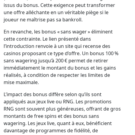
issus du bonus. Cette exigence peut transformer
une offre alléchante en un véritable piège si le
joueur ne maîtrise pas sa bankroll.
En revanche, les bonus « sans wager » éliminent
cette contrainte. Le lien présenté dans
l’introduction renvoie à un site qui recense des
casinos proposant ce type d’offre. Un bonus 100 %
sans wagering jusqu’à 200 € permet de retirer
immédiatement le montant du bonus et les gains
réalisés, à condition de respecter les limites de
mise maximale.
L’impact des bonus diffère selon qu’ils sont
appliqués aux jeux live ou RNG. Les promotions
RNG sont souvent plus généreuses, offrant de gros
montants de free spins et des bonus sans
wagering. Les jeux live, quant à eux, bénéficient
davantage de programmes de fidélité, de