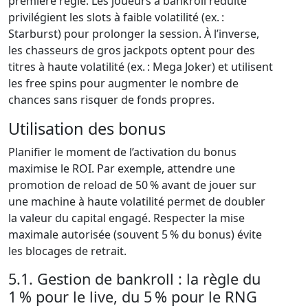
première règle. Les joueurs à bankroll réduite
privilégient les slots à faible volatilité (ex. :
Starburst) pour prolonger la session. À l’inverse,
les chasseurs de gros jackpots optent pour des
titres à haute volatilité (ex. : Mega Joker) et utilisent
les free spins pour augmenter le nombre de
chances sans risquer de fonds propres.
Utilisation des bonus
Planifier le moment de l’activation du bonus
maximise le ROI. Par exemple, attendre une
promotion de reload de 50 % avant de jouer sur
une machine à haute volatilité permet de doubler
la valeur du capital engagé. Respecter la mise
maximale autorisée (souvent 5 % du bonus) évite
les blocages de retrait.
5.1. Gestion de bankroll : la règle du
1 % pour le live, du 5 % pour le RNG