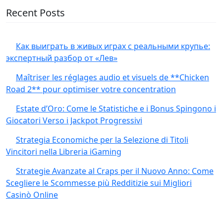
Recent Posts
Как выиграть в живых играх с реальными крупье:
экспертный разбор от «Лев»
Maîtriser les réglages audio et visuels de **Chicken
Road 2** pour optimiser votre concentration
Estate d’Oro: Come le Statistiche e i Bonus Spingono i
Giocatori Verso i Jackpot Progressivi
Strategia Economiche per la Selezione di Titoli
Vincitori nella Libreria iGaming
Strategie Avanzate al Craps per il Nuovo Anno: Come
Scegliere le Scommesse più Redditizie sui Migliori
Casinò Online