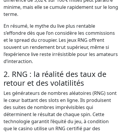
différence de 5,62 € sur 100 € misés peut paraître
minime, mais elle se cumule rapidement sur le long
terme.
En résumé, le mythe du live plus rentable
s’effondre dès que l’on considère les commissions
et le spread du croupier. Les jeux RNG offrent
souvent un rendement brut supérieur, même si
l’expérience live reste irrésistible pour les amateurs
d’interaction.
2. RNG : la réalité des taux de
retour et des volatilités
Les générateurs de nombres aléatoires (RNG) sont
le cœur battant des slots en ligne. Ils produisent
des suites de nombres imprévisibles qui
déterminent le résultat de chaque spin. Cette
technologie garantit l’équité du jeu, à condition
que le casino utilise un RNG certifié par des