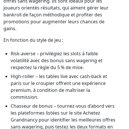
offres sans wagering. Ils sont idéaux pour les
joueurs orientés résultats, qui aiment gérer leur
bankroll de façon méthodique et profiter des
promotions pour augmenter leurs chances de
gains.
En fonction du style de jeu :
Risk‑averse – privilégiez les slots à faible
volatilité avec des bonus sans wagering et
respectez la règle du 5 % de mise.
High‑roller – les tables live avec cash‑back et
paris sur le croupier offrent une expérience
premium, à condition de maîtriser la
commission.
Chasseur de bonus – tournez-vous d’abord vers
les plateformes listées sur le site Achetez
Grandnancy pour identifier les meilleures offres
sans wagering, puis testez les deux formats en