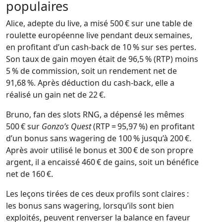
populaires
Alice, adepte du live, a misé 500 € sur une table de
roulette européenne live pendant deux semaines,
en profitant d’un cash‑back de 10 % sur ses pertes.
Son taux de gain moyen était de 96,5 % (RTP) moins
5 % de commission, soit un rendement net de
91,68 %. Après déduction du cash‑back, elle a
réalisé un gain net de 22 €.
Bruno, fan des slots RNG, a dépensé les mêmes
500 € sur
Gonzo’s Quest
(RTP = 95,97 %) en profitant
d’un bonus sans wagering de 100 % jusqu’à 200 €.
Après avoir utilisé le bonus et 300 € de son propre
argent, il a encaissé 460 € de gains, soit un bénéfice
net de 160 €.
Les leçons tirées de ces deux profils sont claires :
les bonus sans wagering, lorsqu’ils sont bien
exploités, peuvent renverser la balance en faveur