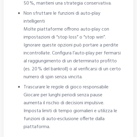
50 %, mantieni una strategia conservativa.
Non sfruttare le funzioni di auto‑play
intelligenti
Molte piattaforme offrono auto‑play con
impostazioni di “stop loss” o “stop win”.
Ignorare queste opzioni può portare a perdite
incontrollate. Configura l’auto‑play per fermarsi
al raggiungimento di un determinato profitto
(es. 20 % del bankroll) o al verificarsi di un certo
numero di spin senza vincita.
Trascurare le regole di gioco responsabile
Giocare per lunghi periodi senza pause
aumenta il rischio di decisioni impulsive.
Imposta limiti di tempo giornalieri e utilizza le
funzioni di auto‑esclusione offerte dalla
piattaforma.