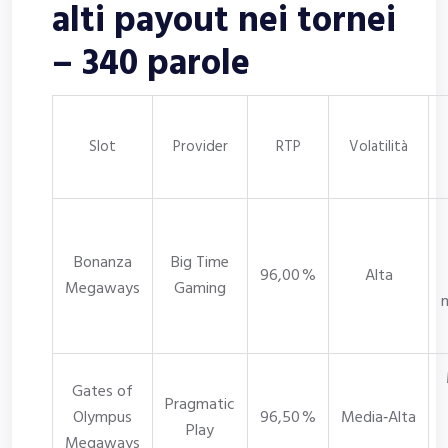
alti payout nei tornei
– 340 parole
Slot
Provider
RTP
Volatilità
Bonanza
Big Time
96,00 %
Alta
Megaways
Gaming
m
Gates of
Pragmatic
Olympus
96,50 %
Media‑Alta
Play
Megaways