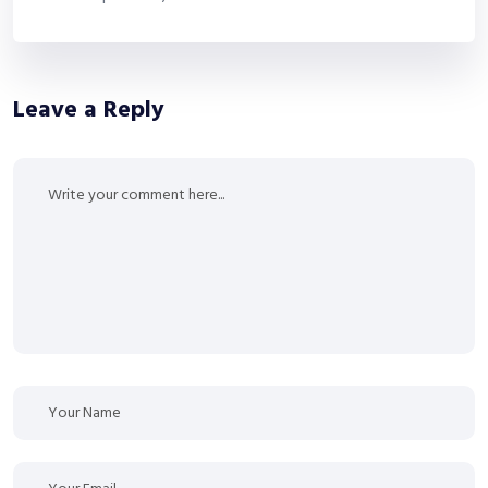
Leave a Reply