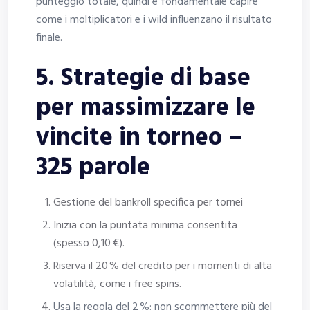
punteggio totale, quindi è fondamentale capire
come i moltiplicatori e i wild influenzano il risultato
finale.
5. Strategie di base
per massimizzare le
vincite in torneo –
325 parole
Gestione del bankroll specifica per tornei
Inizia con la puntata minima consentita
(spesso 0,10 €).
Riserva il 20 % del credito per i momenti di alta
volatilità, come i free spins.
Usa la regola del 2 %: non scommettere più del