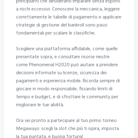
principianti che desiderano imparare senza esporsi
a rischi eccessivi. Conoscere la meccanica, leggere
correttamente le tabelle di pagamento e applicare
strategie di gestione del bankroll sono passi
fondamentali per scalare le classifiche.
Scegliere una piattaforma affidabile, come quelle
presentate sopra, e consultare risorse neutre
come Phenomenal H2020 può aiutare a prendere
decisioni informate su licenze, sicurezza dei
pagamenti e esperienza mobile. Ricorda sempre di
giocare in modo responsabile, fissando limiti di
tempo e budget, e di sfruttare le community per
migliorare le tue abilità.
Ora sei pronto a partecipare al tuo primo torneo
Megaways: scegli la slot che più ti ispira, imposta
la tua puntata, e buona fortuna!