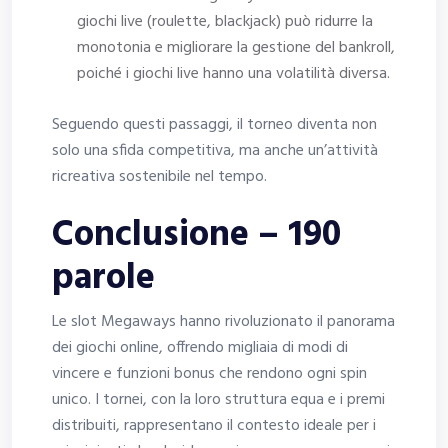
giochi live (roulette, blackjack) può ridurre la
monotonia e migliorare la gestione del bankroll,
poiché i giochi live hanno una volatilità diversa.
Seguendo questi passaggi, il torneo diventa non
solo una sfida competitiva, ma anche un’attività
ricreativa sostenibile nel tempo.
Conclusione – 190
parole
Le slot Megaways hanno rivoluzionato il panorama
dei giochi online, offrendo migliaia di modi di
vincere e funzioni bonus che rendono ogni spin
unico. I tornei, con la loro struttura equa e i premi
distribuiti, rappresentano il contesto ideale per i