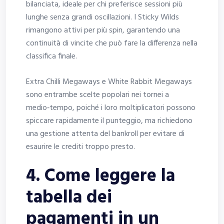
bilanciata, ideale per chi preferisce sessioni più
lunghe senza grandi oscillazioni. I Sticky Wilds
rimangono attivi per più spin, garantendo una
continuità di vincite che può fare la differenza nella
classifica finale.
Extra Chilli Megaways e White Rabbit Megaways
sono entrambe scelte popolari nei tornei a
medio‑tempo, poiché i loro moltiplicatori possono
spiccare rapidamente il punteggio, ma richiedono
una gestione attenta del bankroll per evitare di
esaurire le crediti troppo presto.
4. Come leggere la
tabella dei
pagamenti in un