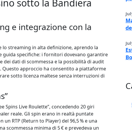
sino sotto la Bandiera
Jul
Ma
ing e integrazione con la
de
Jul
e lo streaming in alta definizione, aprendo la
Es
e guida specifiche: i fornitori dovevano garantire
B
e dei dati di scommessa e la possibilità di audit
. Questo approccio ha consentito a piattaforme
are sotto licenza maltese senza interruzioni di
C
ns”
e Spins Live Roulette”, concedendo 20 giri
aler reale. Gli spin erano in realtà puntate
 con un RTP (Return to Player) del 96,5 % e una
 una scommessa minima di 5 € e prevedeva un