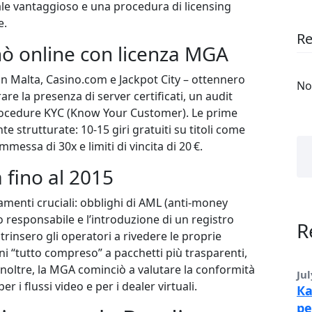
ale vantaggioso e una procedura di licensing
e.
R
nò online con licenza MGA
on Malta, Casino.com e Jackpot City – ottennero
No
re la presenza di server certificati, un audit
rocedure KYC (Know Your Customer). Le prime
strutturate: 10‑15 giri gratuiti su titoli come
ommessa di 30x e limiti di vincita di 20 €.
 fino al 2015
menti cruciali: obblighi di AML (anti‑money
co responsabile e l’introduzione di un registro
R
rinsero gli operatori a rivedere le proprie
i “tutto compreso” a pacchetti più trasparenti,
Inoltre, la MGA cominciò a valutare la conformità
Jul
r i flussi video e per i dealer virtuali.
Ка
ре