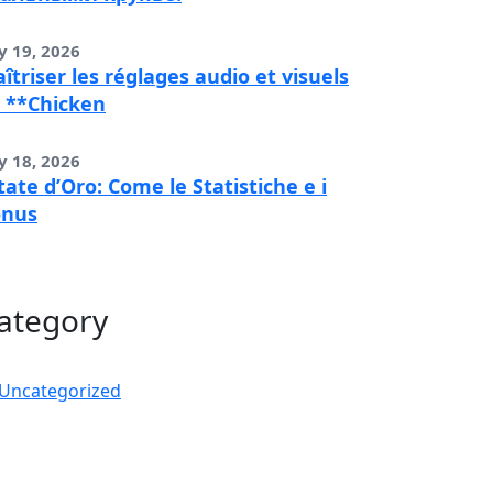
y 19, 2026
îtriser les réglages audio et visuels
 **Chicken
y 18, 2026
tate d’Oro: Come le Statistiche e i
onus
ategory
Uncategorized