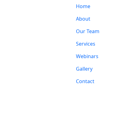
Home
About
Our Team
Services
Webinars
Gallery
Contact