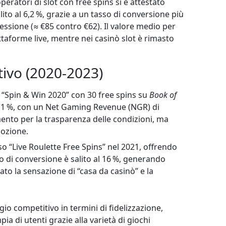
peratori di slot con free spins si è attestato
alito al 6,2 %, grazie a un tasso di conversione più
ssione (≈ €85 contro €62). Il valore medio per
attaforme live, mentre nei casinò slot è rimasto
tivo (2020‑2023)
 “Spin & Win 2020” con 30 free spins su
Book of
l 11 %, con un Net Gaming Revenue (NGR) di
ento per la trasparenza delle condizioni, ma
mozione.
 “Live Roulette Free Spins” nel 2021, offrendo
so di conversione è salito al 16 %, generando
ato la sensazione di “casa da casinò” e la
gio competitivo in termini di fidelizzazione,
 di utenti grazie alla varietà di giochi