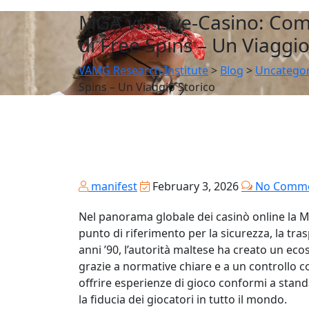
MGA vs. Live‑Casino: Com
di Free Spins – Un Viaggio
VAMG Research Institute
>
Blog
>
Uncategor
Spins – Un Viaggio Storico
manifest
February 3, 2026
No Comm
Nel panorama globale dei casinò online la 
punto di riferimento per la sicurezza, la tra
anni ’90, l’autorità maltese ha creato un ec
grazie a normative chiare e a un controllo c
offrire esperienze di gioco conformi a stand
la fiducia dei giocatori in tutto il mondo.