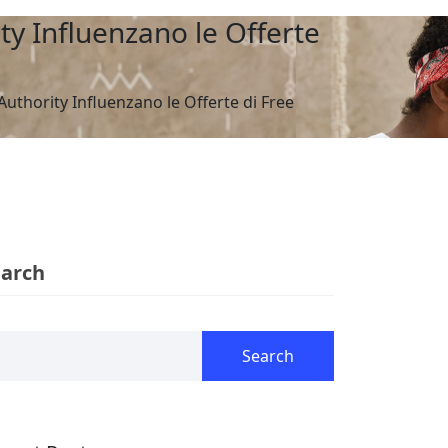
y Influenzano le Offerte
uthority Influenzano le Offerte di Free
earch
Search