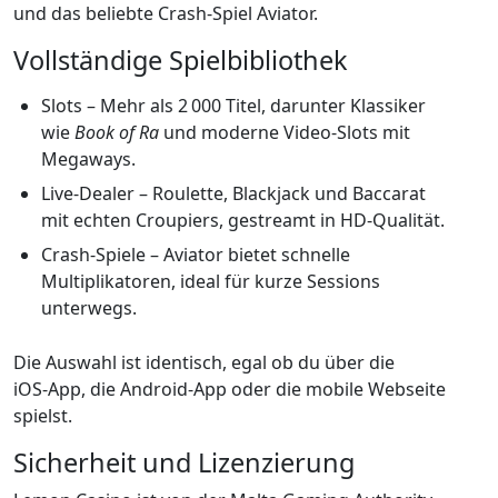
und das beliebte Crash‑Spiel Aviator.
Vollständige Spielbibliothek
Slots – Mehr als 2 000 Titel, darunter Klassiker
wie
Book of Ra
und moderne Video‑Slots mit
Megaways.
Live‑Dealer – Roulette, Blackjack und Baccarat
mit echten Croupiers, gestreamt in HD‑Qualität.
Crash‑Spiele – Aviator bietet schnelle
Multiplikatoren, ideal für kurze Sessions
unterwegs.
Die Auswahl ist identisch, egal ob du über die
iOS‑App, die Android‑App oder die mobile Webseite
spielst.
Sicherheit und Lizenzierung