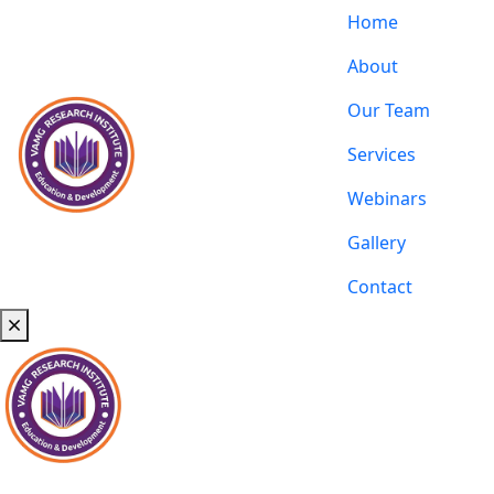
Home
About
Our Team
Services
Webinars
Gallery
Contact