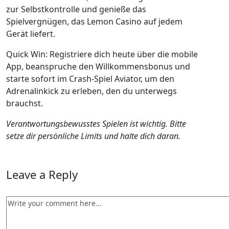
zur Selbstkontrolle und genieße das
Spielvergnügen, das Lemon Casino auf jedem
Gerät liefert.
Quick Win: Registriere dich heute über die mobile
App, beanspruche den Willkommensbonus und
starte sofort im Crash‑Spiel Aviator, um den
Adrenalinkick zu erleben, den du unterwegs
brauchst.
Verantwortungsbewusstes Spielen ist wichtig. Bitte
setze dir persönliche Limits und halte dich daran.
Leave a Reply