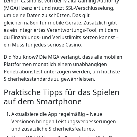
Lemon Casino ist von der Malta Gaming Authority
(MGA) lizenziert und nutzt SSL‑Verschlüsselung,
um deine Daten zu schützen. Das gilt
gleichermaßen für mobile Geräte. Zusätzlich gibt
es ein integriertes Verantwortungs‑Tool, mit dem
du Einzahlungs‑ und Verlustlimits setzen kannst –
ein Muss für jedes seriöse Casino.
Did You Know? Die MGA verlangt, dass alle mobilen
Plattformen monatlich einem unabhängigen
Penetrationstest unterzogen werden, um höchste
Sicherheitsstandards zu gewährleisten.
Praktische Tipps für das Spielen
auf dem Smartphone
Aktualisiere die App regelmäßig – Neue
Versionen bringen Leistungsverbesserungen
und zusätzliche Sicherheitsfeatures.