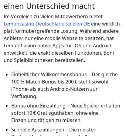
einen Unterschied macht
Im Vergleich zu vielen Mitbewerbern bietet
Lemoncasino Deutschland spielen DE
eine wirklich
plattformübergreifende Lösung. Während andere
Anbieter nur eine mobile Webseite besitzen, hat
Lemon Casino native Apps für iOS und Android
entwickelt, die exakt dieselben Funktionen, Boni
und Spielbibliotheken bereitstellen.
Einheitlicher Willkommensbonus – Der gleiche
100 %‑Match‑Bonus bis 200 € steht sowohl
iPhone‑ als auch Android‑Nutzern zur
Verfügung.
Bonus ohne Einzahlung – Neue Spieler erhalten
sofort 10 € Gratisguthaben, ohne eine
Einzahlung tätigen zu müssen.
Schnelle Auszahlungen – Die meisten