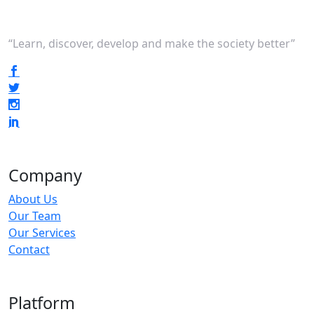
“Learn, discover, develop and make the society better”
Company
About Us
Our Team
Our Services
Contact
Platform