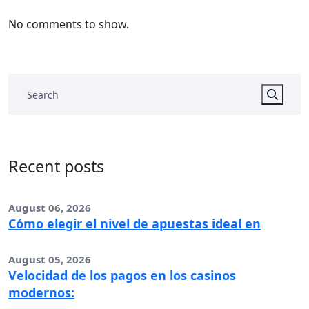
No comments to show.
Recent posts
August 06, 2026
Cómo elegir el nivel de apuestas ideal en
August 05, 2026
Velocidad de los pagos en los casinos
modernos: