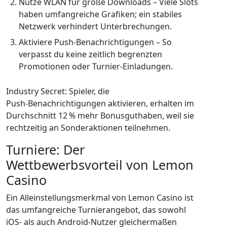
Nutze WLAN für große Downloads – Viele Slots
haben umfangreiche Grafiken; ein stabiles
Netzwerk verhindert Unterbrechungen.
Aktiviere Push‑Benachrichtigungen – So
verpasst du keine zeitlich begrenzten
Promotionen oder Turnier‑Einladungen.
Industry Secret: Spieler, die
Push‑Benachrichtigungen aktivieren, erhalten im
Durchschnitt 12 % mehr Bonusguthaben, weil sie
rechtzeitig an Sonderaktionen teilnehmen.
Turniere: Der
Wettbewerbsvorteil von Lemon
Casino
Ein Alleinstellungsmerkmal von Lemon Casino ist
das umfangreiche Turnierangebot, das sowohl
iOS‑ als auch Android‑Nutzer gleichermaßen