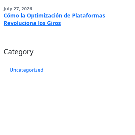
July 27, 2026
Cómo la Optimización de Plataformas
Revoluciona los Giros
Category
Uncategorized