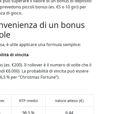
ck può superare il valore di un bonus di deposito
prevedono piccoli bonus (es. €5 o 10 giri) per
za di gioco.
onvenienza di un bonus
ole
sa, è utile applicare una formula semplice:
lità di vincita
 (es. €200). Il rollover è il numero di volte che il
 €6.000). La probabilità di vincita può essere
96,5 % per “Christmas Fortune”).
ver
RTP medio
Valore atteso (€)
x
96,5 %
6,44