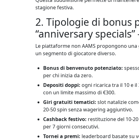
Questa suddivisione permette di mantenere al
stagione festiva.
2. Tipologie di bonus 
“anniversary specials”
Le piattaforme non AAMS propongono una g
un segmento di giocatore diverso.
Bonus di benvenuto potenziato:
spesso 
per chi inizia da zero.
Depositi doppi:
ogni ricarica tra il 10 e 
con un limite massimo di €300.
Giri gratuiti tematici:
slot natalizie com
20‑50 spin senza wagering aggiuntivo.
Cashback festivo:
restituzione del 10‑20 
per 7 giorni consecutivi.
Tornei a premi:
leaderboard basate su v