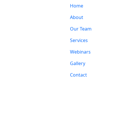
Home
About
Our Team
Services
Webinars
Gallery
Contact