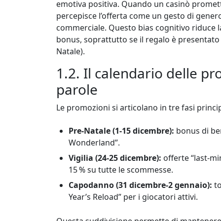
emotiva positiva. Quando un casinò promette
percepisce l’offerta come un gesto di gene
commerciale. Questo bias cognitivo riduce la 
bonus, soprattutto se il regalo è presentato c
Natale).
1.2. Il calendario delle p
parole
Le promozioni si articolano in tre fasi princip
Pre‑Natale (1‑15 dicembre):
bonus di ben
Wonderland”.
Vigilia (24‑25 dicembre):
offerte “last‑mi
15 % su tutte le scommesse.
Capodanno (31 dicembre‑2 gennaio):
to
Year’s Reload” per i giocatori attivi.