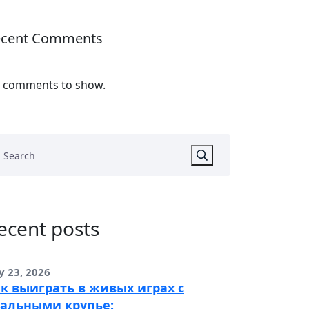
ecent Comments
 comments to show.
ecent posts
y 23, 2026
к выиграть в живых играх с
альными крупье: