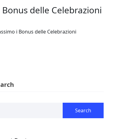
 Bonus delle Celebrazioni
assimo i Bonus delle Celebrazioni
earch
Search