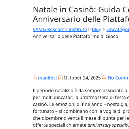
Natale in Casinò: Guida C
Anniversario delle Piatta
VAMG Research Institute
>
Blog
>
Uncategor
Anniversario delle Piattaforme di Gioco
manifest
October 24, 2025
No Comm
Il periodo natalizio è da sempre associato a luc
per molti giocatori, a un’atmosfera di festa
casinò. Le emozioni di fine anno – nostalgia,
fortunato – si combinano con la voglia di p
che dicembre diventa il mese di punta per le
offerte speciali chiamate
anniversary specials
.