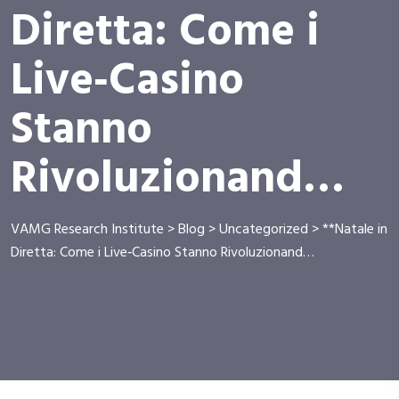
Diretta: Come i
Live‑Casino
Stanno
Rivoluzionand…
VAMG Research Institute
>
Blog
>
Uncategorized
>
**Natale in
Diretta: Come i Live‑Casino Stanno Rivoluzionand…