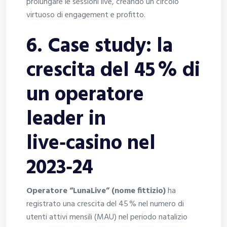
prolungare le sessioni live, creando un circolo
virtuoso di engagement e profitto.
6. Case study: la
crescita del 45 % di
un operatore
leader in
live‑casino nel
2023‑24
Operatore “LunaLive” (nome fittizio)
ha
registrato una crescita del 45 % nel numero di
utenti attivi mensili (MAU) nel periodo natalizio