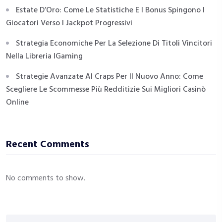
Estate D’Oro: Come Le Statistiche E I Bonus Spingono I
Giocatori Verso I Jackpot Progressivi
Strategia Economiche Per La Selezione Di Titoli Vincitori
Nella Libreria IGaming
Strategie Avanzate Al Craps Per Il Nuovo Anno: Come
Scegliere Le Scommesse Più Redditizie Sui Migliori Casinò
Online
Recent Comments
No comments to show.