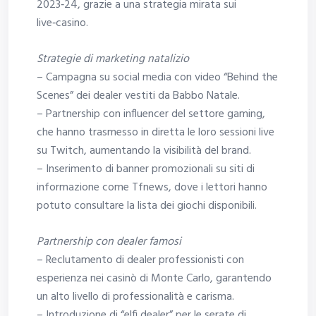
2023‑24, grazie a una strategia mirata sui
live‑casino.
Strategie di marketing natalizio
– Campagna su social media con video “Behind the
Scenes” dei dealer vestiti da Babbo Natale.
– Partnership con influencer del settore gaming,
che hanno trasmesso in diretta le loro sessioni live
su Twitch, aumentando la visibilità del brand.
– Inserimento di banner promozionali su siti di
informazione come Tfnews, dove i lettori hanno
potuto consultare la lista dei giochi disponibili.
Partnership con dealer famosi
– Reclutamento di dealer professionisti con
esperienza nei casinò di Monte Carlo, garantendo
un alto livello di professionalità e carisma.
– Introduzione di “elfi dealer” per le serate di