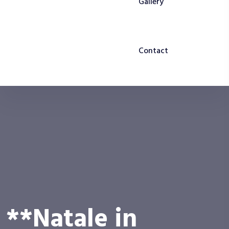
Gallery
Contact
**Natale in