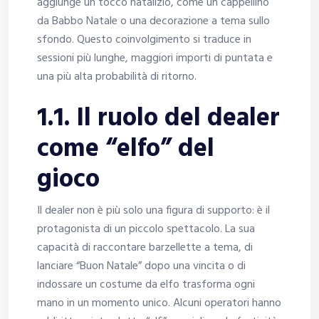
aggiunge un tocco natalizio, come un cappellino
da Babbo Natale o una decorazione a tema sullo
sfondo. Questo coinvolgimento si traduce in
sessioni più lunghe, maggiori importi di puntata e
una più alta probabilità di ritorno.
1.1. Il ruolo del dealer
come “elfo” del
gioco
Il dealer non è più solo una figura di supporto: è il
protagonista di un piccolo spettacolo. La sua
capacità di raccontare barzellette a tema, di
lanciare “Buon Natale” dopo una vincita o di
indossare un costume da elfo trasforma ogni
mano in un momento unico. Alcuni operatori hanno