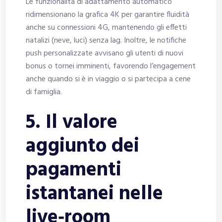
Le funzionalità di adattamento automatico
ridimensionano la grafica 4K per garantire fluidità
anche su connessioni 4G, mantenendo gli effetti
natalizi (neve, luci) senza lag. Inoltre, le notifiche
push personalizzate avvisano gli utenti di nuovi
bonus o tornei imminenti, favorendo l’engagement
anche quando si è in viaggio o si partecipa a cene
di famiglia.
5. Il valore
aggiunto dei
pagamenti
istantanei nelle
live‑room