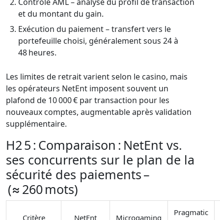
Contrôle AML – analyse du profil de transaction
et du montant du gain.
Exécution du paiement – transfert vers le
portefeuille choisi, généralement sous 24 à
48 heures.
Les limites de retrait varient selon le casino, mais
les opérateurs NetEnt imposent souvent un
plafond de 10 000 € par transaction pour les
nouveaux comptes, augmentable après validation
supplémentaire.
H2 5 : Comparaison : NetEnt vs.
ses concurrents sur le plan de la
sécurité des paiements –
(≈ 260 mots)
Pragmatic
Critère
NetEnt
Microgaming