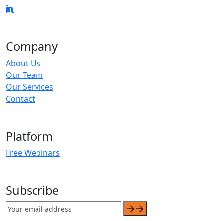
Company
About Us
Our Team
Our Services
Contact
Platform
Free Webinars
Subscribe