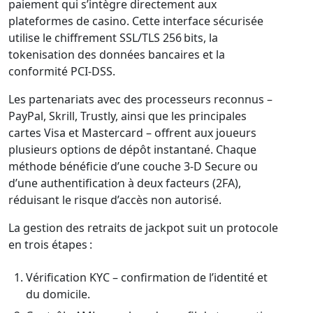
paiement qui s’intègre directement aux
plateformes de casino. Cette interface sécurisée
utilise le chiffrement SSL/TLS 256 bits, la
tokenisation des données bancaires et la
conformité PCI‑DSS.
Les partenariats avec des processeurs reconnus –
PayPal, Skrill, Trustly, ainsi que les principales
cartes Visa et Mastercard – offrent aux joueurs
plusieurs options de dépôt instantané. Chaque
méthode bénéficie d’une couche 3‑D Secure ou
d’une authentification à deux facteurs (2FA),
réduisant le risque d’accès non autorisé.
La gestion des retraits de jackpot suit un protocole
en trois étapes :
Vérification KYC – confirmation de l’identité et
du domicile.