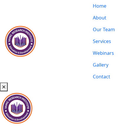
Home
About
Our Team
Services
Webinars
Gallery
Contact