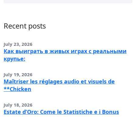
Recent posts
July 23, 2026
Как выиграть в живых играх с реальными
крупье:
July 19, 2026
Maîtriser les réglages audio et visuels de
**Chicken
July 18, 2026
Estate d’Oro: Come le Statistiche e i Bonus