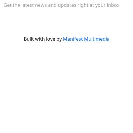
Get the latest news and updates right at your inbox.
Built with love by
Manifest Multimedia