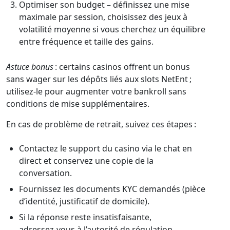
Optimiser son budget – définissez une mise
maximale par session, choisissez des jeux à
volatilité moyenne si vous cherchez un équilibre
entre fréquence et taille des gains.
Astuce bonus
: certains casinos offrent un bonus
sans wager sur les dépôts liés aux slots NetEnt ;
utilisez‑le pour augmenter votre bankroll sans
conditions de mise supplémentaires.
En cas de problème de retrait, suivez ces étapes :
Contactez le support du casino via le chat en
direct et conservez une copie de la
conversation.
Fournissez les documents KYC demandés (pièce
d’identité, justificatif de domicile).
Si la réponse reste insatisfaisante,
adressez‑vous à l’autorité de régulation