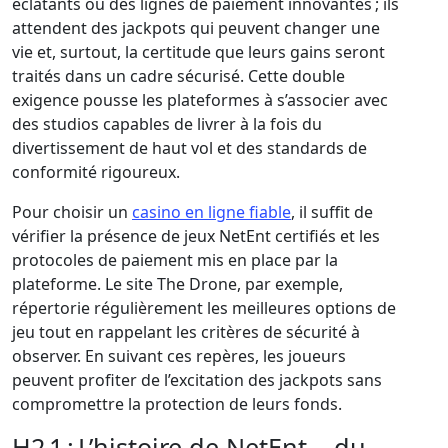
éclatants ou des lignes de paiement innovantes ; ils
attendent des jackpots qui peuvent changer une
vie et, surtout, la certitude que leurs gains seront
traités dans un cadre sécurisé. Cette double
exigence pousse les plateformes à s’associer avec
des studios capables de livrer à la fois du
divertissement de haut vol et des standards de
conformité rigoureux.
Pour choisir un
casino en ligne fiable
, il suffit de
vérifier la présence de jeux NetEnt certifiés et les
protocoles de paiement mis en place par la
plateforme. Le site The Drone, par exemple,
répertorie régulièrement les meilleures options de
jeu tout en rappelant les critères de sécurité à
observer. En suivant ces repères, les joueurs
peuvent profiter de l’excitation des jackpots sans
compromettre la protection de leurs fonds.
H2 1 : L’histoire de NetEnt – du