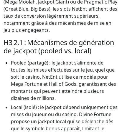
(Mega Moolah, Jackpot Giant) ou de Pragmatic Play
(Great Blue, Big Bass), les slots NetEnt affichent des
taux de conversion légèrement supérieurs,
notamment grâce à des mécanismes de mise en
jeu plus engageants.
H3 2.1 : Mécanismes de génération
de jackpot (pooled vs. local)
Pooled (partagé) : le jackpot s’alimente de
toutes les mises effectuées sur le jeu, quel que
soit le casino. NetEnt utilise ce modèle pour
Mega Fortune et Hall of Gods, garantissant des
montants qui peuvent atteindre plusieurs
dizaines de millions.
Local (isolé) : le jackpot dépend uniquement des
mises du joueur ou du casino. Divine Fortune
propose un jackpot local qui se déclenche dès
que le symbole bonus apparaît, limitant le