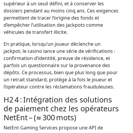
supérieur à un seuil défini, et à conserver les
dossiers pendant au moins cinq ans. Ces exigences
permettent de tracer l’origine des fonds et
d’empêcher l’utilisation des jackpots comme
véhicules de transfert illicite.
En pratique, lorsqu’un joueur déclenche un
jackpot, le casino lance une série de vérifications :
confirmation d’identité, preuve de résidence, et
parfois un questionnaire sur la provenance des
dépôts. Ce processus, bien que plus long que pour
un retrait standard, protège à la fois le joueur et
l’opérateur contre les réclamations frauduleuses.
H2 4 : Intégration des solutions
de paiement chez les opérateurs
NetEnt – (≈ 300 mots)
NetEnt Gaming Services propose une API de