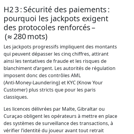
H2 3 : Sécurité des paiements :
pourquoi les jackpots exigent
des protocoles renforcés –
(≈ 280 mots)
Les jackpots progressifs impliquent des montants
qui peuvent dépasser les cinq chiffres, attirant
ainsi les tentatives de fraude et les risques de
blanchiment d’argent. Les autorités de régulation
imposent donc des contrôles AML
(Anti‑Money‑Laundering) et KYC (Know Your
Customer) plus stricts que pour les paris
classiques.
Les licences délivrées par Malte, Gibraltar ou
Curaçao obligent les opérateurs à mettre en place
des systèmes de surveillance des transactions, à
vérifier l’identité du joueur avant tout retrait