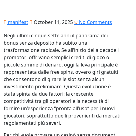
manifest
October 11, 2025
No Comments
Negli ultimi cinque‑sette anni il panorama dei
bonus senza deposito ha subito una
trasformazione radicale. Se all’inizio della decade i
promotori offrivano semplici crediti di gioco o
piccole somme di denaro, oggi la leva principale è
rappresentata dalle free spins, ovvero giri gratuiti
che consentono di girare le slot senza alcun
investimento preliminare. Questa evoluzione è
stata spinta da due fattori: la crescente
competitività tra gli operatori e la necessità di
fornire un’esperienza “pronta all’uso” per i nuovi
giocatori, soprattutto quelli provenienti da mercati
regolamentati più severi.
Per chi vuole provare un casinò senza documenti,