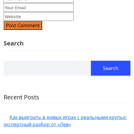
Post Comment
Search
Search
Recent Posts
Как выиграть в живых играх с реальными крупье:
экспертный разбор от «Лев»