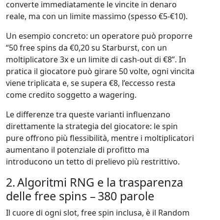
converte immediatamente le vincite in denaro
reale, ma con un limite massimo (spesso €5‑€10).
Un esempio concreto: un operatore può proporre
“50 free spins da €0,20 su Starburst, con un
moltiplicatore 3x e un limite di cash‑out di €8”. In
pratica il giocatore può girare 50 volte, ogni vincita
viene triplicata e, se supera €8, l’eccesso resta
come credito soggetto a wagering.
Le differenze tra queste varianti influenzano
direttamente la strategia del giocatore: le spin
pure offrono più flessibilità, mentre i moltiplicatori
aumentano il potenziale di profitto ma
introducono un tetto di prelievo più restrittivo.
2. Algoritmi RNG e la trasparenza
delle free spins – 380 parole
Il cuore di ogni slot, free spin inclusa, è il Random