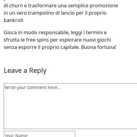
di churn e trasformare una semplice promozione
in un vero trampolino di lancio per il proprio
bankroll.
Gioca in modo responsabile, leggi i termini e
sfrutta le free spins per esplorare nuovi giochi
senza esporre il proprio capitale. Buona fortuna!
Leave a Reply