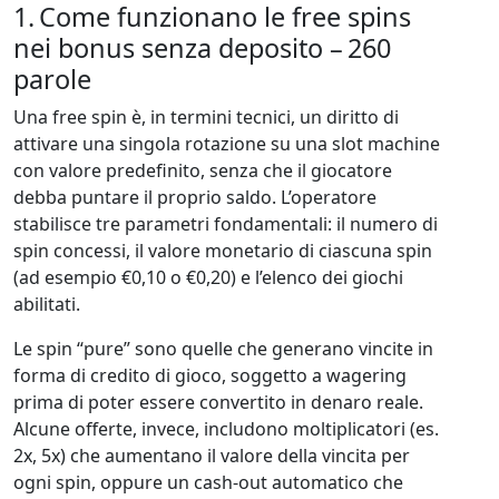
1. Come funzionano le free spins
nei bonus senza deposito – 260
parole
Una free spin è, in termini tecnici, un diritto di
attivare una singola rotazione su una slot machine
con valore predefinito, senza che il giocatore
debba puntare il proprio saldo. L’operatore
stabilisce tre parametri fondamentali: il numero di
spin concessi, il valore monetario di ciascuna spin
(ad esempio €0,10 o €0,20) e l’elenco dei giochi
abilitati.
Le spin “pure” sono quelle che generano vincite in
forma di credito di gioco, soggetto a wagering
prima di poter essere convertito in denaro reale.
Alcune offerte, invece, includono moltiplicatori (es.
2x, 5x) che aumentano il valore della vincita per
ogni spin, oppure un cash‑out automatico che