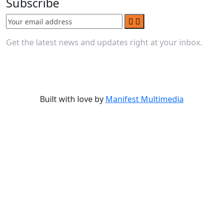
Subscribe
Get the latest news and updates right at your inbox.
Built with love by
Manifest Multimedia