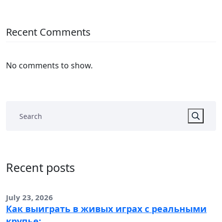
Recent Comments
No comments to show.
Recent posts
July 23, 2026
Как выиграть в живых играх с реальными
крупье: