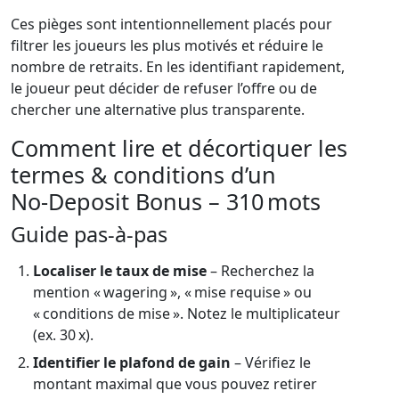
Ces pièges sont intentionnellement placés pour
filtrer les joueurs les plus motivés et réduire le
nombre de retraits. En les identifiant rapidement,
le joueur peut décider de refuser l’offre ou de
chercher une alternative plus transparente.
Comment lire et décortiquer les
termes & conditions d’un
No‑Deposit Bonus – 310 mots
Guide pas‑à‑pas
Localiser le taux de mise
– Recherchez la
mention « wagering », « mise requise » ou
« conditions de mise ». Notez le multiplicateur
(ex. 30 x).
Identifier le plafond de gain
– Vérifiez le
montant maximal que vous pouvez retirer