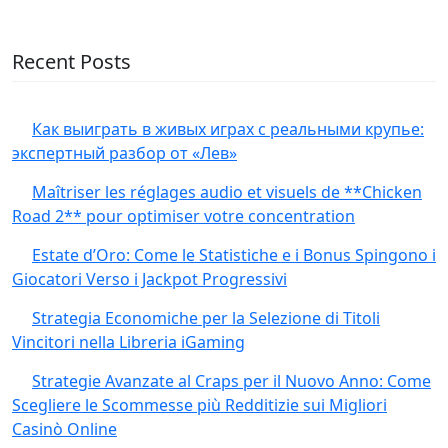
Recent Posts
Как выиграть в живых играх с реальными крупье:
экспертный разбор от «Лев»
Maîtriser les réglages audio et visuels de **Chicken
Road 2** pour optimiser votre concentration
Estate d’Oro: Come le Statistiche e i Bonus Spingono i
Giocatori Verso i Jackpot Progressivi
Strategia Economiche per la Selezione di Titoli
Vincitori nella Libreria iGaming
Strategie Avanzate al Craps per il Nuovo Anno: Come
Scegliere le Scommesse più Redditizie sui Migliori
Casinò Online