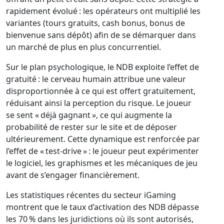
rapidement évolué : les opérateurs ont multiplié les
variantes (tours gratuits, cash bonus, bonus de
bienvenue sans dépôt) afin de se démarquer dans
un marché de plus en plus concurrentiel.
Sur le plan psychologique, le NDB exploite l’effet de
gratuité : le cerveau humain attribue une valeur
disproportionnée à ce qui est offert gratuitement,
réduisant ainsi la perception du risque. Le joueur
se sent « déjà gagnant », ce qui augmente la
probabilité de rester sur le site et de déposer
ultérieurement. Cette dynamique est renforcée par
l’effet de « test‑drive » : le joueur peut expérimenter
le logiciel, les graphismes et les mécaniques de jeu
avant de s’engager financièrement.
Les statistiques récentes du secteur iGaming
montrent que le taux d’activation des NDB dépasse
les 70 % dans les juridictions où ils sont autorisés,