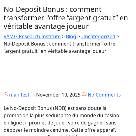
No‑Deposit Bonus : comment
transformer l’offre “argent gratuit” en
véritable avantage joueur
VAMG Research Institute
>
Blog
>
Uncategorized
>
No‑Deposit Bonus : comment transformer l’offre
“argent gratuit” en véritable avantage joueur
manifest
November 10, 2025
No Comments
Le No‑Deposit Bonus (NDB) est sans doute la
promotion la plus séduisante du monde du casino
en ligne : il promet de jouer, voire de gagner, sans
déposer le moindre centime. Cette offre apparaît