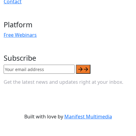
Contact
Platform
Free Webinars
Subscribe
Get the latest news and updates right at your inbox.
Built with love by
Manifest Multimedia