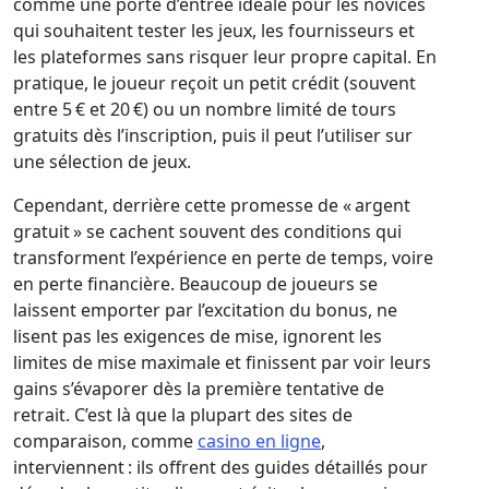
comme une porte d’entrée idéale pour les novices
qui souhaitent tester les jeux, les fournisseurs et
les plateformes sans risquer leur propre capital. En
pratique, le joueur reçoit un petit crédit (souvent
entre 5 € et 20 €) ou un nombre limité de tours
gratuits dès l’inscription, puis il peut l’utiliser sur
une sélection de jeux.
Cependant, derrière cette promesse de « argent
gratuit » se cachent souvent des conditions qui
transforment l’expérience en perte de temps, voire
en perte financière. Beaucoup de joueurs se
laissent emporter par l’excitation du bonus, ne
lisent pas les exigences de mise, ignorent les
limites de mise maximale et finissent par voir leurs
gains s’évaporer dès la première tentative de
retrait. C’est là que la plupart des sites de
comparaison, comme
casino en ligne
,
interviennent : ils offrent des guides détaillés pour