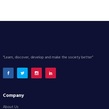
“Learn, discover, develop and make the society better”
Company
About Us