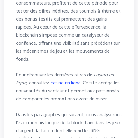
consommateurs, profitent de cette période pour
tester des offres inédites, des tournois à thème et
des bonus festifs qui promettent des gains
rapides. Au cœur de cette effervescence, la
blockchain s’impose comme un catalyseur de
confiance, offrant une visibilité sans précédent sur
les mécanismes de jeu et les mouvements de
fonds.
Pour découvrir les dernières offres de
casino en
ligne
, consultez
casino en ligne
. Ce site agrège les
nouveautés du secteur et permet aux passionnés
de comparer les promotions avant de miser.
Dans les paragraphes qui suivent, nous analyserons
l’évolution historique de la blockchain dans les jeux
d’argent, la façon dont elle rend les RNG