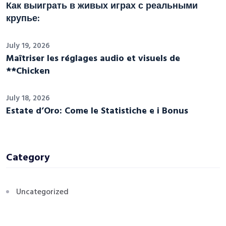
Как выиграть в живых играх с реальными
крупье:
July 19, 2026
Maîtriser les réglages audio et visuels de
**Chicken
July 18, 2026
Estate d’Oro: Come le Statistiche e i Bonus
Category
Uncategorized