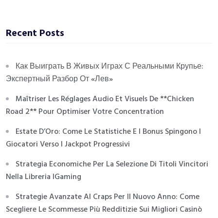
Recent Posts
Как Выиграть В Живых Играх С Реальными Крупье:
Экспертный Разбор От «Лев»
Maîtriser Les Réglages Audio Et Visuels De **Chicken
Road 2** Pour Optimiser Votre Concentration
Estate D’Oro: Come Le Statistiche E I Bonus Spingono I
Giocatori Verso I Jackpot Progressivi
Strategia Economiche Per La Selezione Di Titoli Vincitori
Nella Libreria IGaming
Strategie Avanzate Al Craps Per Il Nuovo Anno: Come
Scegliere Le Scommesse Più Redditizie Sui Migliori Casinò