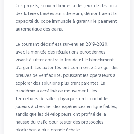
Ces projets, souvent limités à des jeux de dés ou à
des loteries basées sur Ethereum, démontraient la
capacité du code immuable à garantir le paiement
automatique des gains.
Le tournant décisif est survenu en 2019‑2020,
avec la montée des régulations européennes
visant à lutter contre la fraude et le blanchiment
d’argent. Les autorités ont commencé à exiger des
preuves de vérifiabilité, poussant les opérateurs à
explorer des solutions plus transparentes. La
pandémie a accéléré ce mouvement : les
fermetures de salles physiques ont conduit les
joueurs à chercher des expériences en ligne fiables,
tandis que les développeurs ont profité de la
hausse du trafic pour tester des protocoles
blockchain à plus grande échelle.