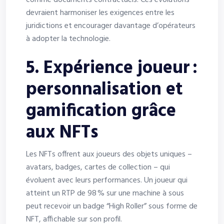
comme documents contractuels. Ces évolutions
devraient harmoniser les exigences entre les
juridictions et encourager davantage d’opérateurs
à adopter la technologie.
5. Expérience joueur :
personnalisation et
gamification grâce
aux NFTs
Les NFTs offrent aux joueurs des objets uniques –
avatars, badges, cartes de collection – qui
évoluent avec leurs performances. Un joueur qui
atteint un RTP de 98 % sur une machine à sous
peut recevoir un badge “High Roller” sous forme de
NFT, affichable sur son profil.