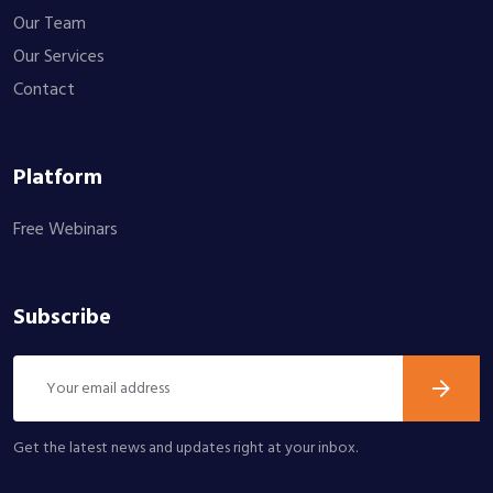
Our Team
Our Services
Contact
Platform
Free Webinars
Subscribe
Get the latest news and updates right at your inbox.