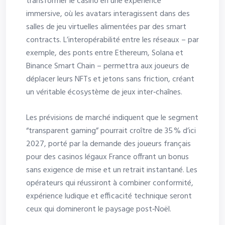
transformer le casino en une expérience
immersive, où les avatars interagissent dans des
salles de jeu virtuelles alimentées par des smart
contracts. L’interopérabilité entre les réseaux – par
exemple, des ponts entre Ethereum, Solana et
Binance Smart Chain – permettra aux joueurs de
déplacer leurs NFTs et jetons sans friction, créant
un véritable écosystème de jeux inter‑chaînes.
Les prévisions de marché indiquent que le segment
“transparent gaming” pourrait croître de 35 % d’ici
2027, porté par la demande des joueurs français
pour des casinos légaux France offrant un bonus
sans exigence de mise et un retrait instantané. Les
opérateurs qui réussiront à combiner conformité,
expérience ludique et efficacité technique seront
ceux qui domineront le paysage post‑Noël.