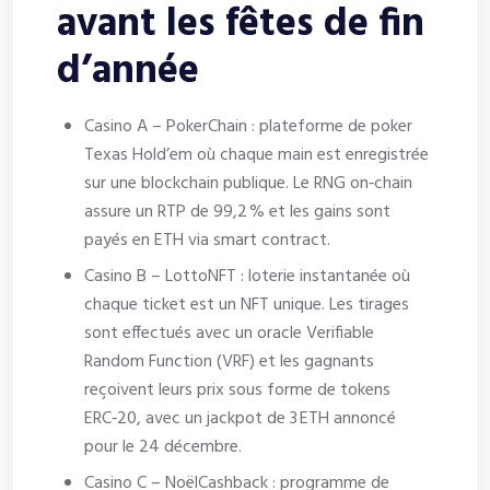
avant les fêtes de fin
d’année
Casino A – PokerChain : plateforme de poker
Texas Hold’em où chaque main est enregistrée
sur une blockchain publique. Le RNG on‑chain
assure un RTP de 99,2 % et les gains sont
payés en ETH via smart contract.
Casino B – LottoNFT : loterie instantanée où
chaque ticket est un NFT unique. Les tirages
sont effectués avec un oracle Verifiable
Random Function (VRF) et les gagnants
reçoivent leurs prix sous forme de tokens
ERC‑20, avec un jackpot de 3 ETH annoncé
pour le 24 décembre.
Casino C – NoëlCashback : programme de