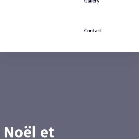
Gallery
Contact
Noël et